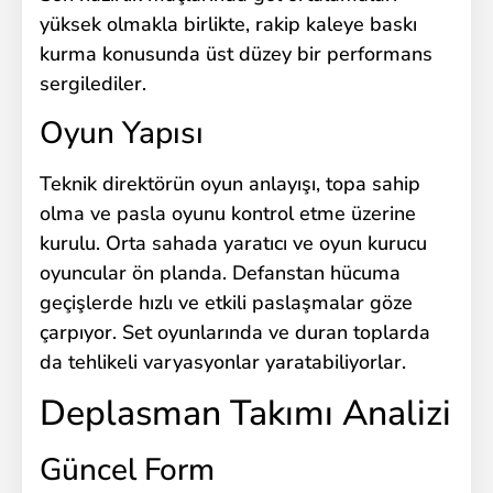
yüksek olmakla birlikte, rakip kaleye baskı
kurma konusunda üst düzey bir performans
sergilediler.
Oyun Yapısı
Teknik direktörün oyun anlayışı, topa sahip
olma ve pasla oyunu kontrol etme üzerine
kurulu. Orta sahada yaratıcı ve oyun kurucu
oyuncular ön planda. Defanstan hücuma
geçişlerde hızlı ve etkili paslaşmalar göze
çarpıyor. Set oyunlarında ve duran toplarda
da tehlikeli varyasyonlar yaratabiliyorlar.
Deplasman Takımı Analizi
Güncel Form