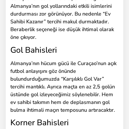
Almanya’nın gol yollarındaki etkili isimlerini
durdurması zor görünüyor. Bu nedenle “Ev
Sahibi Kazanır” tercihi makul durmaktadır.
Beraberlik seçeneği ise düşük ihtimal olarak
öne çıkıyor.
Gol Bahisleri
Almanya’nın hücum gücü ile Curaçao’nun açık
futbol anlayışını göz önünde
bulundurduğumuzda “Karşılıklı Gol Var”
tercihi mantıklı. Ayrıca maçta en az 2,5 golün
üstünde gol izleyeceğimiz söylenebilir. Hem
ev sahibi takımın hem de deplasmanın gol
bulma ihtimali maçın temposunu artıracaktır.
Korner Bahisleri