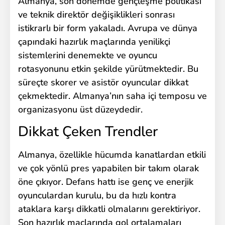
Almanya, son dönemde gençleşme politikası
ve teknik direktör değişiklikleri sonrası
istikrarlı bir form yakaladı. Avrupa ve dünya
çapındaki hazırlık maçlarında yenilikçi
sistemlerini denemekte ve oyuncu
rotasyonunu etkin şekilde yürütmektedir. Bu
süreçte skorer ve asistör oyuncular dikkat
çekmektedir. Almanya’nın saha içi temposu ve
organizasyonu üst düzeydedir.
Dikkat Çeken Trendler
Almanya, özellikle hücumda kanatlardan etkili
ve çok yönlü pres yapabilen bir takım olarak
öne çıkıyor. Defans hattı ise genç ve enerjik
oyunculardan kurulu, bu da hızlı kontra
ataklara karşı dikkatli olmalarını gerektiriyor.
Son hazırlık maçlarında gol ortalamaları