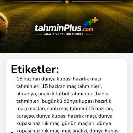
Etiketler:
15 haziran dünya kupası hazırlık maçı
tahminleri
,
15 haziran maç tahminleri
,
almanya
,
analizli futbol tahminleri
,
bahis
tahminleri
,
bugünkü dünya kupası hazırlık
maçı maçları
,
canlı maç tahmini 15 haziran
,
curaçao
,
dünya kupası hazırlık maçı
,
dünya
kupası hazırlık maçı günün maçları
,
dünya
kupası hazırlık maçı maç analizi
,
dünya kupası