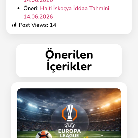
Öneri:
Haiti İskoçya İddaa Tahmini
14.06.2026
Post Views:
14
Önerilen
İçerikler