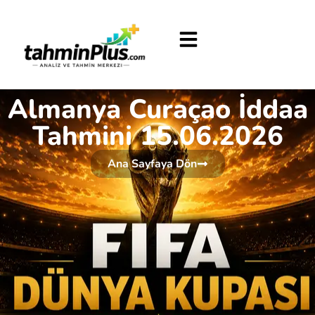
Almanya Curaçao İddaa
Tahmini 15.06.2026
Ana Sayfaya Dön