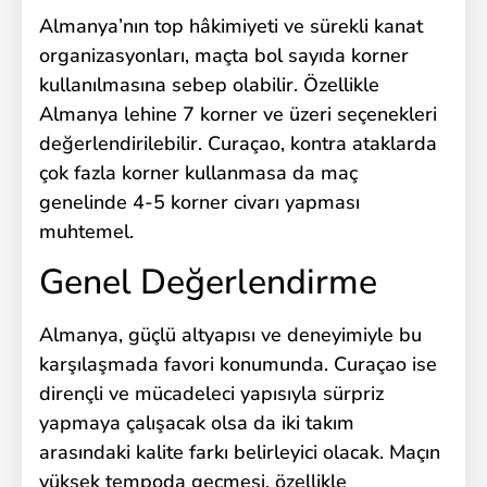
Almanya’nın top hâkimiyeti ve sürekli kanat
organizasyonları, maçta bol sayıda korner
kullanılmasına sebep olabilir. Özellikle
Almanya lehine 7 korner ve üzeri seçenekleri
değerlendirilebilir. Curaçao, kontra ataklarda
çok fazla korner kullanmasa da maç
genelinde 4-5 korner civarı yapması
muhtemel.
Genel Değerlendirme
Almanya, güçlü altyapısı ve deneyimiyle bu
karşılaşmada favori konumunda. Curaçao ise
dirençli ve mücadeleci yapısıyla sürpriz
yapmaya çalışacak olsa da iki takım
arasındaki kalite farkı belirleyici olacak. Maçın
yüksek tempoda geçmesi, özellikle