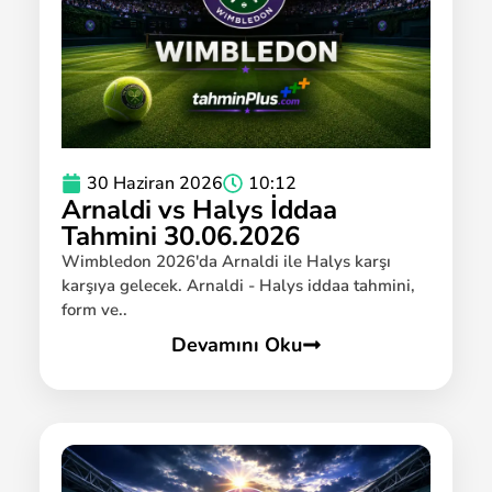
30 Haziran 2026
10:12
Arnaldi vs Halys İddaa
Tahmini 30.06.2026
Wimbledon 2026'da Arnaldi ile Halys karşı
karşıya gelecek. Arnaldi - Halys iddaa tahmini,
form ve..
Devamını Oku