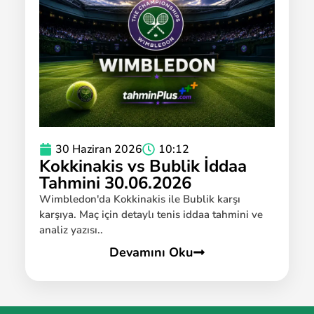
30 Haziran 2026
10:12
Kokkinakis vs Bublik İddaa
Tahmini 30.06.2026
Wimbledon'da Kokkinakis ile Bublik karşı
karşıya. Maç için detaylı tenis iddaa tahmini ve
analiz yazısı..
Devamını Oku