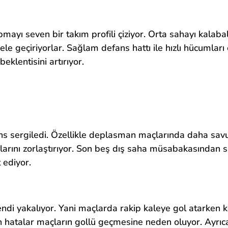
ı seven bir takım profili çiziyor. Orta sahayı kalabal
e geçiriyorlar. Sağlam defans hattı ile hızlı hücumları 
klentisini artırıyor.
mans sergiledi. Özellikle deplasman maçlarında daha sav
arını zorlaştırıyor. Son beş dış saha müsabakasından s
 ediyor.
endi yakalıyor. Yani maçlarda rakip kaleye gol atarken 
 hatalar maçların gollü geçmesine neden oluyor. Ayrı