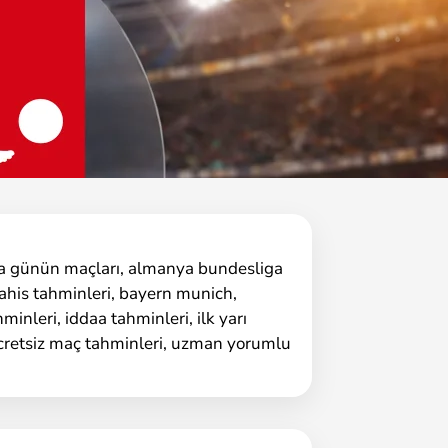
a günün maçları
,
almanya bundesliga
ahis tahminleri
,
bayern munich
,
hminleri
,
iddaa tahminleri
,
ilk yarı
cretsiz maç tahminleri
,
uzman yorumlu