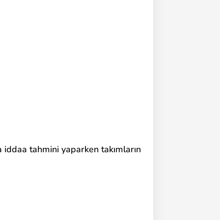
a iddaa tahmini yaparken takımların