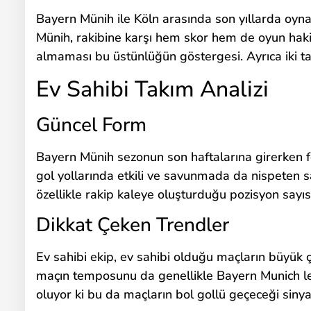
Bayern Münih ile Köln arasında son yıllarda oyna
Münih, rakibine karşı hem skor hem de oyun hakim
almaması bu üstünlüğün göstergesi. Ayrıca iki tak
Ev Sahibi Takım Analizi
Güncel Form
Bayern Münih sezonun son haftalarına girerken f
gol yollarında etkili ve savunmada da nispeten s
özellikle rakip kaleye oluşturduğu pozisyon sayı
Dikkat Çeken Trendler
Ev sahibi ekip, ev sahibi olduğu maçların büyük 
maçın temposunu da genellikle Bayern Munich leh
oluyor ki bu da maçların bol gollü geçeceği sinyal