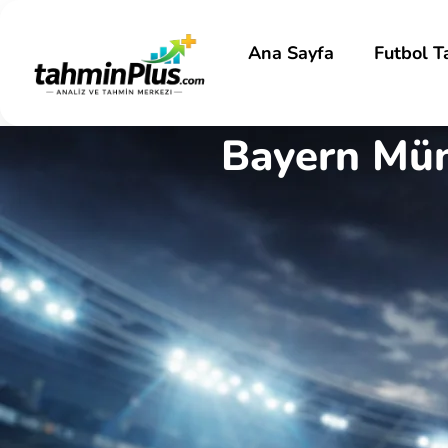
Ana Sayfa
Futbol T
Bayern Mün