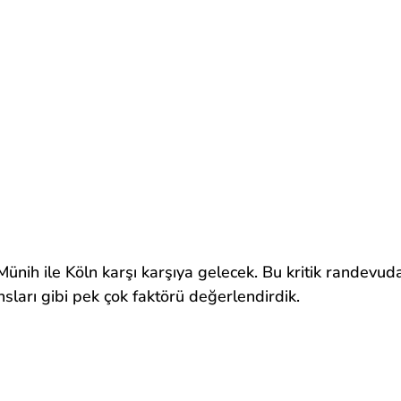
nih ile Köln karşı karşıya gelecek. Bu kritik randevud
ları gibi pek çok faktörü değerlendirdik.