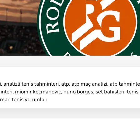
i
,
analizli tenis tahminleri
,
atp
,
atp maç analizi
,
atp tahminle
inleri
,
miomir kecmanovic
,
nuno borges
,
set bahisleri
,
tenis
man tenis yorumları