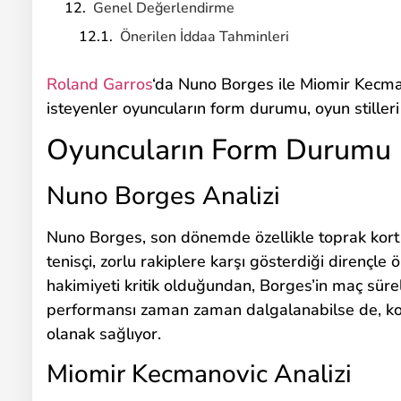
Genel Değerlendirme
Önerilen İddaa Tahminleri
Roland Garros
‘da Nuno Borges ile Miomir Kecma
isteyenler oyuncuların form durumu, oyun stilleri 
Oyuncuların Form Durumu
Nuno Borges Analizi
Nuno Borges, son dönemde özellikle toprak kort 
tenisçi, zorlu rakiplere karşı gösterdiği dirençle 
hakimiyeti kritik olduğundan, Borges’in maç sürel
performansı zaman zaman dalgalanabilse de, kor
olanak sağlıyor.
Miomir Kecmanovic Analizi