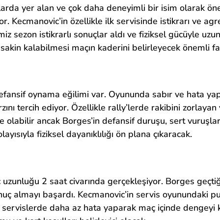
larda yer alan ve çok daha deneyimli bir isim olarak ö
 Kecmanovic’in özellikle ilk servisinde istikrarı ve agre
iz sezon istikrarlı sonuçlar aldı ve fiziksel gücüyle uzun
 sakin kalabilmesi maçın kaderini belirleyecek önemli fa
defansif oynama eğilimi var. Oyununda sabır ve hata y
nı tercih ediyor. Özellikle rally’lerde rakibini zorlaya
abilir ancak Borges’in defansif duruşu, sert vuruşlara 
ayısıyla fiziksel dayanıklılığı ön plana çıkaracak.
uzunluğu 2 saat civarında gerçekleşiyor. Borges geçtiği
onuç almayı başardı. Kecmanovic’in servis oyunundaki 
servislerde daha az hata yaparak maç içinde dengeyi k