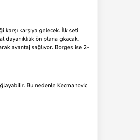
i karşı karşıya gelecek. İlk seti
l dayanıklılık ön plana çıkacak.
rak avantaj sağlıyor. Borges ise 2-
ağlayabilir. Bu nedenle Kecmanovic