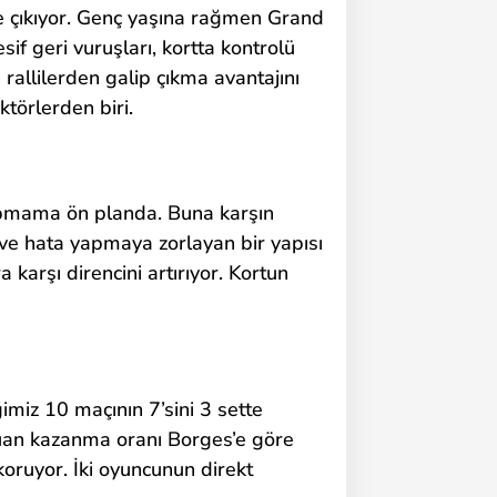
ne çıkıyor. Genç yaşına rağmen Grand
sif geri vuruşları, kortta kontrolü
 rallilerden galip çıkma avantajını
ktörlerden biri.
apmama ön planda. Buna karşın
n ve hata yapmaya zorlayan bir yapısı
karşı direncini artırıyor. Kortun
miz 10 maçının 7’sini 3 sette
puan kazanma oranı Borges’e göre
oruyor. İki oyuncunun direkt