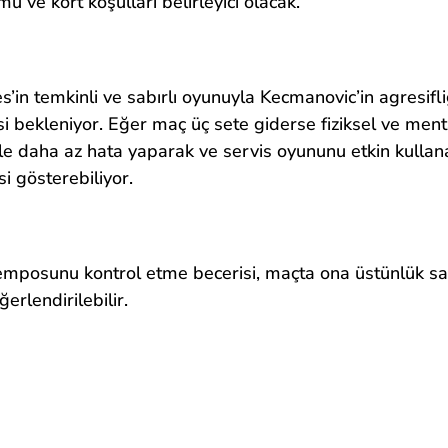
 ve kort koşulları belirleyici olacak.
’in temkinli ve sabırlı oyunuyla Kecmanovic’in agresifliğ
 bekleniyor. Eğer maç üç sete giderse fiziksel ve menta
e daha az hata yaparak ve servis oyununu etkin kullana
 gösterebiliyor.
ç temposunu kontrol etme becerisi, maçta ona üstünlük s
rlendirilebilir.