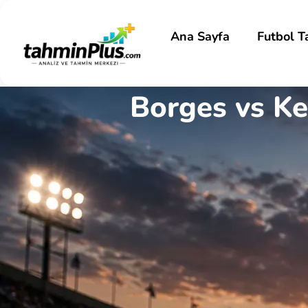
Ana Sayfa
Futbol T
Borges vs Ke