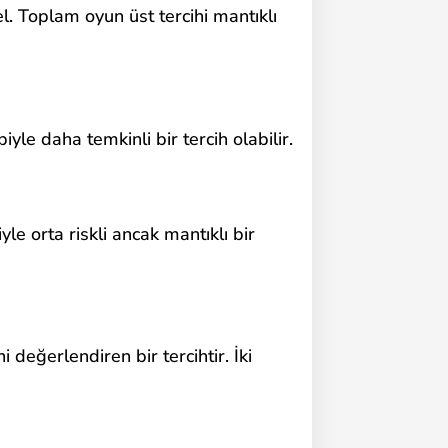
 Toplam oyun üst tercihi mantıklı
le daha temkinli bir tercih olabilir.
 orta riskli ancak mantıklı bir
eğerlendiren bir tercihtir. İki