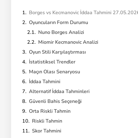
Borges vs Kecmanovic İddaa Tahmini 27.05.202
Oyuncuların Form Durumu
Nuno Borges Analizi
Miomir Kecmanovic Analizi
Oyun Stili Karşılaştırması
İstatistiksel Trendler
Maçın Olası Senaryosu
İddaa Tahmini
Alternatif İddaa Tahminleri
Güvenli Bahis Seçeneği
Orta Riskli Tahmin
Riskli Tahmin
Skor Tahmini