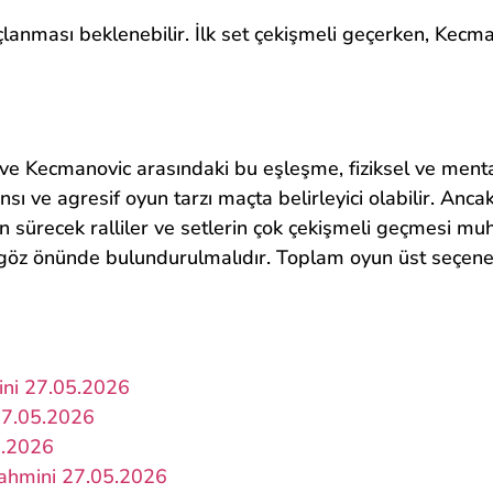
anması beklenebilir. İlk set çekişmeli geçerken, Kecma
 Kecmanovic arasındaki bu eşleşme, fiziksel ve mental 
 ve agresif oyun tarzı maçta belirleyici olabilir. Ancak
un sürecek ralliler ve setlerin çok çekişmeli geçmesi m
i göz önünde bulundurulmalıdır. Toplam oyun üst seçe
ini 27.05.2026
27.05.2026
5.2026
Tahmini 27.05.2026