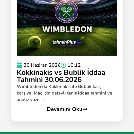
30 Haziran 2026
10:12
Kokkinakis vs Bublik İddaa
Tahmini 30.06.2026
Wimbledon'da Kokkinakis ile Bublik karşı
karşıya. Maç için detaylı tenis iddaa tahmini ve
analiz yazısı..
Devamını Oku