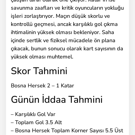
savunma zaafları ve kritik oyuncuların yokluğu
işleri zorlaştırıyor. Maçın düşük skorlu ve
kontrollü geçmesi, ancak karşılıklı gol çıkma
ihtimalinin yüksek olması bekleniyor. Saha
içinde sertlik ve fiziksel mücadele ön plana
çıkacak, bunun sonucu olarak kart sayısının da
yüksek olması muhtemel.
Skor Tahmini
Bosna Hersek 2 – 1 Katar
Günün İddaa Tahmini
– Karşılıklı Gol Var
– Toplam Gol 3.5 Alt
– Bosna Hersek Toplam Korner Sayısı 5.5 Üst