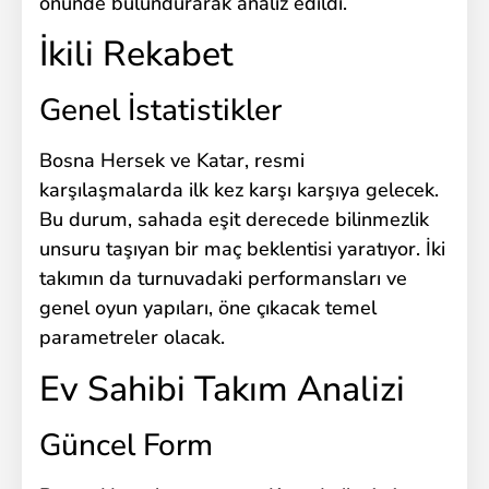
önünde bulundurarak analiz edildi.
İkili Rekabet
Genel İstatistikler
Bosna Hersek ve Katar, resmi
karşılaşmalarda ilk kez karşı karşıya gelecek.
Bu durum, sahada eşit derecede bilinmezlik
unsuru taşıyan bir maç beklentisi yaratıyor. İki
takımın da turnuvadaki performansları ve
genel oyun yapıları, öne çıkacak temel
parametreler olacak.
Ev Sahibi Takım Analizi
Güncel Form