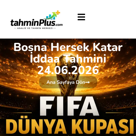
Bosna Hersek Katar
İddaa Tahmini
24.06.2026
Ana Sayfaya Dön