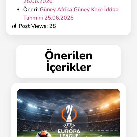
25.06.2026
Öneri:
Güney Afrika Güney Kore İddaa
Tahmini 25.06.2026
Post Views:
28
Önerilen
İçerikler