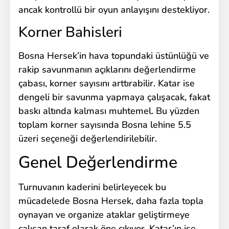
ancak kontrollü bir oyun anlayışını destekliyor.
Korner Bahisleri
Bosna Hersek’in hava topundaki üstünlüğü ve
rakip savunmanın açıklarını değerlendirme
çabası, korner sayısını arttırabilir. Katar ise
dengeli bir savunma yapmaya çalışacak, fakat
baskı altında kalması muhtemel. Bu yüzden
toplam korner sayısında Bosna lehine 5.5
üzeri seçeneği değerlendirilebilir.
Genel Değerlendirme
Turnuvanın kaderini belirleyecek bu
mücadelede Bosna Hersek, daha fazla topla
oynayan ve organize ataklar geliştirmeye
çalışan taraf olarak öne çıkıyor. Katar’ın ise