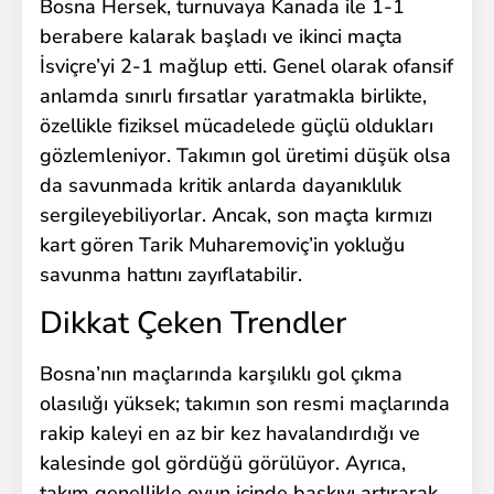
Bosna Hersek, turnuvaya Kanada ile 1-1
berabere kalarak başladı ve ikinci maçta
İsviçre’yi 2-1 mağlup etti. Genel olarak ofansif
anlamda sınırlı fırsatlar yaratmakla birlikte,
özellikle fiziksel mücadelede güçlü oldukları
gözlemleniyor. Takımın gol üretimi düşük olsa
da savunmada kritik anlarda dayanıklılık
sergileyebiliyorlar. Ancak, son maçta kırmızı
kart gören Tarik Muharemoviç’in yokluğu
savunma hattını zayıflatabilir.
Dikkat Çeken Trendler
Bosna’nın maçlarında karşılıklı gol çıkma
olasılığı yüksek; takımın son resmi maçlarında
rakip kaleyi en az bir kez havalandırdığı ve
kalesinde gol gördüğü görülüyor. Ayrıca,
takım genellikle oyun içinde baskıyı artırarak