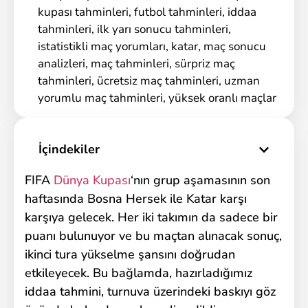
kupası tahminleri
,
futbol tahminleri
,
iddaa
tahminleri
,
ilk yarı sonucu tahminleri
,
istatistikli maç yorumları
,
katar
,
maç sonucu
analizleri
,
maç tahminleri
,
sürpriz maç
tahminleri
,
ücretsiz maç tahminleri
,
uzman
yorumlu maç tahminleri
,
yüksek oranlı maçlar
İçindekiler
FIFA
Dünya Kupası
‘nın grup aşamasının son
haftasında Bosna Hersek ile Katar karşı
karşıya gelecek. Her iki takımın da sadece bir
puanı bulunuyor ve bu maçtan alınacak sonuç,
ikinci tura yükselme şansını doğrudan
etkileyecek. Bu bağlamda, hazırladığımız
iddaa tahmini, turnuva üzerindeki baskıyı göz