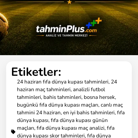
Etiketler:
24 haziran fıfa dünya kupası tahminleri
,
24
haziran maç tahminleri
,
analizli futbol
tahminleri
,
bahis tahminleri
,
bosna hersek
,
bugünkü fıfa dünya kupası maçları
,
canlı maç
tahmini 24 haziran
,
en iyi bahis tahminleri
,
fıfa
dünya kupası
,
fıfa dünya kupası günün
maçları
,
fıfa dünya kupası maç analizi
,
fıfa
dünya kupası skor tahminleri
,
fıfa dünya