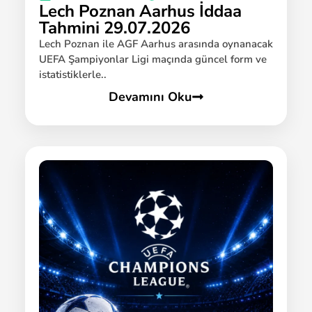
Lech Poznan Aarhus İddaa
Tahmini 29.07.2026
Lech Poznan ile AGF Aarhus arasında oynanacak
UEFA Şampiyonlar Ligi maçında güncel form ve
istatistiklerle..
Devamını Oku