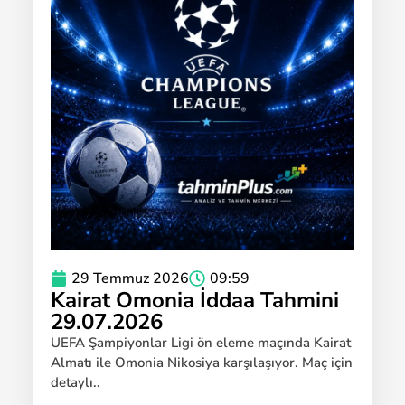
29 Temmuz 2026
09:59
Kairat Omonia İddaa Tahmini
29.07.2026
UEFA Şampiyonlar Ligi ön eleme maçında Kairat
Almatı ile Omonia Nikosiya karşılaşıyor. Maç için
detaylı..