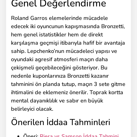
Genel Değerlendirme
Roland Garros elemelerinde mücadele
edecek iki oyuncunun kapışmasında Bronzetti,
hem genel istatistikler hem de direkt
karşılaşma geçmişi itibarıyla hafif bir avantaja
sahip. Lepchenko’nun mücadeleci yapısı ve
oyundaki agresif atmosferi maçın daha
çekişmeli geçebileceğini gösteriyor. Bu
nedenle kuponlarınıza Bronzetti kazanır
tahminini ön planda tutup, maçın 3 sete gitme
ihtimalini de eklemeniz önerilir. Toprak kortta
mental dayanıklılık ve sabır en büyük
belirleyici olacak.
Önerilen İddaa Tahminleri
Öneri:
Riera vs Samson İddaa Tahmini