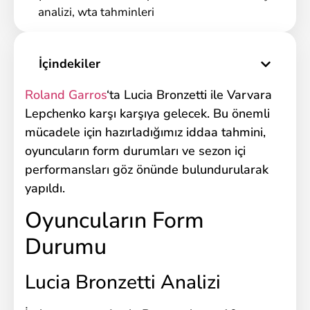
analizi
,
wta tahminleri
İçindekiler
Roland Garros
‘ta Lucia Bronzetti ile Varvara
Lepchenko karşı karşıya gelecek. Bu önemli
mücadele için hazırladığımız iddaa tahmini,
oyuncuların form durumları ve sezon içi
performansları göz önünde bulundurularak
yapıldı.
Oyuncuların Form
Durumu
Lucia Bronzetti Analizi