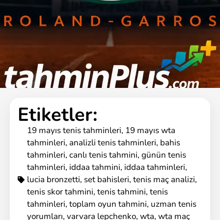
Etiketler:
19 mayıs tenis tahminleri
,
19 mayıs wta
tahminleri
,
analizli tenis tahminleri
,
bahis
tahminleri
,
canlı tenis tahmini
,
günün tenis
tahminleri
,
iddaa tahmini
,
iddaa tahminleri
,
lucia bronzetti
,
set bahisleri
,
tenis maç analizi
,
tenis skor tahmini
,
tenis tahmini
,
tenis
tahminleri
,
toplam oyun tahmini
,
uzman tenis
yorumları
,
varvara lepchenko
,
wta
,
wta maç