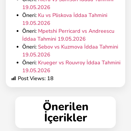
19.05.2026
Öneri:
Ku vs Pliskova İddaa Tahmini
19.05.2026
Öneri:
Mpetshi Perricard vs Andreescu
İddaa Tahmini 19.05.2026
Öneri:
Sebov vs Kuzmova İddaa Tahmini
19.05.2026
Öneri:
Krueger vs Rouvroy İddaa Tahmini
19.05.2026
Post Views:
18
Önerilen
İçerikler