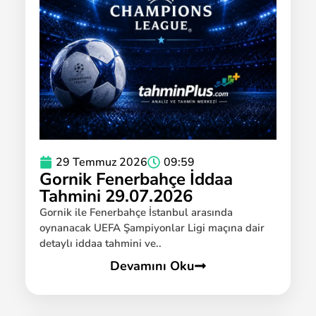
29 Temmuz 2026
09:59
Gornik Fenerbahçe İddaa
Tahmini 29.07.2026
Gornik ile Fenerbahçe İstanbul arasında
oynanacak UEFA Şampiyonlar Ligi maçına dair
detaylı iddaa tahmini ve..
Devamını Oku