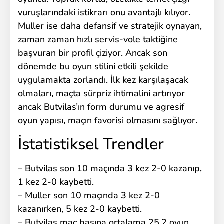
vuruşlarındaki istikrarı onu avantajlı kılıyor.
Muller ise daha defansif ve stratejik oynayan,
zaman zaman hızlı servis-vole taktiğine
başvuran bir profil çiziyor. Ancak son
dönemde bu oyun stilini etkili şekilde
uygulamakta zorlandı. İlk kez karşılaşacak
olmaları, maçta sürpriz ihtimalini artırıyor
ancak Butvilas’ın form durumu ve agresif
oyun yapısı, maçın favorisi olmasını sağlıyor.
İstatistiksel Trendler
– Butvilas son 10 maçında 3 kez 2-0 kazanıp,
1 kez 2-0 kaybetti.
– Muller son 10 maçında 3 kez 2-0
kazanırken, 5 kez 2-0 kaybetti.
– Butvilas maç başına ortalama 25.2 oyun