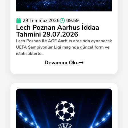
29 Temmuz 2026
09:59
Lech Poznan Aarhus İddaa
Tahmini 29.07.2026
Lech Poznan ile AGF Aarhus arasında oynanacak
UEFA Şampiyonlar Ligi maçında güncel form ve
istatistiklerle..
Devamını Oku