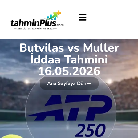
Butvilas vs Muller
İddaa Tahmini
16.05.2026
Ana Sayfaya Dön