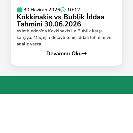
30 Haziran 2026
10:12
Kokkinakis vs Bublik İddaa
Tahmini 30.06.2026
Wimbledon'da Kokkinakis ile Bublik karşı
karşıya. Maç için detaylı tenis iddaa tahmini ve
analiz yazısı..
Devamını Oku
Hızlı
Hızlı
Hızlı
Linkler
Linkler
Linkler
İstatistik
Ana Sayfa
Basketbol
Gizlilik
odaklı
Tahminleri
Politikası
yeni nesil
Hakkımızda
analiz
Futbol
Çerez