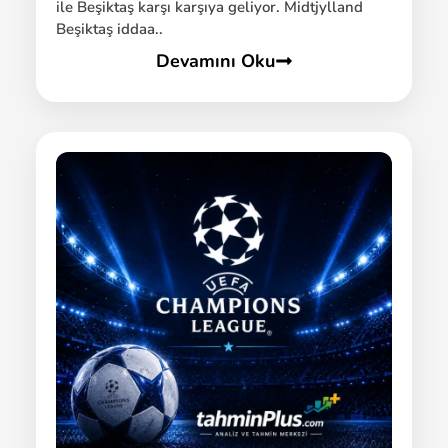
ile Beşiktaş karşı karşıya geliyor. Midtjylland
Beşiktaş iddaa..
Devamını Oku