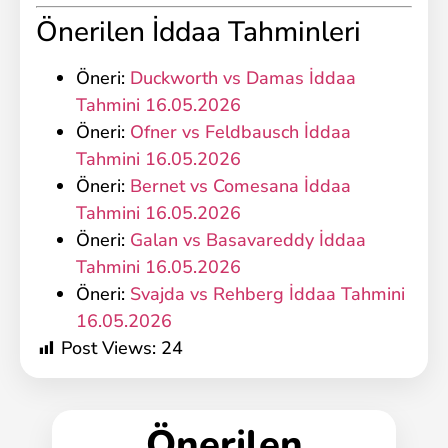
Önerilen İddaa Tahminleri
Öneri:
Duckworth vs Damas İddaa
Tahmini 16.05.2026
Öneri:
Ofner vs Feldbausch İddaa
Tahmini 16.05.2026
Öneri:
Bernet vs Comesana İddaa
Tahmini 16.05.2026
Öneri:
Galan vs Basavareddy İddaa
Tahmini 16.05.2026
Öneri:
Svajda vs Rehberg İddaa Tahmini
16.05.2026
Post Views:
24
Önerilen