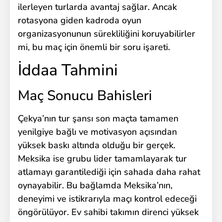
ilerleyen turlarda avantaj sağlar. Ancak
rotasyona giden kadroda oyun
organizasyonunun sürekliliğini koruyabilirler
mi, bu maç için önemli bir soru işareti.
İddaa Tahmini
Maç Sonucu Bahisleri
Çekya’nın tur şansı son maçta tamamen
yenilgiye bağlı ve motivasyon açısından
yüksek baskı altında olduğu bir gerçek.
Meksika ise grubu lider tamamlayarak tur
atlamayı garantilediği için sahada daha rahat
oynayabilir. Bu bağlamda Meksika’nın,
deneyimi ve istikrarıyla maçı kontrol edeceği
öngörülüyor. Ev sahibi takımın direnci yüksek