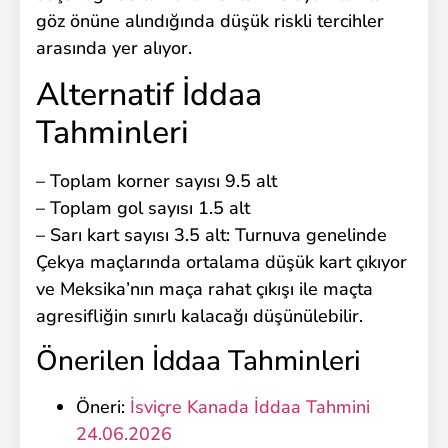
göz önüne alındığında düşük riskli tercihler
arasında yer alıyor.
Alternatif İddaa
Tahminleri
– Toplam korner sayısı 9.5 alt
– Toplam gol sayısı 1.5 alt
– Sarı kart sayısı 3.5 alt: Turnuva genelinde
Çekya maçlarında ortalama düşük kart çıkıyor
ve Meksika’nın maça rahat çıkışı ile maçta
agresifliğin sınırlı kalacağı düşünülebilir.
Önerilen İddaa Tahminleri
Öneri:
İsviçre Kanada İddaa Tahmini
24.06.2026