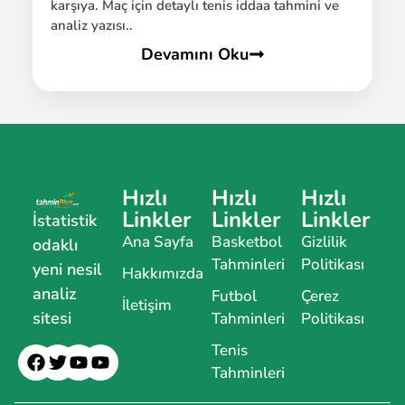
karşıya. Maç için detaylı tenis iddaa tahmini ve
analiz yazısı..
Devamını Oku
Hızlı
Hızlı
Hızlı
Linkler
Linkler
Linkler
İstatistik
Ana Sayfa
Basketbol
Gizlilik
odaklı
Tahminleri
Politikası
yeni nesil
Hakkımızda
analiz
Futbol
Çerez
İletişim
sitesi
Tahminleri
Politikası
Tenis
Tahminleri