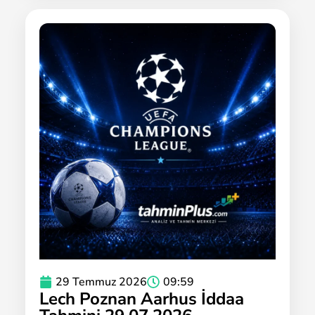
29 Temmuz 2026
09:59
Lech Poznan Aarhus İddaa