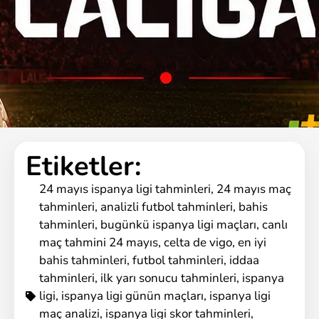
Etiketler:
24 mayıs ispanya ligi tahminleri
,
24 mayıs maç
tahminleri
,
analizli futbol tahminleri
,
bahis
tahminleri
,
bugünkü ispanya ligi maçları
,
canlı
maç tahmini 24 mayıs
,
celta de vigo
,
en iyi
bahis tahminleri
,
futbol tahminleri
,
iddaa
tahminleri
,
ilk yarı sonucu tahminleri
,
ispanya
ligi
,
ispanya ligi günün maçları
,
ispanya ligi
maç analizi
,
ispanya ligi skor tahminleri
,