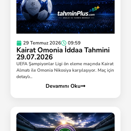
29 Temmuz 2026
09:59
Kairat Omonia İddaa Tahmini
29.07.2026
UEFA Şampiyonlar Ligi ön eleme maçında Kairat
Almatı ile Omonia Nikosiya karşılaşıyor. Maç için
detaylı..
Devamını Oku