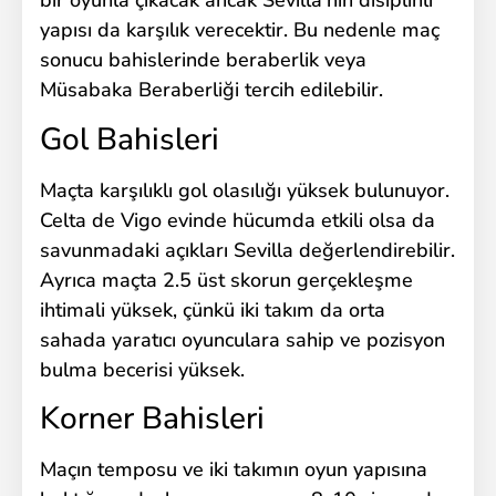
bir oyunla çıkacak ancak Sevilla’nın disiplinli
yapısı da karşılık verecektir. Bu nedenle maç
sonucu bahislerinde beraberlik veya
Müsabaka Beraberliği tercih edilebilir.
Gol Bahisleri
Maçta karşılıklı gol olasılığı yüksek bulunuyor.
Celta de Vigo evinde hücumda etkili olsa da
savunmadaki açıkları Sevilla değerlendirebilir.
Ayrıca maçta 2.5 üst skorun gerçekleşme
ihtimali yüksek, çünkü iki takım da orta
sahada yaratıcı oyunculara sahip ve pozisyon
bulma becerisi yüksek.
Korner Bahisleri
Maçın temposu ve iki takımın oyun yapısına