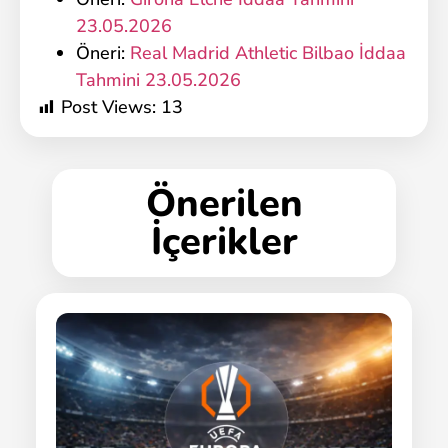
23.05.2026
Öneri:
Real Madrid Athletic Bilbao İddaa
Tahmini 23.05.2026
Post Views:
13
Önerilen
İçerikler