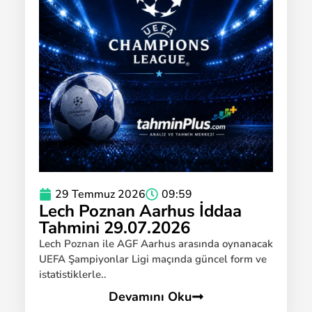
29 Temmuz 2026
09:59
Lech Poznan Aarhus İddaa
Tahmini 29.07.2026
Lech Poznan ile AGF Aarhus arasında oynanacak
UEFA Şampiyonlar Ligi maçında güncel form ve
istatistiklerle..
Devamını Oku