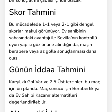
bir sonuç alma çabası içinde olacak.
Skor Tahmini
Bu mücadelede 1-1 veya 2-1 gibi dengeli
skorlar makul görünüyor. Ev sahibinin
sahasındaki avantajı ile Sevilla’nın kontrollü
oyun yapısı göz önüne alındığında, maçın
berabere veya az golle sonuçlanması daha
olası.
Günün İddaa Tahmini
Karşılıklı Gol Var ve 2.5 Üst tercihleri bu maç
için ön planda. Maç sonucu için Beraberlik ya
da Ev Sahibi Kazanır alternatifleri
değerlendirilebilir.