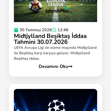
30 Temmuz 2026
12:48
Midtjylland Beşiktaş İddaa
Tahmini 30.07.2026
UEFA Avrupa Ligi ön eleme maçında Midtjylland
ile Beşiktaş karşı karşıya geliyor. Midtjylland
Beşiktaş iddaa..
Devamını Oku