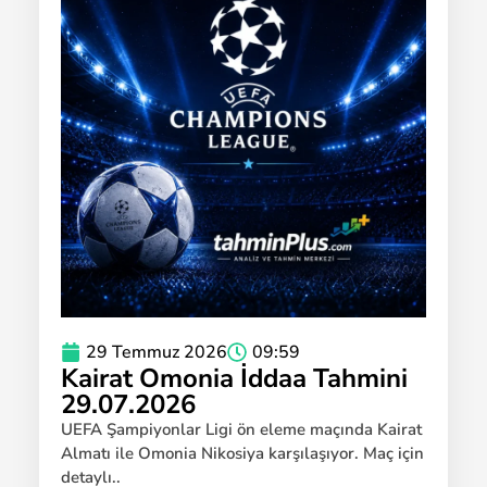
29 Temmuz 2026
09:59
Kairat Omonia İddaa Tahmini
29.07.2026
UEFA Şampiyonlar Ligi ön eleme maçında Kairat
Almatı ile Omonia Nikosiya karşılaşıyor. Maç için
detaylı..