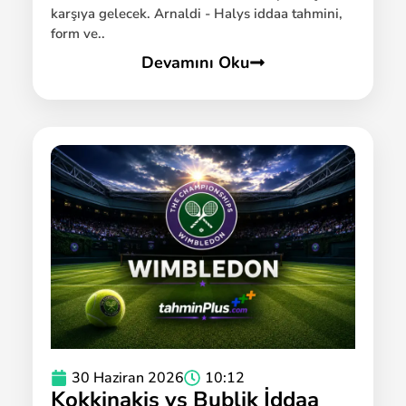
karşıya gelecek. Arnaldi - Halys iddaa tahmini,
form ve..
Devamını Oku
30 Haziran 2026
10:12
Kokkinakis vs Bublik İddaa