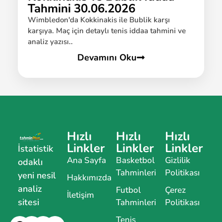
Tahmini 30.06.2026
Wimbledon'da Kokkinakis ile Bublik karşı
karşıya. Maç için detaylı tenis iddaa tahmini ve
analiz yazısı..
Devamını Oku
Hızlı
Hızlı
Hızlı
Linkler
Linkler
Linkler
İstatistik
Ana Sayfa
Basketbol
Gizlilik
odaklı
Tahminleri
Politikası
yeni nesil
Hakkımızda
analiz
Futbol
Çerez
İletişim
sitesi
Tahminleri
Politikası
Tenis