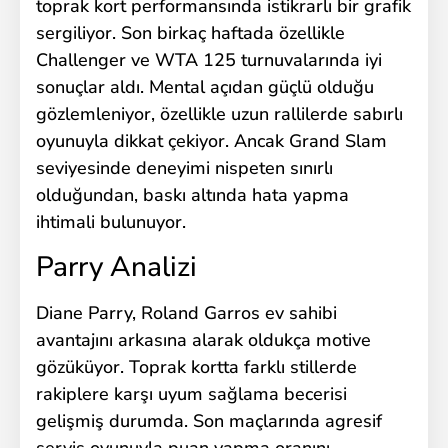
toprak kort performansında istikrarlı bir grafik
sergiliyor. Son birkaç haftada özellikle
Challenger ve WTA 125 turnuvalarında iyi
sonuçlar aldı. Mental açıdan güçlü olduğu
gözlemleniyor, özellikle uzun rallilerde sabırlı
oyunuyla dikkat çekiyor. Ancak Grand Slam
seviyesinde deneyimi nispeten sınırlı
olduğundan, baskı altında hata yapma
ihtimali bulunuyor.
Parry Analizi
Diane Parry, Roland Garros ev sahibi
avantajını arkasına alarak oldukça motive
gözüküyor. Toprak kortta farklı stillerde
rakiplere karşı uyum sağlama becerisi
gelişmiş durumda. Son maçlarında agresif
servis oyunuyla puan yapma oranını