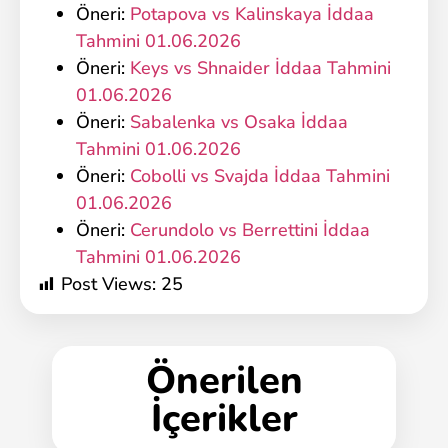
Öneri:
Potapova vs Kalinskaya İddaa
Tahmini 01.06.2026
Öneri:
Keys vs Shnaider İddaa Tahmini
01.06.2026
Öneri:
Sabalenka vs Osaka İddaa
Tahmini 01.06.2026
Öneri:
Cobolli vs Svajda İddaa Tahmini
01.06.2026
Öneri:
Cerundolo vs Berrettini İddaa
Tahmini 01.06.2026
Post Views:
25
Önerilen
İçerikler