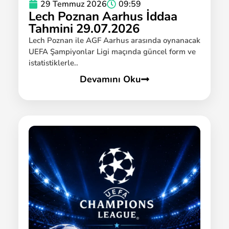
29 Temmuz 2026
09:59
Lech Poznan Aarhus İddaa
Tahmini 29.07.2026
Lech Poznan ile AGF Aarhus arasında oynanacak
UEFA Şampiyonlar Ligi maçında güncel form ve
istatistiklerle..
Devamını Oku