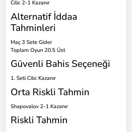
Cilic 2-1 Kazanır
Alternatif İddaa
Tahminleri
Maç 3 Sete Gider
Toplam Oyun 20.5 Üst
Güvenli Bahis Seçeneği
1. Seti Cilic Kazanır
Orta Riskli Tahmin
Shapovalov 2-1 Kazanır
Riskli Tahmin