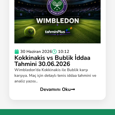
30 Haziran 2026
10:12
Kokkinakis vs Bublik İddaa
Tahmini 30.06.2026
Wimbledon'da Kokkinakis ile Bublik karşı
karşıya. Maç için detaylı tenis iddaa tahmini ve
analiz yazısı..
Devamını Oku