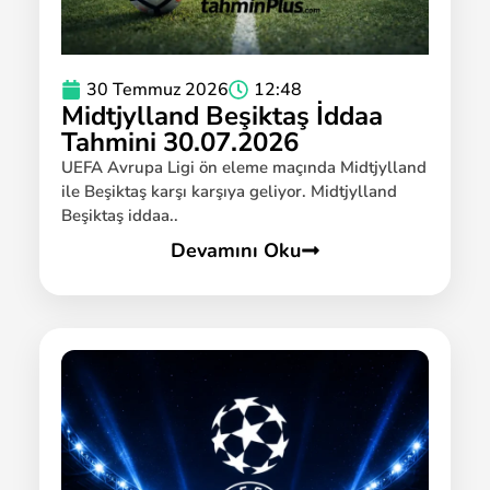
30 Temmuz 2026
12:48
Midtjylland Beşiktaş İddaa
Tahmini 30.07.2026
UEFA Avrupa Ligi ön eleme maçında Midtjylland
ile Beşiktaş karşı karşıya geliyor. Midtjylland
Beşiktaş iddaa..
Devamını Oku