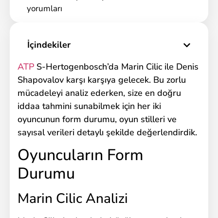
yorumları
İçindekiler
ATP
S-Hertogenbosch’da Marin Cilic ile Denis
Shapovalov karşı karşıya gelecek. Bu zorlu
mücadeleyi analiz ederken, size en doğru
iddaa tahmini sunabilmek için her iki
oyuncunun form durumu, oyun stilleri ve
sayısal verileri detaylı şekilde değerlendirdik.
Oyuncuların Form
Durumu
Marin Cilic Analizi