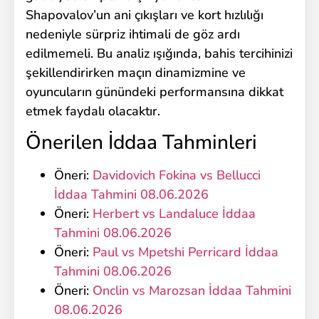
Shapovalov’un ani çıkışları ve kort hızlılığı
nedeniyle sürpriz ihtimali de göz ardı
edilmemeli. Bu analiz ışığında, bahis tercihinizi
şekillendirirken maçın dinamizmine ve
oyuncuların günündeki performansına dikkat
etmek faydalı olacaktır.
Önerilen İddaa Tahminleri
Öneri:
Davidovich Fokina vs Bellucci
İddaa Tahmini 08.06.2026
Öneri:
Herbert vs Landaluce İddaa
Tahmini 08.06.2026
Öneri:
Paul vs Mpetshi Perricard İddaa
Tahmini 08.06.2026
Öneri:
Onclin vs Marozsan İddaa Tahmini
08.06.2026