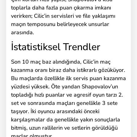
toplarla daha fazla puan çıkarma imkanı
verirken; Cilic’in servisleri ve file yaklaşımı
maçın temposunu belirleyecek unsurlar
arasında.
İstatistiksel Trendler
Son 10 maç baz alındığında, Cilic’in maç
kazanma oranı biraz daha istikrarlı gözüküyor.
Bu maçlarda özellikle ilk servis puan kazanma
yüzdesi yüksek. Öte yandan Shapovalov’un
topladığı hızlı puanlar ve agresif oyun tarzı 2.
set ve sonrasında maçları genellikle 3 sete
taşıyor. İki oyuncu arasındaki önceki
karşılaşmalar da genellikle yakın sonuçlarla
bitmiş, uzun rallilerin ve setlerin görüldüğü
maçlar olmuştur.