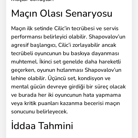
Maçın Olası Senaryosu
Maçın ilk setinde Cilic’in tecrübesi ve servis
performansı belirleyici olabilir. Shapovalov’un
agresif başlangıcı, Cilic’i zorlayabilir ancak
tecrübeli oyuncunun bu baskıya dayanması
muhtemel. İkinci set genelde daha hareketli
geçerken, oyunun hızlanması Shapovalov’un
lehine olabilir. Üçüncü set, kondisyon ve
mental gücün devreye girdiği bir süreç olacak
ve burada her iki oyuncunun hata yapmama
veya kritik puanları kazanma becerisi maçın
sonucunu belirleyecek.
İddaa Tahmini