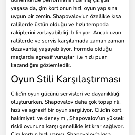
yaşasa da, çim kort onun hızlı oyun yapısına
uygun bir zemin. Shapovalov’un özellikle kısa
rallilerde üstün olduğu ve hızlı tempoda
rakiplerini zorlayabildiği biliniyor. Ancak uzun
rallilerde ve servis karşılamada zaman zaman
dezavantaj yaşayabiliyor. Formda olduğu
maçlarda agresif vuruşları ile hızlı puan
kazandığını gözlemledik.
Oyun Stili Karşılaştırması
Cilic’in oyun gücünü servisleri ve dayanıklılığı
oluştururken, Shapovalov daha çok topspinli,
hızlı ve agresif bir oyun sergiliyor. Cilic’in kort
hakimiyeti ve deneyimi, Shapovalov’un yüksek
riskli oyununa karşı genellikle istikrar sağlıyor.
Çim kortun hızlı yapısı, Shapovalov’a kısa