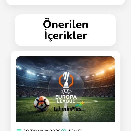
Önerilen
İçerikler