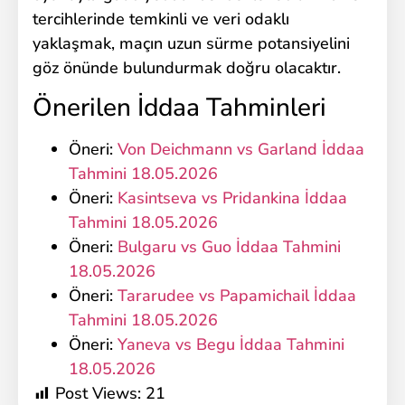
tercihlerinde temkinli ve veri odaklı
yaklaşmak, maçın uzun sürme potansiyelini
göz önünde bulundurmak doğru olacaktır.
Önerilen İddaa Tahminleri
Öneri:
Von Deichmann vs Garland İddaa
Tahmini 18.05.2026
Öneri:
Kasintseva vs Pridankina İddaa
Tahmini 18.05.2026
Öneri:
Bulgaru vs Guo İddaa Tahmini
18.05.2026
Öneri:
Tararudee vs Papamichail İddaa
Tahmini 18.05.2026
Öneri:
Yaneva vs Begu İddaa Tahmini
18.05.2026
Post Views:
21