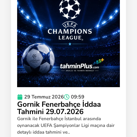
29 Temmuz 2026
09:59
Gornik Fenerbahçe İddaa
Tahmini 29.07.2026
Gornik ile Fenerbahçe İstanbul arasında
oynanacak UEFA Şampiyonlar Ligi maçına dair
detaylı iddaa tahmini ve..