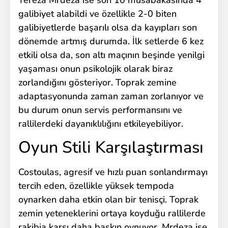
galibiyet alabildi ve özellikle 2-0 biten
galibiyetlerde başarılı olsa da kayıpları son
dönemde artmış durumda. İlk setlerde 6 kez
etkili olsa da, son altı maçının beşinde yenilgi
yaşaması onun psikolojik olarak biraz
zorlandığını gösteriyor. Toprak zemine
adaptasyonunda zaman zaman zorlanıyor ve
bu durum onun servis performansını ve
rallilerdeki dayanıklılığını etkileyebiliyor.
Oyun Stili Karşılaştırması
Costoulas, agresif ve hızlı puan sonlandırmayı
tercih eden, özellikle yüksek tempoda
oynarken daha etkin olan bir tenisçi. Toprak
zemin yeteneklerini ortaya koyduğu rallilerde
rakibia karşı daha baskın oynuyor. Mrdeza ise