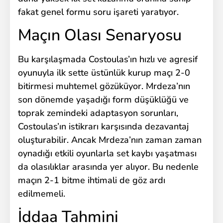
fakat genel formu soru işareti yaratıyor.
Maçın Olası Senaryosu
Bu karşılaşmada Costoulas’ın hızlı ve agresif
oyunuyla ilk sette üstünlük kurup maçı 2-0
bitirmesi muhtemel gözüküyor. Mrdeza’nın
son dönemde yaşadığı form düşüklüğü ve
toprak zemindeki adaptasyon sorunları,
Costoulas’ın istikrarı karşısında dezavantaj
oluşturabilir. Ancak Mrdeza’nın zaman zaman
oynadığı etkili oyunlarla set kaybı yaşatması
da olasılıklar arasında yer alıyor. Bu nedenle
maçın 2-1 bitme ihtimali de göz ardı
edilmemeli.
İddaa Tahmini