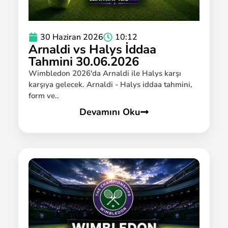
30 Haziran 2026
10:12
Arnaldi vs Halys İddaa
Tahmini 30.06.2026
Wimbledon 2026'da Arnaldi ile Halys karşı
karşıya gelecek. Arnaldi - Halys iddaa tahmini,
form ve..
Devamını Oku