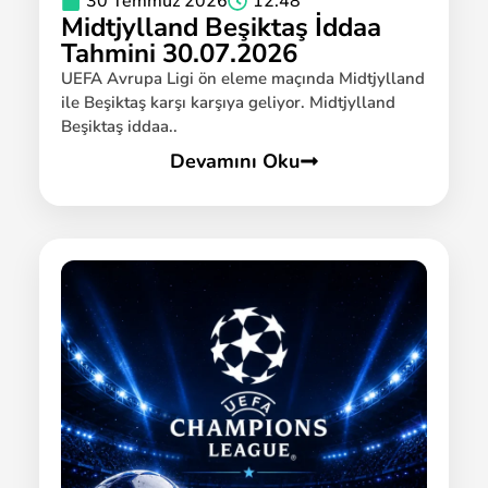
30 Temmuz 2026
12:48
Midtjylland Beşiktaş İddaa
Tahmini 30.07.2026
UEFA Avrupa Ligi ön eleme maçında Midtjylland
ile Beşiktaş karşı karşıya geliyor. Midtjylland
Beşiktaş iddaa..
Devamını Oku