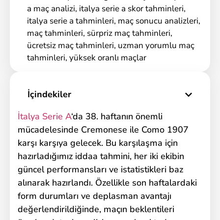
a maç analizi
,
italya serie a skor tahminleri
,
italya serie a tahminleri
,
maç sonucu analizleri
,
maç tahminleri
,
sürpriz maç tahminleri
,
ücretsiz maç tahminleri
,
uzman yorumlu maç
tahminleri
,
yüksek oranlı maçlar
İçindekiler
İtalya Serie A
‘da 38. haftanın önemli
mücadelesinde Cremonese ile Como 1907
karşı karşıya gelecek. Bu karşılaşma için
hazırladığımız iddaa tahmini, her iki ekibin
güncel performansları ve istatistikleri baz
alınarak hazırlandı. Özellikle son haftalardaki
form durumları ve deplasman avantajı
değerlendirildiğinde, maçın beklentileri