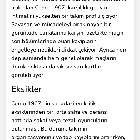
açık olan Como 1907, karşılıklı gol var
ihtimalini yükselten bir takım profili çiziyor.
Savaşan ve mücadeleyi bırakmayan bir
görüntüde olmalarına karşın, özellikle maçın
son bölümlerinde puan kayıplarını
engelleyemedikleri dikkat çekiyor. Ayrıca hem
deplasmanda hem genel olarak maçların
doruk noktasında sık sık sarı kartlar
görülebiliyor.
Eksikler
Como 1907’nin sahadaki en kritik
eksiklerinden biri orta saha ve defans
hattında sakat veya cezalı oyuncuların
bulunması. Bu durum, takımın
organizasyonunu ve top kayıplarını artırırken,