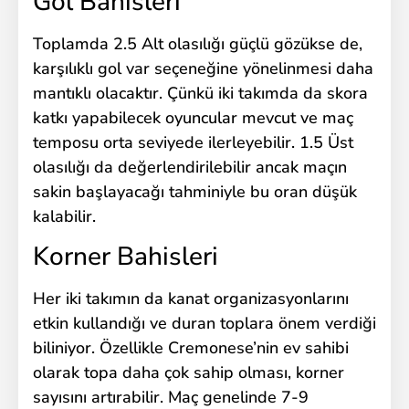
Gol Bahisleri
Toplamda 2.5 Alt olasılığı güçlü gözükse de,
karşılıklı gol var seçeneğine yönelinmesi daha
mantıklı olacaktır. Çünkü iki takımda da skora
katkı yapabilecek oyuncular mevcut ve maç
temposu orta seviyede ilerleyebilir. 1.5 Üst
olasılığı da değerlendirilebilir ancak maçın
sakin başlayacağı tahminiyle bu oran düşük
kalabilir.
Korner Bahisleri
Her iki takımın da kanat organizasyonlarını
etkin kullandığı ve duran toplara önem verdiği
biliniyor. Özellikle Cremonese’nin ev sahibi
olarak topa daha çok sahip olması, korner
sayısını artırabilir. Maç genelinde 7-9