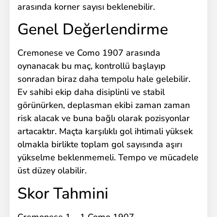
arasında korner sayısı beklenebilir.
Genel Değerlendirme
Cremonese ve Como 1907 arasında
oynanacak bu maç, kontrollü başlayıp
sonradan biraz daha tempolu hale gelebilir.
Ev sahibi ekip daha disiplinli ve stabil
görünürken, deplasman ekibi zaman zaman
risk alacak ve buna bağlı olarak pozisyonlar
artacaktır. Maçta karşılıklı gol ihtimali yüksek
olmakla birlikte toplam gol sayısında aşırı
yükselme beklenmemeli. Tempo ve mücadele
üst düzey olabilir.
Skor Tahmini
Cremonese 1 – 1 Como 1907