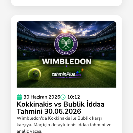
30 Haziran 2026
10:12
Kokkinakis vs Bublik İddaa
Tahmini 30.06.2026
Wimbledon'da Kokkinakis ile Bublik karşı
karşıya. Maç için detaylı tenis iddaa tahmini ve
analiz yazısı..