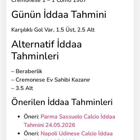
Günün İddaa Tahmini
Karşılıklı Gol Var, 1.5 Üst, 2.5 Alt
Alternatif İddaa
Tahminleri
– Beraberlik
– Cremonese Ev Sahibi Kazanır
– 3.5 Alt
Önerilen İddaa Tahminleri
Öneri:
Parma Sassuolo Calcio İddaa
Tahmini 24.05.2026
Öneri:
Napoli Udinese Calcio İddaa