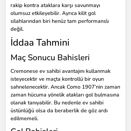
rakip kontra ataklara karşı savunmayı
olumsuz etkileyebilir. Ayrıca kilit gol
silahlarından biri henüz tam performanslı
değil.
İddaa Tahmini
Maç Sonucu Bahisleri
Cremonese ev sahibi avantajını kullanmak
isteyecektir ve maçta kontrollü bir oyun
sahnelenecektir. Ancak Como 1907’nin zaman
zaman hücuma yönelik atakları gol bulmasına
olanak tanıyabilir. Bu nedenle ev sahibi
üstünlüğü olsa da beraberlik de göz ardı
edilmemeli.