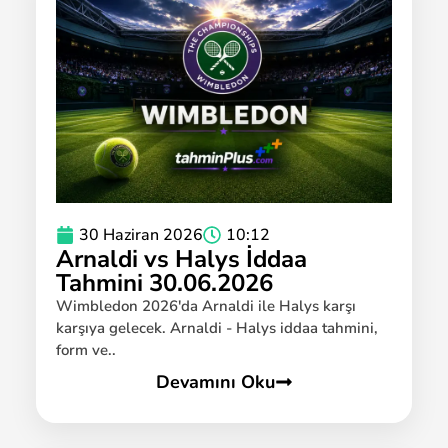
30 Haziran 2026
10:12
Arnaldi vs Halys İddaa
Tahmini 30.06.2026
Wimbledon 2026'da Arnaldi ile Halys karşı
karşıya gelecek. Arnaldi - Halys iddaa tahmini,
form ve..
Devamını Oku