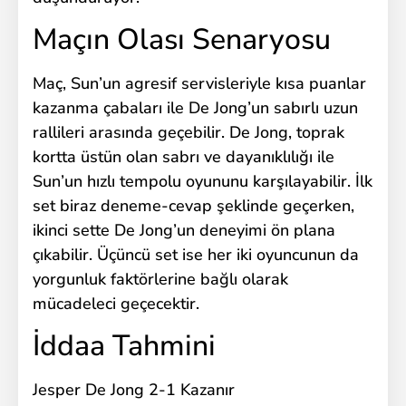
Maçın Olası Senaryosu
Maç, Sun’un agresif servisleriyle kısa puanlar
kazanma çabaları ile De Jong’un sabırlı uzun
rallileri arasında geçebilir. De Jong, toprak
kortta üstün olan sabrı ve dayanıklılığı ile
Sun’un hızlı tempolu oyununu karşılayabilir. İlk
set biraz deneme-cevap şeklinde geçerken,
ikinci sette De Jong’un deneyimi ön plana
çıkabilir. Üçüncü set ise her iki oyuncunun da
yorgunluk faktörlerine bağlı olarak
mücadeleci geçecektir.
İddaa Tahmini
Jesper De Jong 2-1 Kazanır