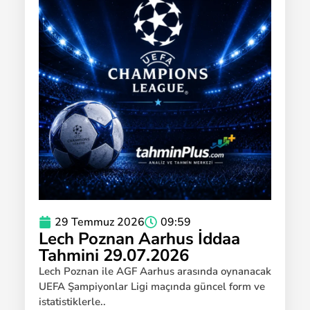
29 Temmuz 2026
09:59
Lech Poznan Aarhus İddaa
Tahmini 29.07.2026
Lech Poznan ile AGF Aarhus arasında oynanacak
UEFA Şampiyonlar Ligi maçında güncel form ve
istatistiklerle..