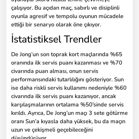
çalışıyor. Bu açıdan maç, sabırlı ve disiplinli
oyunla agresif ve tempolu oyunun mücadele
ettiği bir senaryo olarak öne çıkıyor.
İstatistiksel Trendler
De Jong’un son toprak kort maçlarında %65
oranında ilk servis puanı kazanması ve %70
civarında puan alması, onun servis
performansındaki tutarlılığını gösteriyor. Sun
ise daha riskli servis kullanımı nedeniyle %60
civarında ilk servis puanı kazanıyor, ancak
karşılaşmalarının ortalama %50’sinde servis
kırıldı. Ayrıca, De Jong’un maçı 3 sete götürme
oranı Sun’a kıyasla daha yüksek, bu da maçın
uzun ve çekişmeli geçebileceğini
düşündürüyor.