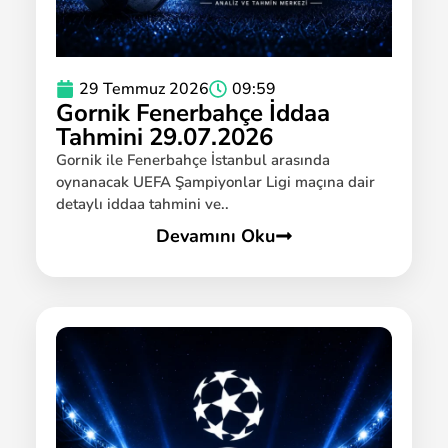
29 Temmuz 2026
09:59
Gornik Fenerbahçe İddaa
Tahmini 29.07.2026
Gornik ile Fenerbahçe İstanbul arasında
oynanacak UEFA Şampiyonlar Ligi maçına dair
detaylı iddaa tahmini ve..
Devamını Oku