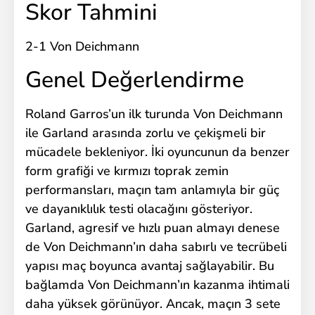
Skor Tahmini
2-1 Von Deichmann
Genel Değerlendirme
Roland Garros’un ilk turunda Von Deichmann
ile Garland arasında zorlu ve çekişmeli bir
mücadele bekleniyor. İki oyuncunun da benzer
form grafiği ve kırmızı toprak zemin
performansları, maçın tam anlamıyla bir güç
ve dayanıklılık testi olacağını gösteriyor.
Garland, agresif ve hızlı puan almayı denese
de Von Deichmann’ın daha sabırlı ve tecrübeli
yapısı maç boyunca avantaj sağlayabilir. Bu
bağlamda Von Deichmann’ın kazanma ihtimali
daha yüksek görünüyor. Ancak, maçın 3 sete