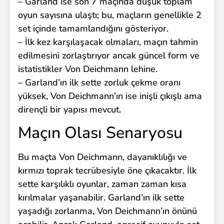
– Garland ise son 7 maçında düşük toplam
oyun sayısına ulaştı; bu, maçların genellikle 2
set içinde tamamlandığını gösteriyor.
– İlk kez karşılaşacak olmaları, maçın tahmin
edilmesini zorlaştırıyor ancak güncel form ve
istatistikler Von Deichmann lehine.
– Garland’ın ilk sette zorluk çekme oranı
yüksek, Von Deichmann’ın ise inişli çıkışlı ama
dirençli bir yapısı mevcut.
Maçın Olası Senaryosu
Bu maçta Von Deichmann, dayanıklılığı ve
kırmızı toprak tecrübesiyle öne çıkacaktır. İlk
sette karşılıklı oyunlar, zaman zaman kısa
kırılmalar yaşanabilir. Garland’ın ilk sette
yaşadığı zorlanma, Von Deichmann’ın önünü