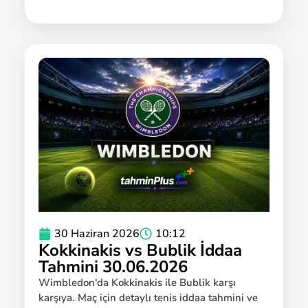
30 Haziran 2026
10:12
Kokkinakis vs Bublik İddaa
Tahmini 30.06.2026
Wimbledon'da Kokkinakis ile Bublik karşı
karşıya. Maç için detaylı tenis iddaa tahmini ve