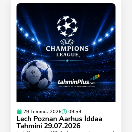
29 Temmuz 2026
09:59
Lech Poznan Aarhus İddaa
Tahmini 29.07.2026