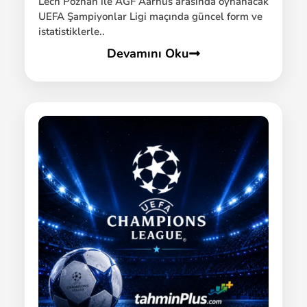
Lech Poznan ile AGF Aarhus arasında oynanacak
UEFA Şampiyonlar Ligi maçında güncel form ve
istatistiklerle..
Devamını Oku