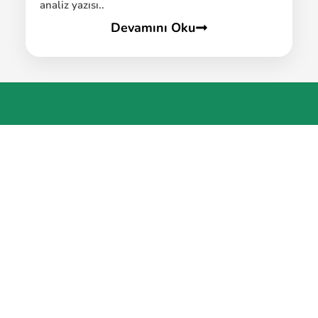
analiz yazısı..
Devamını Oku
Hızlı
Hızlı
Hızlı
Linkler
Linkler
Linkler
İstatistik
Ana Sayfa
Basketbol
Gizlilik
odaklı
Tahminleri
Politikası
yeni nesil
Hakkımızda
analiz
Futbol
Çerez
İletişim
sitesi
Tahminleri
Politikası
Tenis
Tahminleri