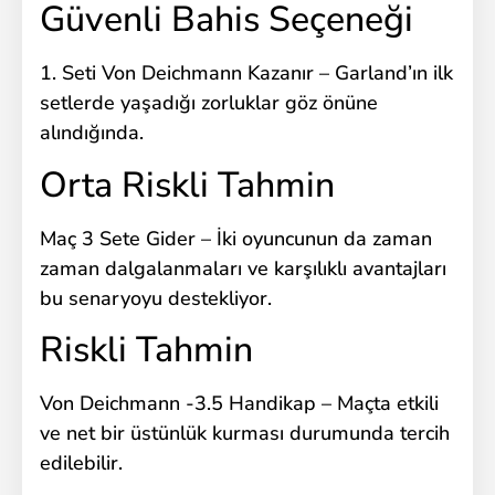
Güvenli Bahis Seçeneği
1. Seti Von Deichmann Kazanır – Garland’ın ilk
setlerde yaşadığı zorluklar göz önüne
alındığında.
Orta Riskli Tahmin
Maç 3 Sete Gider – İki oyuncunun da zaman
zaman dalgalanmaları ve karşılıklı avantajları
bu senaryoyu destekliyor.
Riskli Tahmin
Von Deichmann -3.5 Handikap – Maçta etkili
ve net bir üstünlük kurması durumunda tercih
edilebilir.