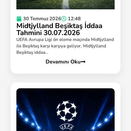
30 Temmuz 2026
12:48
Midtjylland Beşiktaş İddaa
Tahmini 30.07.2026
UEFA Avrupa Ligi ön eleme maçında Midtjylland
ile Beşiktaş karşı karşıya geliyor. Midtjylland
Beşiktaş iddaa..
Devamını Oku