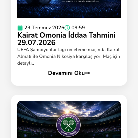
29 Temmuz 2026
09:59
Kairat Omonia İddaa Tahmini
29.07.2026
UEFA Şampiyonlar Ligi ön eleme maçında Kairat
Almatı ile Omonia Nikosiya karşılaşıyor. Maç için
detaylı..
Devamını Oku