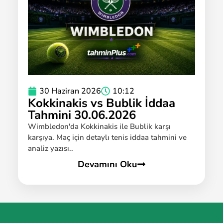
30 Haziran 2026
10:12
Kokkinakis vs Bublik İddaa
Tahmini 30.06.2026
Wimbledon'da Kokkinakis ile Bublik karşı
karşıya. Maç için detaylı tenis iddaa tahmini ve
analiz yazısı..
Devamını Oku