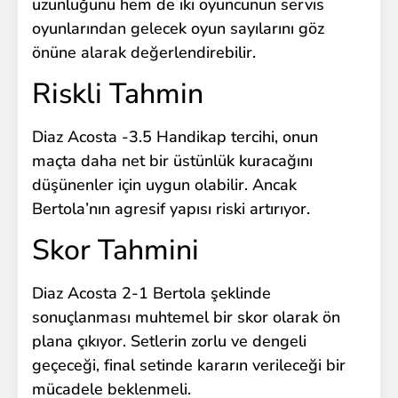
uzunluğunu hem de iki oyuncunun servis
oyunlarından gelecek oyun sayılarını göz
önüne alarak değerlendirebilir.
Riskli Tahmin
Diaz Acosta -3.5 Handikap tercihi, onun
maçta daha net bir üstünlük kuracağını
düşünenler için uygun olabilir. Ancak
Bertola’nın agresif yapısı riski artırıyor.
Skor Tahmini
Diaz Acosta 2-1 Bertola şeklinde
sonuçlanması muhtemel bir skor olarak ön
plana çıkıyor. Setlerin zorlu ve dengeli
geçeceği, final setinde kararın verileceği bir
mücadele beklenmeli.