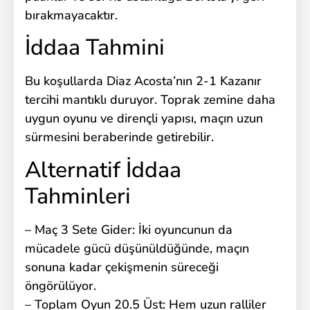
bırakmayacaktır.
İddaa Tahmini
Bu koşullarda Diaz Acosta’nın 2-1 Kazanır
tercihi mantıklı duruyor. Toprak zemine daha
uygun oyunu ve dirençli yapısı, maçın uzun
sürmesini beraberinde getirebilir.
Alternatif İddaa
Tahminleri
– Maç 3 Sete Gider: İki oyuncunun da
mücadele gücü düşünüldüğünde, maçın
sonuna kadar çekişmenin süreceği
öngörülüyor.
– Toplam Oyun 20.5 Üst: Hem uzun ralliler