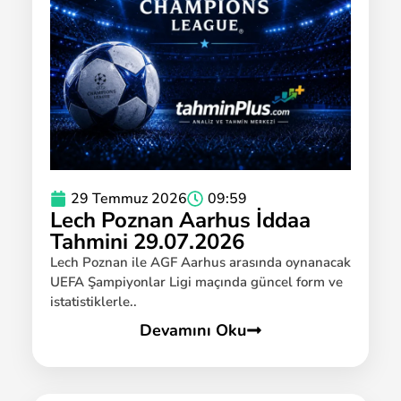
29 Temmuz 2026
09:59
Lech Poznan Aarhus İddaa
Tahmini 29.07.2026
Lech Poznan ile AGF Aarhus arasında oynanacak
UEFA Şampiyonlar Ligi maçında güncel form ve
istatistiklerle..
Devamını Oku