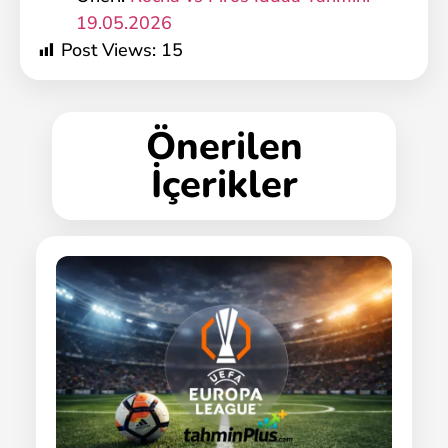
19.05.2026
Post Views:
15
Önerilen
İçerikler