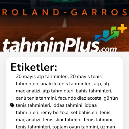
Etiketler:
20 mayıs atp tahminleri
,
20 mayıs tenis
tahminleri
,
analizli tenis tahminleri
,
atp
,
atp
maç analizi
,
atp tahminleri
,
bahis tahminleri
,
canlı tenis tahmini
,
facundo diaz acosta
,
günün
tenis tahminleri
,
iddaa tahmini
,
iddaa
tahminleri
,
remy bertola
,
set bahisleri
,
tenis
maç analizi
,
tenis skor tahmini
,
tenis tahmini
,
tenis tahminleri
,
toplam oyun tahmini
,
uzman