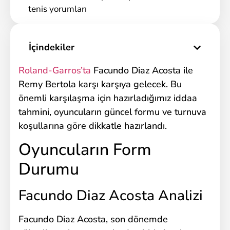
tenis yorumları
İçindekiler
Roland-Garros’ta
Facundo Diaz Acosta ile
Remy Bertola karşı karşıya gelecek. Bu
önemli karşılaşma için hazırladığımız iddaa
tahmini, oyuncuların güncel formu ve turnuva
koşullarına göre dikkatle hazırlandı.
Oyuncuların Form
Durumu
Facundo Diaz Acosta Analizi
Facundo Diaz Acosta, son dönemde