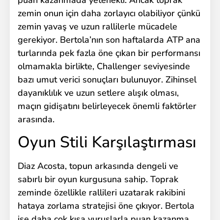
zemin onun için daha zorlayıcı olabiliyor çünkü
zemin yavaş ve uzun rallilerle mücadele
gerekiyor. Bertola’nın son haftalarda ATP ana
turlarında pek fazla öne çıkan bir performansı
olmamakla birlikte, Challenger seviyesinde
bazı umut verici sonuçları bulunuyor. Zihinsel
dayanıklılık ve uzun setlere alışık olması,
maçın gidişatını belirleyecek önemli faktörler
arasında.
Oyun Stili Karşılaştırması
Diaz Acosta, topun arkasında dengeli ve
sabırlı bir oyun kurgusuna sahip. Toprak
zeminde özellikle rallileri uzatarak rakibini
hataya zorlama stratejisi öne çıkıyor. Bertola
ise daha çok kısa vuruşlarla puan kazanma