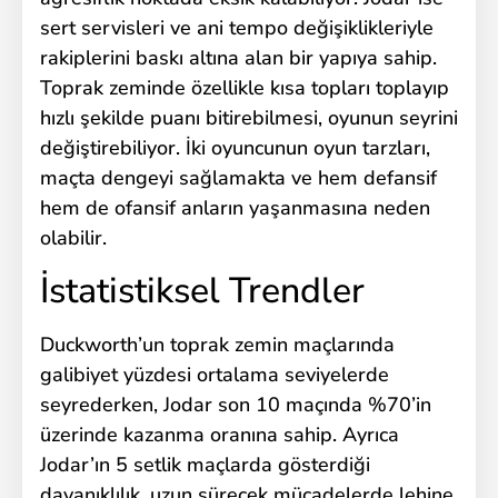
sert servisleri ve ani tempo değişiklikleriyle
rakiplerini baskı altına alan bir yapıya sahip.
Toprak zeminde özellikle kısa topları toplayıp
hızlı şekilde puanı bitirebilmesi, oyunun seyrini
değiştirebiliyor. İki oyuncunun oyun tarzları,
maçta dengeyi sağlamakta ve hem defansif
hem de ofansif anların yaşanmasına neden
olabilir.
İstatistiksel Trendler
Duckworth’un toprak zemin maçlarında
galibiyet yüzdesi ortalama seviyelerde
seyrederken, Jodar son 10 maçında %70’in
üzerinde kazanma oranına sahip. Ayrıca
Jodar’ın 5 setlik maçlarda gösterdiği
dayanıklılık, uzun sürecek mücadelerde lehine