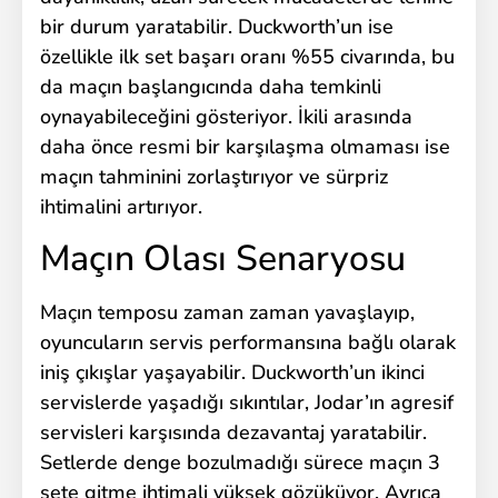
bir durum yaratabilir. Duckworth’un ise
özellikle ilk set başarı oranı %55 civarında, bu
da maçın başlangıcında daha temkinli
oynayabileceğini gösteriyor. İkili arasında
daha önce resmi bir karşılaşma olmaması ise
maçın tahminini zorlaştırıyor ve sürpriz
ihtimalini artırıyor.
Maçın Olası Senaryosu
Maçın temposu zaman zaman yavaşlayıp,
oyuncuların servis performansına bağlı olarak
iniş çıkışlar yaşayabilir. Duckworth’un ikinci
servislerde yaşadığı sıkıntılar, Jodar’ın agresif
servisleri karşısında dezavantaj yaratabilir.
Setlerde denge bozulmadığı sürece maçın 3
sete gitme ihtimali yüksek gözüküyor. Ayrıca