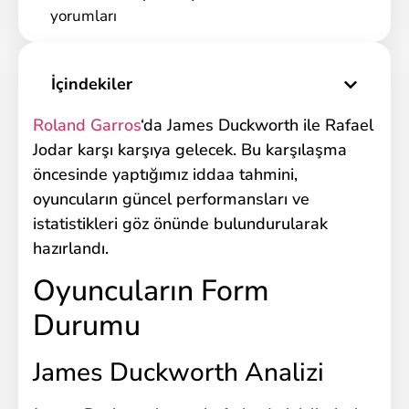
yorumları
İçindekiler
Roland Garros
‘da James Duckworth ile Rafael
Jodar karşı karşıya gelecek. Bu karşılaşma
öncesinde yaptığımız iddaa tahmini,
oyuncuların güncel performansları ve
istatistikleri göz önünde bulundurularak
hazırlandı.
Oyuncuların Form
Durumu
James Duckworth Analizi