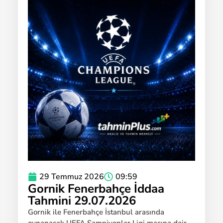
29 Temmuz 2026
09:59
Gornik Fenerbahçe İddaa
Tahmini 29.07.2026
Gornik ile Fenerbahçe İstanbul arasında