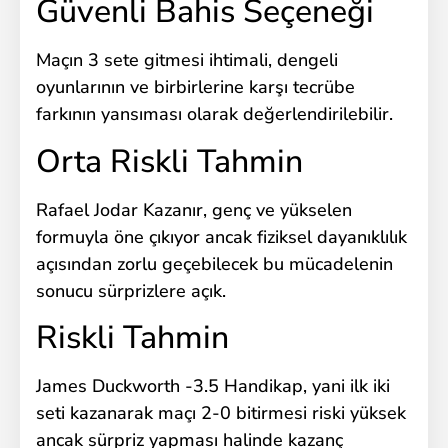
Güvenli Bahis Seçeneği
Maçın 3 sete gitmesi ihtimali, dengeli
oyunlarının ve birbirlerine karşı tecrübe
farkının yansıması olarak değerlendirilebilir.
Orta Riskli Tahmin
Rafael Jodar Kazanır, genç ve yükselen
formuyla öne çıkıyor ancak fiziksel dayanıklılık
açısından zorlu geçebilecek bu mücadelenin
sonucu sürprizlere açık.
Riskli Tahmin
James Duckworth -3.5 Handikap, yani ilk iki
seti kazanarak maçı 2-0 bitirmesi riski yüksek
ancak sürpriz yapması halinde kazanç