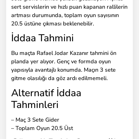
sert servislerin ve hızlı puan kapanan rallilerin
artması durumunda, toplam oyun sayısının
20.5 üstüne çıkması beklenebilir.
İddaa Tahmini
Bu maçta Rafael Jodar Kazanır tahmini ön
planda yer alıyor. Genç ve formda oyun
yapısıyla avantajlı konumda. Maçın 3 sete
gitme olasılığı da göz ardı edilmemeli.
Alternatif İddaa
Tahminleri
– Maç 3 Sete Gider
– Toplam Oyun 20.5 Üst