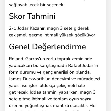
sağlayabilecek bir seçenek.
Skor Tahmini
2-1 Jodar Kazanır, maçın 3 sete giderek
çekişmeli geçme ihtimali yüksek gözüküyor.
Genel Değerlendirme
Roland-Garros’un zorlu toprak zemininde
yapacakları bu karşılaşmada Rafael Jodar’ın
form durumu ve genç enerjisi ön planda.
James Duckworth’un deneyimi ve mücadeleci
yapısı ise işleri oldukça çekişmeli hale
getirecek. İddaa tahmini yaparken, maçın 3
sete gitme ihtimali ve toplam oyun sayısı
üzerine yoğunlaşmak mantıklı olacaktır. Her