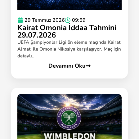
29 Temmuz 2026
09:59
Kairat Omonia İddaa Tahmini
29.07.2026
UEFA Şampiyonlar Ligi ön eleme maçında Kairat
Almatı ile Omonia Nikosiya karşılaşıyor. Maç için
detaylı..
Devamını Oku