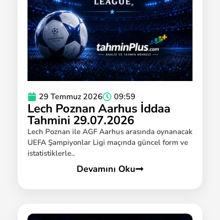
29 Temmuz 2026
09:59
Lech Poznan Aarhus İddaa
Tahmini 29.07.2026
Lech Poznan ile AGF Aarhus arasında oynanacak
UEFA Şampiyonlar Ligi maçında güncel form ve
istatistiklerle..
Devamını Oku