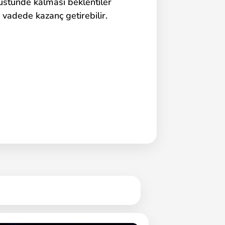
üstünde kalması beklentiler
 vadede kazanç getirebilir.