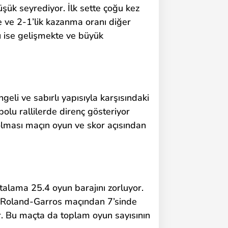
şük seyrediyor. İlk sette çoğu kez
e ve 2-1’lik kazanma oranı diğer
ı ise gelişmekte ve büyük
eli ve sabırlı yapısıyla karşısındaki
polu rallilerde direnç gösteriyor
olması maçın oyun ve skor açısından
talama 25.4 oyun barajını zorluyor.
 8 Roland-Garros maçından 7’sinde
or. Bu maçta da toplam oyun sayısının