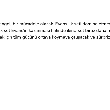
 dengeli bir mücadele olacak. Evans ilk seti domine etme
. İlk set Evans’ın kazanması halinde ikinci set biraz da
ırmak için tüm gücünü ortaya koymaya çalışacak ve sürpri