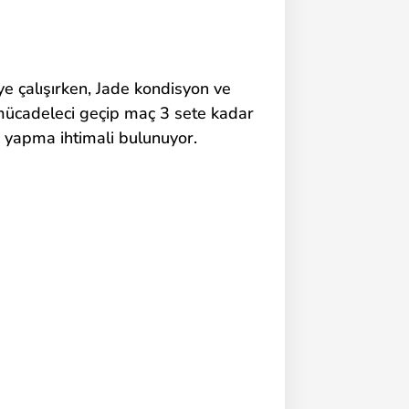
ye çalışırken, Jade kondisyon ve
ha mücadeleci geçip maç 3 sete kadar
z yapma ihtimali bulunuyor.