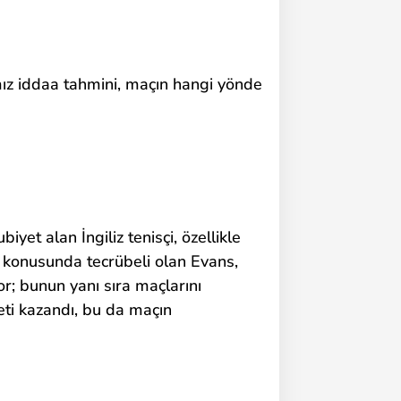
mız iddaa tahmini, maçın hangi yönde
yet alan İngiliz tenisçi, özellikle
i konusunda tecrübeli olan Evans,
r; bunun yanı sıra maçlarını
seti kazandı, bu da maçın