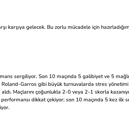
rşı karşıya gelecek. Bu zorlu mücadele için hazırladığı
mans sergiliyor. Son 10 maçında 5 galibiyet ve 5 mağlubi
r. Roland-Garros gibi büyük turnuvalarda stres yönetim
 aldı. Maçlarını çoğunlukla 2-0 veya 2-1 skorla kazanıyo
eki performansı dikkat çekiyor; son 10 maçında 5 kez ilk 
iyor.