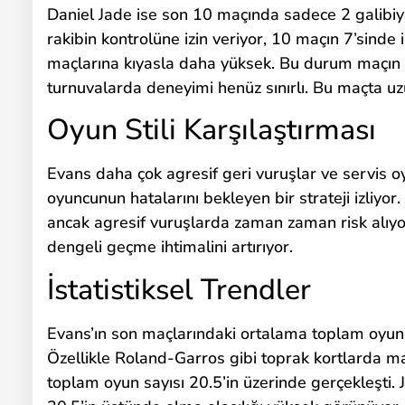
Daniel Jade ise son 10 maçında sadece 2 galibiye
rakibin kontrolüne izin veriyor, 10 maçın 7’sinde
maçlarına kıyasla daha yüksek. Bu durum maçın u
turnuvalarda deneyimi henüz sınırlı. Bu maçta 
Oyun Stili Karşılaştırması
Evans daha çok agresif geri vuruşlar ve servis oy
oyuncunun hatalarını bekleyen bir strateji izliyor
ancak agresif vuruşlarda zaman zaman risk alıyo
dengeli geçme ihtimalini artırıyor.
İstatistiksel Trendler
Evans’ın son maçlarındaki ortalama toplam oyun s
Özellikle Roland-Garros gibi toprak kortlarda m
toplam oyun sayısı 20.5’in üzerinde gerçekleşti.