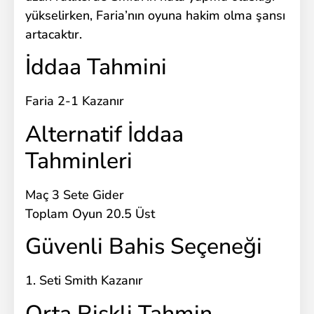
yükselirken, Faria’nın oyuna hakim olma şansı
artacaktır.
İddaa Tahmini
Faria 2-1 Kazanır
Alternatif İddaa
Tahminleri
Maç 3 Sete Gider
Toplam Oyun 20.5 Üst
Güvenli Bahis Seçeneği
1. Seti Smith Kazanır
Orta Riskli Tahmin