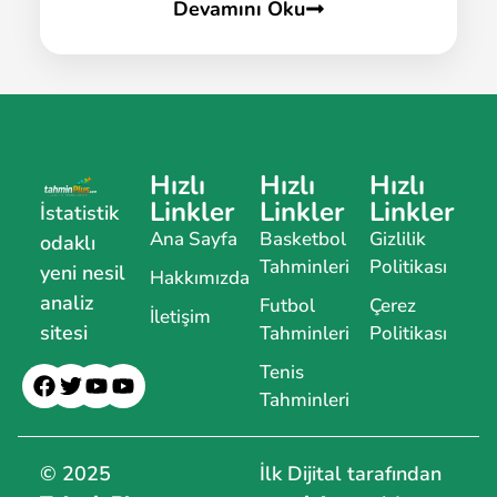
Devamını Oku
Hızlı
Hızlı
Hızlı
Linkler
Linkler
Linkler
İstatistik
Ana Sayfa
Basketbol
Gizlilik
odaklı
Tahminleri
Politikası
yeni nesil
Hakkımızda
analiz
Futbol
Çerez
İletişim
sitesi
Tahminleri
Politikası
Tenis
Tahminleri
© 2025
İlk Dijital tarafından