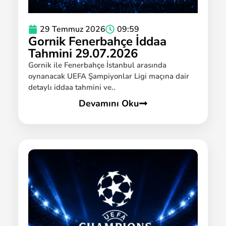
29 Temmuz 2026
09:59
Gornik Fenerbahçe İddaa
Tahmini 29.07.2026
Gornik ile Fenerbahçe İstanbul arasında
oynanacak UEFA Şampiyonlar Ligi maçına dair
detaylı iddaa tahmini ve..
Devamını Oku