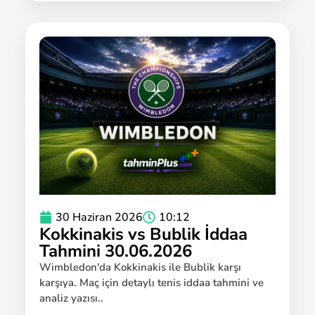
30 Haziran 2026
10:12
Kokkinakis vs Bublik İddaa
Tahmini 30.06.2026
Wimbledon'da Kokkinakis ile Bublik karşı
karşıya. Maç için detaylı tenis iddaa tahmini ve
analiz yazısı..