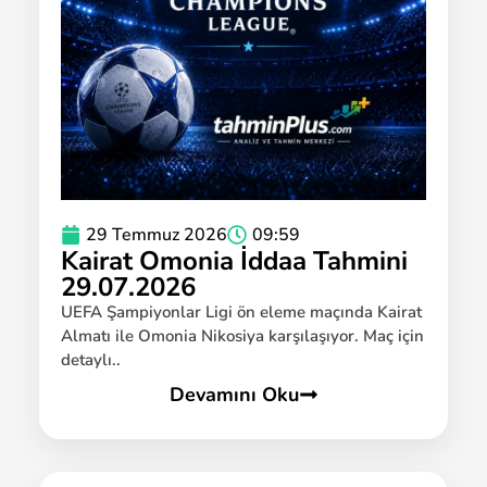
29 Temmuz 2026
09:59
Kairat Omonia İddaa Tahmini
29.07.2026
UEFA Şampiyonlar Ligi ön eleme maçında Kairat
Almatı ile Omonia Nikosiya karşılaşıyor. Maç için
detaylı..
Devamını Oku