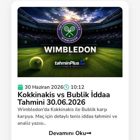
30 Haziran 2026
10:12
Kokkinakis vs Bublik İddaa
Tahmini 30.06.2026
Wimbledon'da Kokkinakis ile Bublik karşı
karşıya. Maç için detaylı tenis iddaa tahmini ve
analiz yazısı..
Devamını Oku