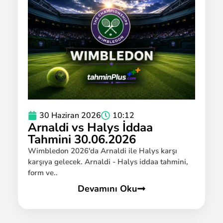
30 Haziran 2026
10:12
Arnaldi vs Halys İddaa
Tahmini 30.06.2026
Wimbledon 2026'da Arnaldi ile Halys karşı
karşıya gelecek. Arnaldi - Halys iddaa tahmini,
form ve..
Devamını Oku