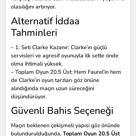
olasılığını artırıyor.
Alternatif İddaa
Tahminleri
– 1. Seti Clarke Kazanır: Clarke’ın güçlü
servisleri ve agresif oyunuyla ilk sette önde
olma ihtimali yüksek.
– Toplam Oyun 20.5 Üst: Hem Faurel’in hem
de Clarke’ın oyun tarzları göz önüne
alındığında maçın uzun süreceğini
düşündürüyor.
Güvenli Bahis Seçeneği
Maçın beklenen çekişmeli yapısı göz önünde
bulundurulduğunda,
Toplam Oyun 20.5 Üst