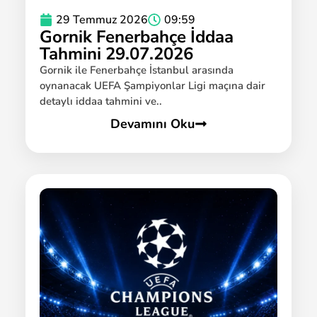
29 Temmuz 2026
09:59
Gornik Fenerbahçe İddaa
Tahmini 29.07.2026
Gornik ile Fenerbahçe İstanbul arasında
oynanacak UEFA Şampiyonlar Ligi maçına dair
detaylı iddaa tahmini ve..
Devamını Oku