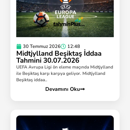
30 Temmuz 2026
12:48
Midtjylland Beşiktaş İddaa
Tahmini 30.07.2026
UEFA Avrupa Ligi ön eleme maçında Midtjylland
ile Beşiktaş karşı karşıya geliyor. Midtjylland
Beşiktaş iddaa..
Devamını Oku