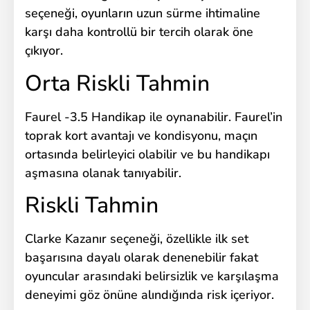
seçeneği, oyunların uzun sürme ihtimaline
karşı daha kontrollü bir tercih olarak öne
çıkıyor.
Orta Riskli Tahmin
Faurel -3.5 Handikap ile oynanabilir. Faurel’in
toprak kort avantajı ve kondisyonu, maçın
ortasında belirleyici olabilir ve bu handikapı
aşmasına olanak tanıyabilir.
Riskli Tahmin
Clarke Kazanır seçeneği, özellikle ilk set
başarısına dayalı olarak denenebilir fakat
oyuncular arasındaki belirsizlik ve karşılaşma
deneyimi göz önüne alındığında risk içeriyor.