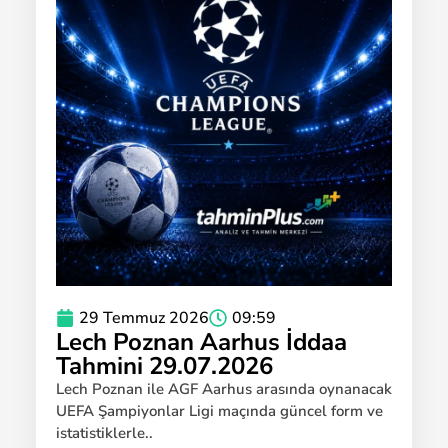
29 Temmuz 2026
09:59
Lech Poznan Aarhus İddaa
Tahmini 29.07.2026
Lech Poznan ile AGF Aarhus arasında oynanacak
UEFA Şampiyonlar Ligi maçında güncel form ve
istatistiklerle..