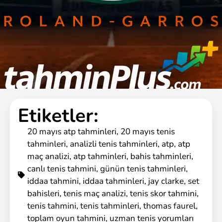
Etiketler:
20 mayıs atp tahminleri
,
20 mayıs tenis
tahminleri
,
analizli tenis tahminleri
,
atp
,
atp
maç analizi
,
atp tahminleri
,
bahis tahminleri
,
canlı tenis tahmini
,
günün tenis tahminleri
,
iddaa tahmini
,
iddaa tahminleri
,
jay clarke
,
set
bahisleri
,
tenis maç analizi
,
tenis skor tahmini
,
tenis tahmini
,
tenis tahminleri
,
thomas faurel
,
toplam oyun tahmini
,
uzman tenis yorumları