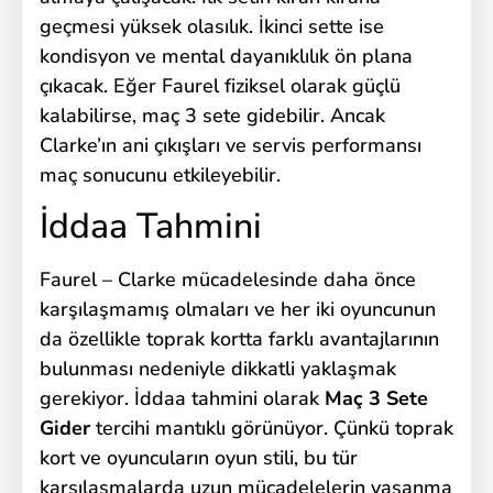
geçmesi yüksek olasılık. İkinci sette ise
kondisyon ve mental dayanıklılık ön plana
çıkacak. Eğer Faurel fiziksel olarak güçlü
kalabilirse, maç 3 sete gidebilir. Ancak
Clarke’ın ani çıkışları ve servis performansı
maç sonucunu etkileyebilir.
İddaa Tahmini
Faurel – Clarke mücadelesinde daha önce
karşılaşmamış olmaları ve her iki oyuncunun
da özellikle toprak kortta farklı avantajlarının
bulunması nedeniyle dikkatli yaklaşmak
gerekiyor. İddaa tahmini olarak
Maç 3 Sete
Gider
tercihi mantıklı görünüyor. Çünkü toprak
kort ve oyuncuların oyun stili, bu tür
karşılaşmalarda uzun mücadelelerin yaşanma