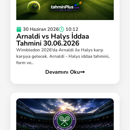
30 Haziran 2026
10:12
Arnaldi vs Halys İddaa
Tahmini 30.06.2026
Wimbledon 2026'da Arnaldi ile Halys karşı
karşıya gelecek. Arnaldi - Halys iddaa tahmini,
form ve..
Devamını Oku