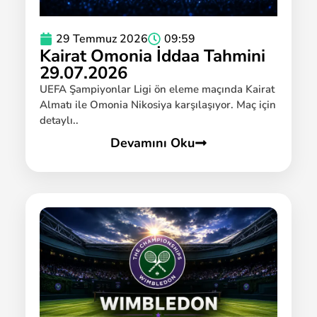
29 Temmuz 2026
09:59
Kairat Omonia İddaa Tahmini
29.07.2026
UEFA Şampiyonlar Ligi ön eleme maçında Kairat
Almatı ile Omonia Nikosiya karşılaşıyor. Maç için
detaylı..
Devamını Oku