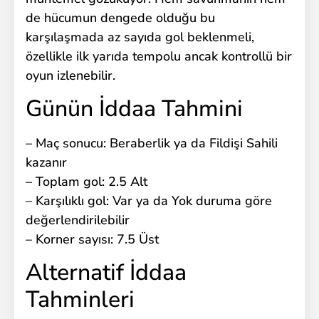
de hücumun dengede olduğu bu
karşılaşmada az sayıda gol beklenmeli,
özellikle ilk yarıda tempolu ancak kontrollü bir
oyun izlenebilir.
Günün İddaa Tahmini
– Maç sonucu: Beraberlik ya da Fildişi Sahili
kazanır
– Toplam gol: 2.5 Alt
– Karşılıklı gol: Var ya da Yok duruma göre
değerlendirilebilir
– Korner sayısı: 7.5 Üst
Alternatif İddaa
Tahminleri