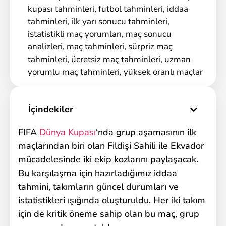
kupası tahminleri
,
futbol tahminleri
,
iddaa
tahminleri
,
ilk yarı sonucu tahminleri
,
istatistikli maç yorumları
,
maç sonucu
analizleri
,
maç tahminleri
,
sürpriz maç
tahminleri
,
ücretsiz maç tahminleri
,
uzman
yorumlu maç tahminleri
,
yüksek oranlı maçlar
İçindekiler
FIFA
Dünya Kupası
‘nda grup aşamasının ilk
maçlarından biri olan Fildişi Sahili ile Ekvador
mücadelesinde iki ekip kozlarını paylaşacak.
Bu karşılaşma için hazırladığımız iddaa
tahmini, takımların güncel durumları ve
istatistikleri ışığında oluşturuldu. Her iki takım
için de kritik öneme sahip olan bu maç, grup