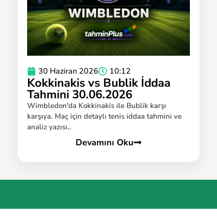
30 Haziran 2026
10:12
Kokkinakis vs Bublik İddaa
Tahmini 30.06.2026
Wimbledon'da Kokkinakis ile Bublik karşı
karşıya. Maç için detaylı tenis iddaa tahmini ve
analiz yazısı..
Devamını Oku