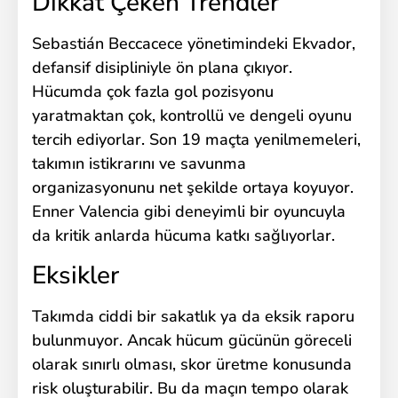
Dikkat Çeken Trendler
Sebastián Beccacece yönetimindeki Ekvador,
defansif disipliniyle ön plana çıkıyor.
Hücumda çok fazla gol pozisyonu
yaratmaktan çok, kontrollü ve dengeli oyunu
tercih ediyorlar. Son 19 maçta yenilmemeleri,
takımın istikrarını ve savunma
organizasyonunu net şekilde ortaya koyuyor.
Enner Valencia gibi deneyimli bir oyuncuyla
da kritik anlarda hücuma katkı sağlıyorlar.
Eksikler
Takımda ciddi bir sakatlık ya da eksik raporu
bulunmuyor. Ancak hücum gücünün göreceli
olarak sınırlı olması, skor üretme konusunda
risk oluşturabilir. Bu da maçın tempo olarak