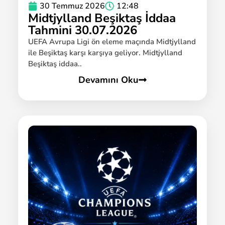
30 Temmuz 2026
12:48
Midtjylland Beşiktaş İddaa
Tahmini 30.07.2026
UEFA Avrupa Ligi ön eleme maçında Midtjylland
ile Beşiktaş karşı karşıya geliyor. Midtjylland
Beşiktaş iddaa..
Devamını Oku