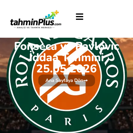
Fonseca vs Pavlovic
İddaa Tahmini
25.05.2026
Ana Sayfaya Dön