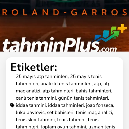
Etiketler:
25 mayıs atp tahminleri
,
25 mayıs tenis
tahminleri
,
analizli tenis tahminleri
,
atp
,
atp
maç analizi
,
atp tahminleri
,
bahis tahminleri
,
canlı tenis tahmini
,
günün tenis tahminleri
,
iddaa tahmini
,
iddaa tahminleri
,
joao fonseca
,
luka pavlovic
,
set bahisleri
,
tenis maç analizi
,
tenis skor tahmini
,
tenis tahmini
,
tenis
tahminleri
,
toplam oyun tahmini
,
uzman tenis