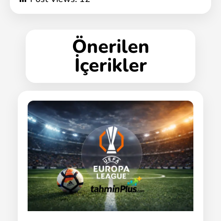
Önerilen
İçerikler