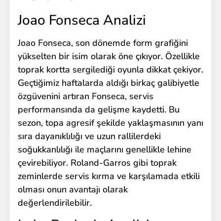
Joao Fonseca Analizi
Joao Fonseca, son dönemde form grafiğini
yükselten bir isim olarak öne çıkıyor. Özellikle
toprak kortta sergilediği oyunla dikkat çekiyor.
Geçtiğimiz haftalarda aldığı birkaç galibiyetle
özgüvenini artıran Fonseca, servis
performansında da gelişme kaydetti. Bu
sezon, topa agresif şekilde yaklaşmasının yanı
sıra dayanıklılığı ve uzun rallilerdeki
soğukkanlılığı ile maçlarını genellikle lehine
çevirebiliyor. Roland-Garros gibi toprak
zeminlerde servis kırma ve karşılamada etkili
olması onun avantajı olarak
değerlendirilebilir.