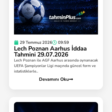
29 Temmuz 2026
09:59
Lech Poznan Aarhus İddaa
Tahmini 29.07.2026
Lech Poznan ile AGF Aarhus arasında oynanacak
UEFA Şampiyonlar Ligi maçında güncel form ve
istatistiklerle..
Devamını Oku