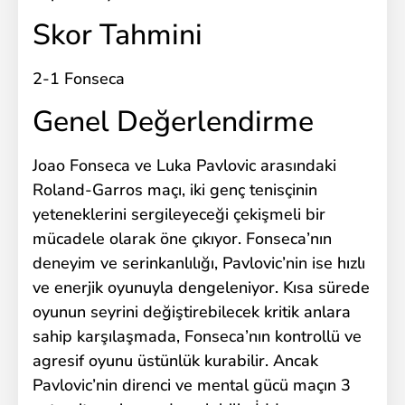
Skor Tahmini
2-1 Fonseca
Genel Değerlendirme
Joao Fonseca ve Luka Pavlovic arasındaki
Roland-Garros maçı, iki genç tenisçinin
yeteneklerini sergileyeceği çekişmeli bir
mücadele olarak öne çıkıyor. Fonseca’nın
deneyim ve serinkanlılığı, Pavlovic’nin ise hızlı
ve enerjik oyunuyla dengeleniyor. Kısa sürede
oyunun seyrini değiştirebilecek kritik anlara
sahip karşılaşmada, Fonseca’nın kontrollü ve
agresif oyunu üstünlük kurabilir. Ancak
Pavlovic’nin direnci ve mental gücü maçın 3