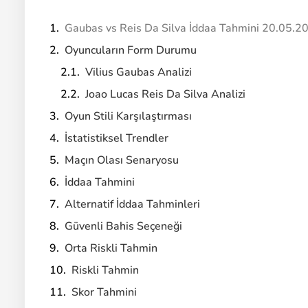
Gaubas vs Reis Da Silva İddaa Tahmini 20.05.2
Oyuncuların Form Durumu
Vilius Gaubas Analizi
Joao Lucas Reis Da Silva Analizi
Oyun Stili Karşılaştırması
İstatistiksel Trendler
Maçın Olası Senaryosu
İddaa Tahmini
Alternatif İddaa Tahminleri
Güvenli Bahis Seçeneği
Orta Riskli Tahmin
Riskli Tahmin
Skor Tahmini