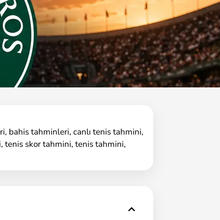
ri
,
bahis tahminleri
,
canlı tenis tahmini
,
i
,
tenis skor tahmini
,
tenis tahmini
,