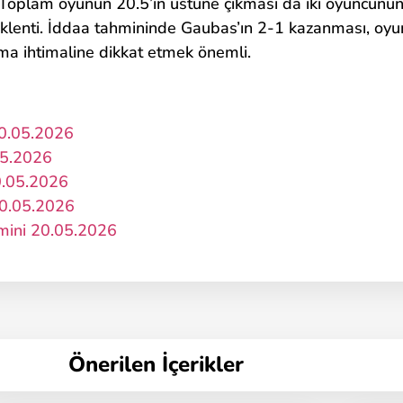
Toplam oyunun 20.5’in üstüne çıkması da iki oyuncunun
eklenti. İddaa tahmininde Gaubas’ın 2-1 kazanması, oy
ma ihtimaline dikkat etmek önemli.
20.05.2026
05.2026
0.05.2026
20.05.2026
hmini 20.05.2026
Önerilen İçerikler