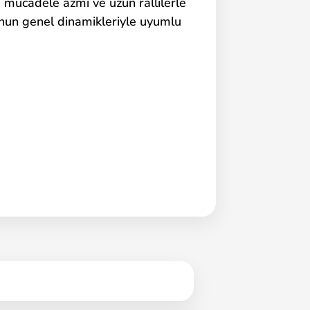
 mücadele azmi ve uzun rallilerle
unun genel dinamikleriyle uyumlu