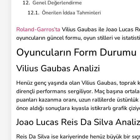
Genel Değerlendirme
Önerilen İddaa Tahminleri
Roland-Garros’ta
Vilius Gaubas ile Joao Lucas Re
oyuncuların güncel formu, oyun stilleri ve istatist
Oyuncuların Form Durumu
Vilius Gaubas Analizi
Henüz genç yaşında olan Vilius Gaubas, toprak ko
dirençli performans sergiliyor. Maç başına ortal
puanları kazanma oranı, uzun rallilerde üstünlü
önce aldığı sonuçlara kıyasla istikrarlı grafik çi
Joao Lucas Reis Da Silva Analiz
Reis Da Silva ise kariyerinde henüz büyük bir s