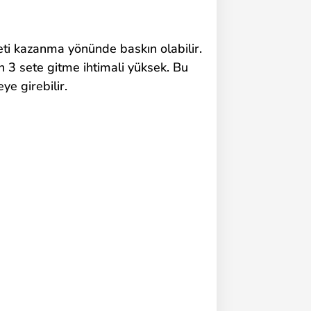
 seti kazanma yönünde baskın olabilir.
ın 3 sete gitme ihtimali yüksek. Bu
e girebilir.