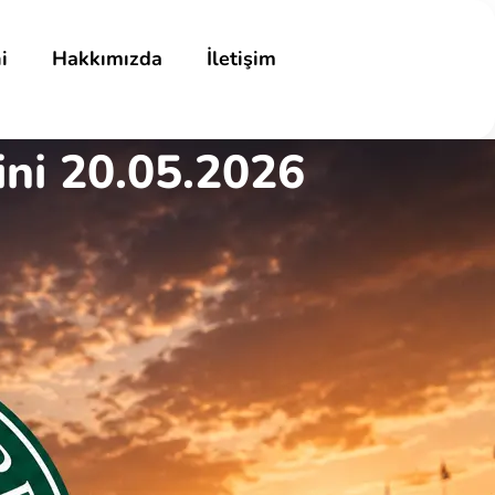
i
Hakkımızda
İletişim
ini 20.05.2026