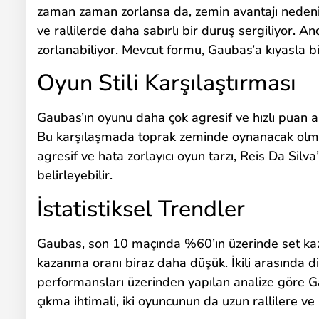
zaman zaman zorlansa da, zemin avantajı nedeni
ve rallilerde daha sabırlı bir duruş sergiliyor. 
zorlanabiliyor. Mevcut formu, Gaubas’a kıyasla b
Oyun Stili Karşılaştırması
Gaubas’ın oyunu daha çok agresif ve hızlı puan alm
Bu karşılaşmada toprak zeminde oynanacak olması
agresif ve hata zorlayıcı oyun tarzı, Reis Da Silva
belirleyebilir.
İstatistiksel Trendler
Gaubas, son 10 maçında %60’ın üzerinde set kaz
kazanma oranı biraz daha düşük. İkili arasında d
performansları üzerinden yapılan analize göre G
çıkma ihtimali, iki oyuncunun da uzun rallilere ve 