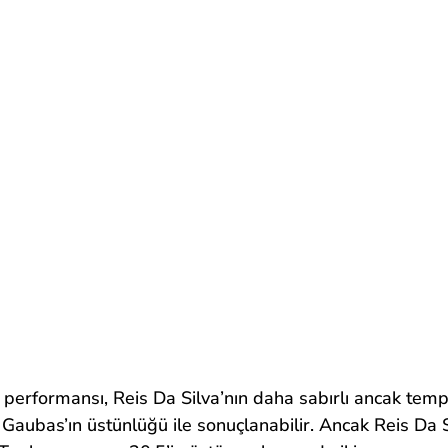
 performansı, Reis Da Silva’nın daha sabırlı ancak temp
e Gaubas’ın üstünlüğü ile sonuçlanabilir. Ancak Reis Da 