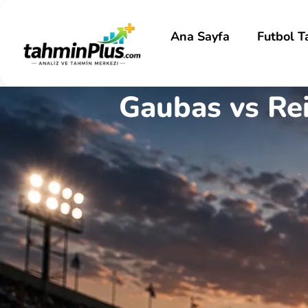
Ana Sayfa
Futbol T
Gaubas vs Rei