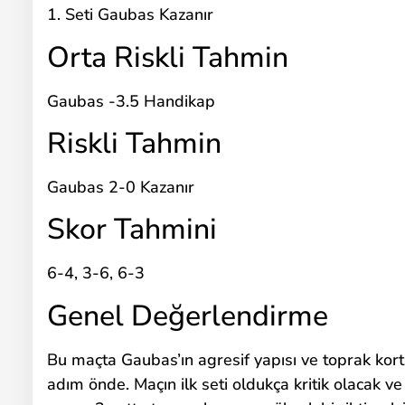
1. Seti Gaubas Kazanır
Orta Riskli Tahmin
Gaubas -3.5 Handikap
Riskli Tahmin
Gaubas 2-0 Kazanır
Skor Tahmini
6-4, 3-6, 6-3
Genel Değerlendirme
Bu maçta Gaubas’ın agresif yapısı ve toprak kort
adım önde. Maçın ilk seti oldukça kritik olacak v