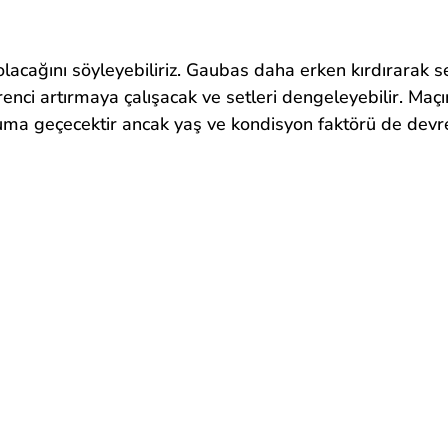
ci olacağını söyleyebiliriz. Gaubas daha erken kırdırarak
irenci artırmaya çalışacak ve setleri dengeleyebilir. Maç
uma geçecektir ancak yaş ve kondisyon faktörü de devrey