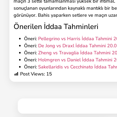
maçın 3 sette tamamlanması yüksek bir ihtimal. 
sonuçlanan oyunlarından kaynaklı mantıklı bir b
görünüyor. Bahis yaparken setlere ve maçın uza
Önerilen İddaa Tahminleri
Öneri:
Pellegrino vs Harris İddaa Tahmini 
Öneri:
De Jong vs Draxl İddaa Tahmini 20.
Öneri:
Zheng vs Travaglia İddaa Tahmini 2
Öneri:
Holmgren vs Daniel İddaa Tahmini 
Öneri:
Sakellaridis vs Cecchinato İddaa Ta
Post Views:
15