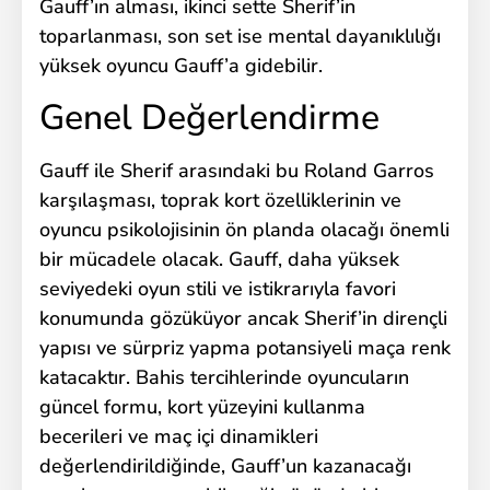
Gauff’ın alması, ikinci sette Sherif’in
toparlanması, son set ise mental dayanıklılığı
yüksek oyuncu Gauff’a gidebilir.
Genel Değerlendirme
Gauff ile Sherif arasındaki bu Roland Garros
karşılaşması, toprak kort özelliklerinin ve
oyuncu psikolojisinin ön planda olacağı önemli
bir mücadele olacak. Gauff, daha yüksek
seviyedeki oyun stili ve istikrarıyla favori
konumunda gözüküyor ancak Sherif’in dirençli
yapısı ve sürpriz yapma potansiyeli maça renk
katacaktır. Bahis tercihlerinde oyuncuların
güncel formu, kort yüzeyini kullanma
becerileri ve maç içi dinamikleri
değerlendirildiğinde, Gauff’un kazanacağı