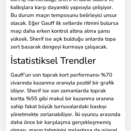
kalkışlara karşı dayanıklı yapısıyla çelişiyor.
Bu durum maçın temposunu belirleyici unsur
olacak. Eğer Gauff ilk setlerde ritmini bulursa
maçı daha erken kontrol altına alma şansı
yüksek. Sherif ise açık bulduğu anlarda topa
sert basarak dengeyi kurmaya çalışacak.
İstatistiksel Trendler
Gauff’un son toprak kort performansı %70
civarında kazanma oranıyla pozitif bir grafik
izliyor. Sherif ise son zamanlarda toprak
kortta %55 gibi makul bir kazanma oranına
sahip fakat büyük turnuvalardaki baskıyı
yönetmekte zorlanabiliyor. İki oyuncu arasında
daha önce bir karşılaşma gerçekleşmemiş
olması, maçın tahminini zorlaştırsa da güncel