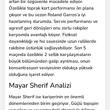
artan bir özgüvenle mücadele ediyor.
Özellikle toprak kort performansı ön plana
çıkıyor ve bu sezon Roland Garros’a iyi
hazırlanmış durumda. Servis performansı ve
agresif geri dönüşleri onu zorlu rakipler
karşısında avantajlı kılıyor. Fiziksel
dayanıklılığı ve hız sayesinde uzun rallilerde
rakibine üstünlük sağlayabiliyor. Son 5
maçında özellikle 2 setlik karşılaşmaların
büyük bölümünden galip ayrılması, onun
konsantrasyon seviyesinin oldukça yüksek
olduğuna işaret ediyor.
Mayar Sherif Analizi
Mayar Sherif ise kariyerinin en önemli
dönemlerinden birini geçiriyor. Güçlü topspin
vuruşları ve savunmadaki direnciyle bilinen