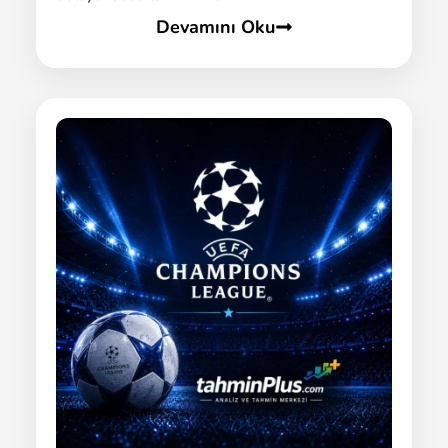
Devamını Oku