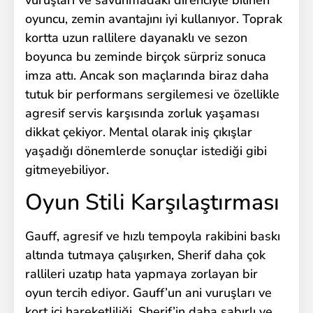
oyuncu, zemin avantajını iyi kullanıyor. Toprak
kortta uzun rallilere dayanaklı ve sezon
boyunca bu zeminde birçok sürpriz sonuca
imza attı. Ancak son maçlarında biraz daha
tutuk bir performans sergilemesi ve özellikle
agresif servis karşısında zorluk yaşaması
dikkat çekiyor. Mental olarak iniş çıkışlar
yaşadığı dönemlerde sonuçlar istediği gibi
gitmeyebiliyor.
Oyun Stili Karşılaştırması
Gauff, agresif ve hızlı tempoyla rakibini baskı
altında tutmaya çalışırken, Sherif daha çok
rallileri uzatıp hata yapmaya zorlayan bir
oyun tercih ediyor. Gauff’un ani vuruşları ve
kort içi hareketliliği, Sherif’in daha sabırlı ve