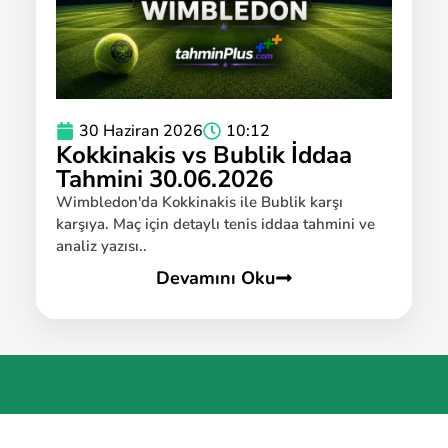
30 Haziran 2026
10:12
Kokkinakis vs Bublik İddaa
Tahmini 30.06.2026
Wimbledon'da Kokkinakis ile Bublik karşı
karşıya. Maç için detaylı tenis iddaa tahmini ve
analiz yazısı..
Devamını Oku
Hızlı
Hızlı
Hızlı