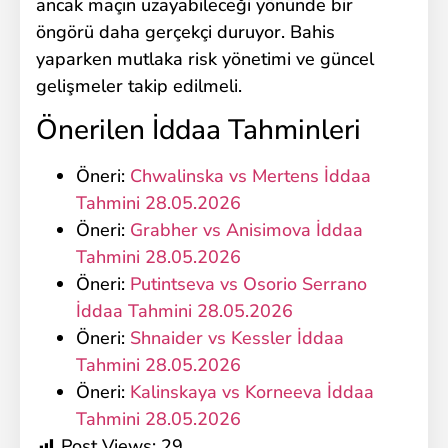
ancak maçın uzayabileceği yönünde bir
öngörü daha gerçekçi duruyor. Bahis
yaparken mutlaka risk yönetimi ve güncel
gelişmeler takip edilmeli.
Önerilen İddaa Tahminleri
Öneri:
Chwalinska vs Mertens İddaa
Tahmini 28.05.2026
Öneri:
Grabher vs Anisimova İddaa
Tahmini 28.05.2026
Öneri:
Putintseva vs Osorio Serrano
İddaa Tahmini 28.05.2026
Öneri:
Shnaider vs Kessler İddaa
Tahmini 28.05.2026
Öneri:
Kalinskaya vs Korneeva İddaa
Tahmini 28.05.2026
Post Views:
29