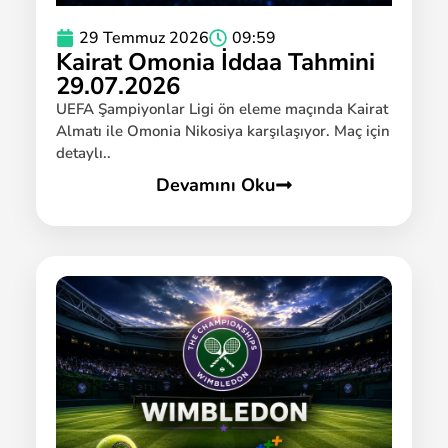
29 Temmuz 2026
09:59
Kairat Omonia İddaa Tahmini
29.07.2026
UEFA Şampiyonlar Ligi ön eleme maçında Kairat
Almatı ile Omonia Nikosiya karşılaşıyor. Maç için
detaylı..
Devamını Oku