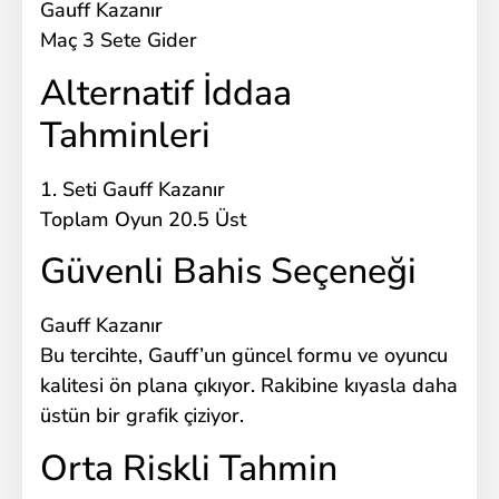
Gauff Kazanır
Maç 3 Sete Gider
Alternatif İddaa
Tahminleri
1. Seti Gauff Kazanır
Toplam Oyun 20.5 Üst
Güvenli Bahis Seçeneği
Gauff Kazanır
Bu tercihte, Gauff’un güncel formu ve oyuncu
kalitesi ön plana çıkıyor. Rakibine kıyasla daha
üstün bir grafik çiziyor.
Orta Riskli Tahmin