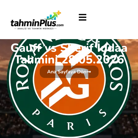
Gauff vs Sherif İddaa
Tahmini 28.05.2026
Ana Sayfaya Dön