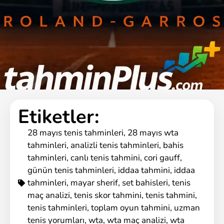
Etiketler:
28 mayıs tenis tahminleri
,
28 mayıs wta
tahminleri
,
analizli tenis tahminleri
,
bahis
tahminleri
,
canlı tenis tahmini
,
cori gauff
,
günün tenis tahminleri
,
iddaa tahmini
,
iddaa
tahminleri
,
mayar sherif
,
set bahisleri
,
tenis
maç analizi
,
tenis skor tahmini
,
tenis tahmini
,
tenis tahminleri
,
toplam oyun tahmini
,
uzman
tenis yorumları
,
wta
,
wta maç analizi
,
wta