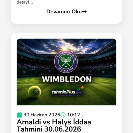
detaylı..
Devamını Oku
30 Haziran 2026
10:12
Arnaldi vs Halys İddaa
Tahmini 30.06.2026