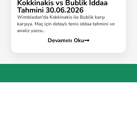
Kokkinakis vs Bublik İddaa
Tahmini 30.06.2026
Wimbledon'da Kokkinakis ile Bublik karşı
karşıya. Maç için detaylı tenis iddaa tahmini ve
analiz yazısı..
Devamını Oku
Hızlı
Hızlı
Hızlı
Linkler
Linkler
Linkler
İstatistik
Ana Sayfa
Basketbol
Gizlilik
odaklı
Tahminleri
Politikası
yeni nesil
Hakkımızda
analiz
Futbol
Çerez
İletişim
sitesi
Tahminleri
Politikası