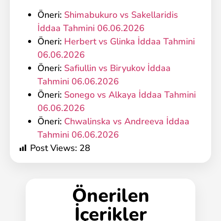
Öneri:
Shimabukuro vs Sakellaridis
İddaa Tahmini 06.06.2026
Öneri:
Herbert vs Glinka İddaa Tahmini
06.06.2026
Öneri:
Safiullin vs Biryukov İddaa
Tahmini 06.06.2026
Öneri:
Sonego vs Alkaya İddaa Tahmini
06.06.2026
Öneri:
Chwalinska vs Andreeva İddaa
Tahmini 06.06.2026
Post Views:
28
Önerilen
İçerikler