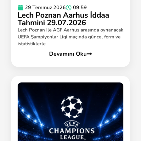
29 Temmuz 2026
09:59
Lech Poznan Aarhus İddaa
Tahmini 29.07.2026
Lech Poznan ile AGF Aarhus arasında oynanacak
UEFA Şampiyonlar Ligi maçında güncel form ve
istatistiklerle..
Devamını Oku