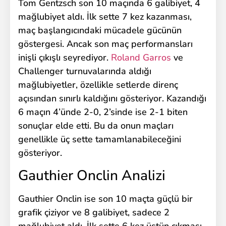
Tom Gentzsch son 10 maçında 6 galibiyet, 4
mağlubiyet aldı. İlk sette 7 kez kazanması,
maç başlangıcındaki mücadele gücünün
göstergesi. Ancak son maç performansları
inişli çıkışlı seyrediyor.
Roland Garros
ve
Challenger turnuvalarında aldığı
mağlubiyetler, özellikle setlerde direnç
açısından sınırlı kaldığını gösteriyor. Kazandığı
6 maçın 4’ünde 2-0, 2’sinde ise 2-1 biten
sonuçlar elde etti. Bu da onun maçları
genellikle üç sette tamamlanabileceğini
gösteriyor.
Gauthier Onclin Analizi
Gauthier Onclin ise son 10 maçta güçlü bir
grafik çiziyor ve 8 galibiyet, sadece 2
mağlubiyet aldı. İlk sette 6 kez üstün çıkması,