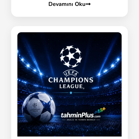
Devamını Oku