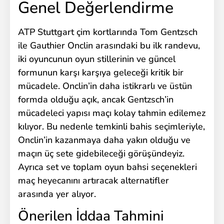
Genel Değerlendirme
ATP Stuttgart çim kortlarında Tom Gentzsch
ile Gauthier Onclin arasındaki bu ilk randevu,
iki oyuncunun oyun stillerinin ve güncel
formunun karşı karşıya geleceği kritik bir
mücadele. Onclin’in daha istikrarlı ve üstün
formda olduğu açık, ancak Gentzsch’in
mücadeleci yapısı maçı kolay tahmin edilemez
kılıyor. Bu nedenle temkinli bahis seçimleriyle,
Onclin’in kazanmaya daha yakın olduğu ve
maçın üç sete gidebileceği görüşündeyiz.
Ayrıca set ve toplam oyun bahsi seçenekleri
maç heyecanını artıracak alternatifler
arasında yer alıyor.
Önerilen İddaa Tahmini