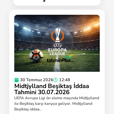
30 Temmuz 2026
12:48
Midtjylland Beşiktaş İddaa
Tahmini 30.07.2026
UEFA Avrupa Ligi ön eleme maçında Midtjylland
ile Beşiktaş karşı karşıya geliyor. Midtjylland
Beşiktaş iddaa..