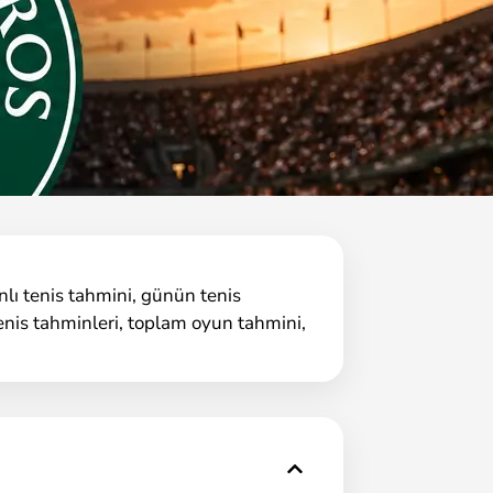
nlı tenis tahmini
,
günün tenis
enis tahminleri
,
toplam oyun tahmini
,