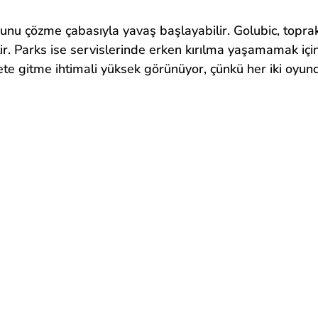
ununu çözme çabasıyla yavaş başlayabilir. Golubic, topra
tir. Parks ise servislerinde erken kırılma yaşamamak için
sete gitme ihtimali yüksek görünüyor, çünkü her iki oyu