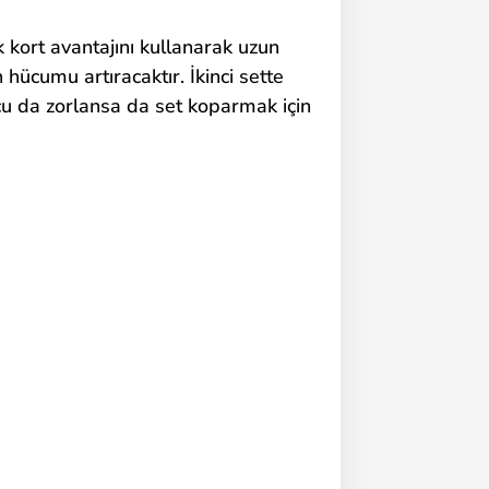
k kort avantajını kullanarak uzun
 hücumu artıracaktır. İkinci sette
ncu da zorlansa da set koparmak için