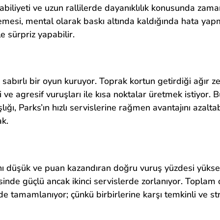
biliyeti ve uzun rallilerde dayanıklılık konusunda zam
lemesi, mental olarak baskı altında kaldığında hata yapm
le sürpriz yapabilir.
sabırlı bir oyun kuruyor. Toprak kortun getirdiği ağır 
ve agresif vuruşları ile kısa noktalar üretmek istiyor. Bu
ığı, Parks’ın hızlı servislerine rağmen avantajını azaltabi
ak.
ranı düşük ve puan kazandıran doğru vuruş yüzdesi yükse
sinde güçlü ancak ikinci servislerde zorlanıyor. Toplam o
 tamamlanıyor; çünkü birbirlerine karşı temkinli ve str