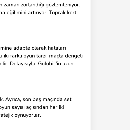
an zaman zorlandığı gözlemleniyor.
a eğilimini artırıyor. Toprak kort
zemine adapte olarak hataları
 iki farklı oyun tarzı, maçta dengeli
lir. Dolayısıyla, Golubic’in uzun
k. Ayrıca, son beş maçında set
yun sayısı açısından her iki
atejik oynuyorlar.