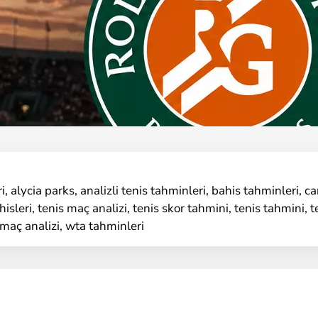
i
,
alycia parks
,
analizli tenis tahminleri
,
bahis tahminleri
,
ca
hisleri
,
tenis maç analizi
,
tenis skor tahmini
,
tenis tahmini
,
t
maç analizi
,
wta tahminleri