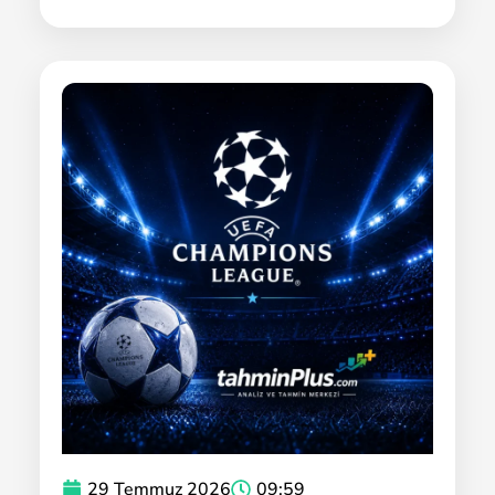
29 Temmuz 2026
09:59