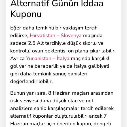
Alternatif Günün İddaa
Kuponu
Eğer daha temkinli bir yaklaşım tercih
edilirse,
Hırvatistan – Slovenya
maçında
sadece 2.5 Alt tercihiyle düşük skorlu ve
kontrollü oyun beklentisi ön plana çıkarılabilir.
Ayrıca
Yunanistan – İtalya
maçında karşılıklı
gol yerine beraberlik ya da İtalya galibiyeti
gibi daha temkinli sonuç bahisleri
değerlendirilebilir.
Bunun yanı sıra, 8 Haziran maçları arasından
risk seviyesi daha düşük olan ve net
analizlere sahip karşılaşmalar tercih edilerek
alternatif kuponlar oluşturulabilir, ancak 7
Haziran maçları için önerilen kupon, dengeli