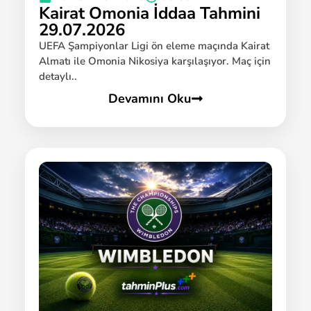
Kairat Omonia İddaa Tahmini
29.07.2026
UEFA Şampiyonlar Ligi ön eleme maçında Kairat
Almatı ile Omonia Nikosiya karşılaşıyor. Maç için
detaylı..
Devamını Oku