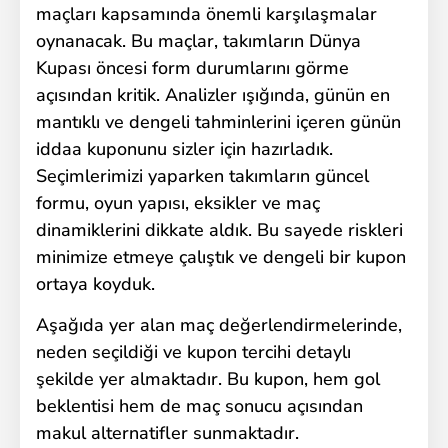
maçları kapsamında önemli karşılaşmalar
oynanacak. Bu maçlar, takımların Dünya
Kupası öncesi form durumlarını görme
açısından kritik. Analizler ışığında, günün en
mantıklı ve dengeli tahminlerini içeren günün
iddaa kuponunu sizler için hazırladık.
Seçimlerimizi yaparken takımların güncel
formu, oyun yapısı, eksikler ve maç
dinamiklerini dikkate aldık. Bu sayede riskleri
minimize etmeye çalıştık ve dengeli bir kupon
ortaya koyduk.
Aşağıda yer alan maç değerlendirmelerinde,
neden seçildiği ve kupon tercihi detaylı
şekilde yer almaktadır. Bu kupon, hem gol
beklentisi hem de maç sonucu açısından
makul alternatifler sunmaktadır.