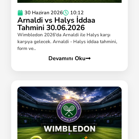
30 Haziran 2026
10:12
Arnaldi vs Halys İddaa
Tahmini 30.06.2026
Wimbledon 2026'da Arnaldi ile Halys karşı
karşıya gelecek. Arnaldi - Halys iddaa tahmini,
form ve..
Devamını Oku