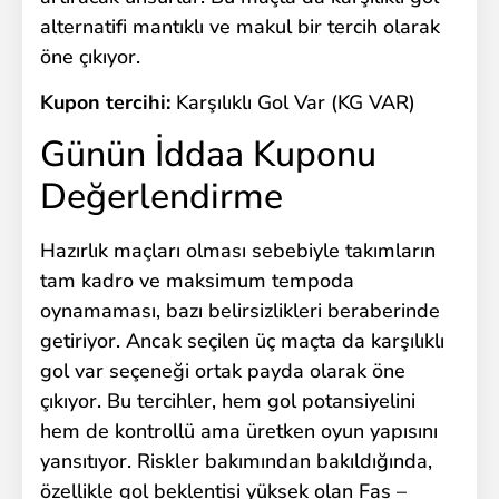
alternatifi mantıklı ve makul bir tercih olarak
öne çıkıyor.
Kupon tercihi:
Karşılıklı Gol Var (KG VAR)
Günün İddaa Kuponu
Değerlendirme
Hazırlık maçları olması sebebiyle takımların
tam kadro ve maksimum tempoda
oynamaması, bazı belirsizlikleri beraberinde
getiriyor. Ancak seçilen üç maçta da karşılıklı
gol var seçeneği ortak payda olarak öne
çıkıyor. Bu tercihler, hem gol potansiyelini
hem de kontrollü ama üretken oyun yapısını
yansıtıyor. Riskler bakımından bakıldığında,
özellikle gol beklentisi yüksek olan Fas –