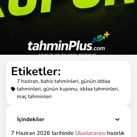
Etiketler:
7 haziran
,
bahis tahminleri
,
günün iddaa
tahminleri
,
günün kuponu
,
iddaa tahminleri
,
maç tahminleri
İçindekiler
7 Haziran 2026 tarihinde
Uluslararası
hazırlık