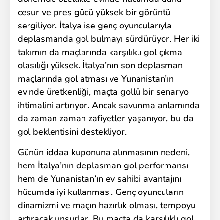
cesur ve pres gücü yüksek bir görüntü
sergiliyor. İtalya ise genç oyuncularıyla
deplasmanda gol bulmayı sürdürüyor. Her iki
takımın da maçlarında karşılıklı gol çıkma
olasılığı yüksek. İtalya’nın son deplasman
maçlarında gol atması ve Yunanistan’ın
evinde üretkenliği, maçta gollü bir senaryo
ihtimalini artırıyor. Ancak savunma anlamında
da zaman zaman zafiyetler yaşanıyor, bu da
gol beklentisini destekliyor.
Günün iddaa kuponuna alınmasının nedeni,
hem İtalya’nın deplasman gol performansı
hem de Yunanistan’ın ev sahibi avantajını
hücumda iyi kullanması. Genç oyuncuların
dinamizmi ve maçın hazırlık olması, tempoyu
artıracak unsurlar. Bu maçta da karşılıklı gol