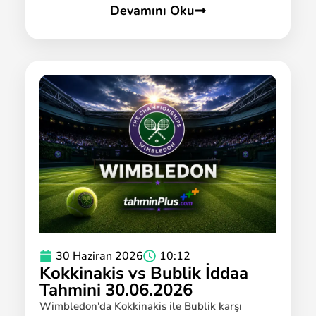
Devamını Oku
30 Haziran 2026
10:12
Kokkinakis vs Bublik İddaa
Tahmini 30.06.2026
Wimbledon'da Kokkinakis ile Bublik karşı