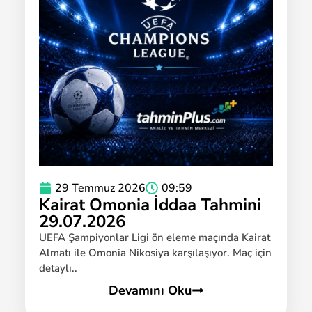
29 Temmuz 2026
09:59
Kairat Omonia İddaa Tahmini
29.07.2026
UEFA Şampiyonlar Ligi ön eleme maçında Kairat
Almatı ile Omonia Nikosiya karşılaşıyor. Maç için
detaylı..
Devamını Oku