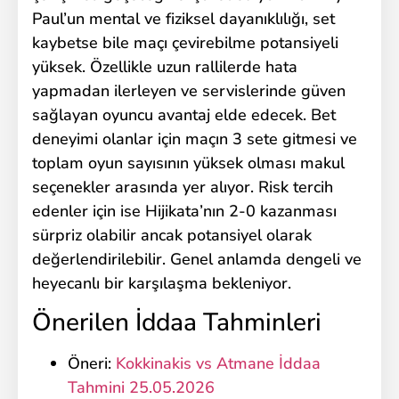
Paul’un mental ve fiziksel dayanıklılığı, set
kaybetse bile maçı çevirebilme potansiyeli
yüksek. Özellikle uzun rallilerde hata
yapmadan ilerleyen ve servislerinde güven
sağlayan oyuncu avantaj elde edecek. Bet
deneyimi olanlar için maçın 3 sete gitmesi ve
toplam oyun sayısının yüksek olması makul
seçenekler arasında yer alıyor. Risk tercih
edenler için ise Hijikata’nın 2-0 kazanması
sürpriz olabilir ancak potansiyel olarak
değerlendirilebilir. Genel anlamda dengeli ve
heyecanlı bir karşılaşma bekleniyor.
Önerilen İddaa Tahminleri
Öneri:
Kokkinakis vs Atmane İddaa
Tahmini 25.05.2026