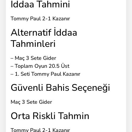
İddaa Tahmini
Tommy Paul 2-1 Kazanır
Alternatif İddaa
Tahminleri
– Maç 3 Sete Gider
– Toplam Oyun 20.5 Üst
– 1. Seti Tommy Paul Kazanır
Güvenli Bahis Seçeneği
Maç 3 Sete Gider
Orta Riskli Tahmin
Tommy Paul 2-1 Kazanır