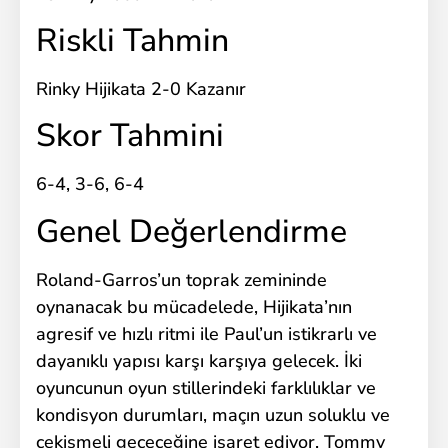
Riskli Tahmin
Rinky Hijikata 2-0 Kazanır
Skor Tahmini
6-4, 3-6, 6-4
Genel Değerlendirme
Roland-Garros’un toprak zemininde
oynanacak bu mücadelede, Hijikata’nın
agresif ve hızlı ritmi ile Paul’un istikrarlı ve
dayanıklı yapısı karşı karşıya gelecek. İki
oyuncunun oyun stillerindeki farklılıklar ve
kondisyon durumları, maçın uzun soluklu ve
çekişmeli geçeceğine işaret ediyor. Tommy