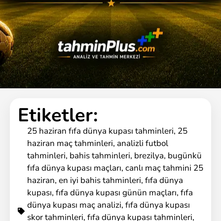
Etiketler:
25 haziran fıfa dünya kupası tahminleri
,
25
haziran maç tahminleri
,
analizli futbol
tahminleri
,
bahis tahminleri
,
brezilya
,
bugünkü
fıfa dünya kupası maçları
,
canlı maç tahmini 25
haziran
,
en iyi bahis tahminleri
,
fıfa dünya
kupası
,
fıfa dünya kupası günün maçları
,
fıfa
dünya kupası maç analizi
,
fıfa dünya kupası
skor tahminleri
,
fıfa dünya kupası tahminleri
,