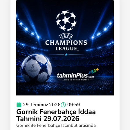
29 Temmuz 2026
09:59
Gornik Fenerbahçe İddaa
Tahmini 29.07.2026
Gornik ile Fenerbahçe İstanbul arasında