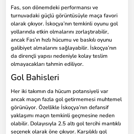
Fas, son dönemdeki performansı ve
turnuvadaki güçlü görüntüsüyle maça favori
olarak çıkıyor. İskoçya’nın temkinli oyunu gol
yollarında etkin olmalarını zorlaştırabilir,
ancak Fas’ın hızlı hücumu ve baskılı oyunu
galibiyet almalarını sağlayabilir. İskoçya’nın
da dirençli yapısı nedeniyle kolay teslim
olmayacakları tahmin ediliyor.
Gol Bahisleri
Her iki takımın da hücum potansiyeli var
ancak maçın fazla gol getirmemesi muhtemel
görünüyor. Özellikle İskoçya’nın defansif
yaklaşımı maçın temkinli geçmesine neden
olabilir. Dolayısıyla 2.5 altı gol tercihi mantıklı
seçenek olarak öne çıkıyor. Karşılıklı gol