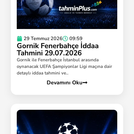
29 Temmuz 2026
09:59
Gornik Fenerbahçe İddaa
Tahmini 29.07.2026
Gornik ile Fenerbahçe İstanbul arasında
oynanacak UEFA Şampiyonlar Ligi maçına dair
detaylı iddaa tahmini ve..
Devamını Oku