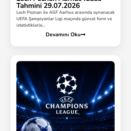
Tahmini 29.07.2026
Lech Poznan ile AGF Aarhus arasında oynanacak
UEFA Şampiyonlar Ligi maçında güncel form ve
istatistiklerle..
Devamını Oku