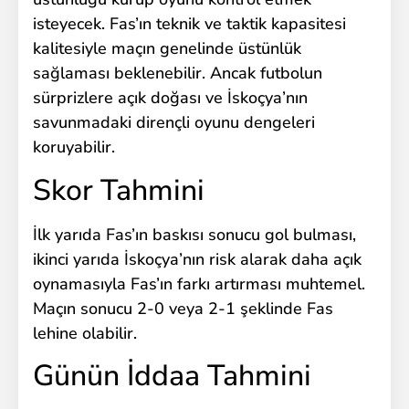
isteyecek. Fas’ın teknik ve taktik kapasitesi
kalitesiyle maçın genelinde üstünlük
sağlaması beklenebilir. Ancak futbolun
sürprizlere açık doğası ve İskoçya’nın
savunmadaki dirençli oyunu dengeleri
koruyabilir.
Skor Tahmini
İlk yarıda Fas’ın baskısı sonucu gol bulması,
ikinci yarıda İskoçya’nın risk alarak daha açık
oynamasıyla Fas’ın farkı artırması muhtemel.
Maçın sonucu 2-0 veya 2-1 şeklinde Fas
lehine olabilir.
Günün İddaa Tahmini