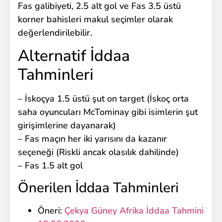
Fas galibiyeti, 2.5 alt gol ve Fas 3.5 üstü
korner bahisleri makul seçimler olarak
değerlendirilebilir.
Alternatif İddaa
Tahminleri
– İskoçya 1.5 üstü şut on target (İskoç orta
saha oyuncuları McTominay gibi isimlerin şut
girişimlerine dayanarak)
– Fas maçın her iki yarısını da kazanır
seçeneği (Riskli ancak olasılık dahilinde)
– Fas 1.5 alt gol
Önerilen İddaa Tahminleri
Öneri:
Çekya Güney Afrika İddaa Tahmini