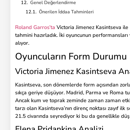
Genel Değerlendirme
Önerilen İddaa Tahminleri
Roland Garros’ta
Victoria Jimenez Kasintseva ile
tahmini hazırladık. İki oyuncunun performansları v
alıyor.
Oyuncuların Form Durumu
Victoria Jimenez Kasintseva Ana
Kasintseva, son dönemlerde form açısından zorlu b
sıkça geriye düşüyor. Madrid, Parma ve Roma tur
Ancak kum ve toprak zeminde zaman zaman etkili
tarzı olan Kasintseva’nın direnç noktası zayıf i
21.5 civarında seyrediyor ki bu da genellikle dü
Elena Pridankina Analizi