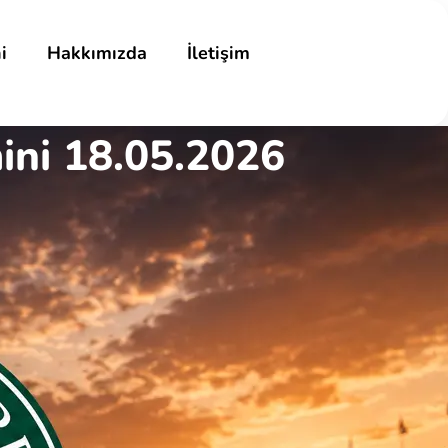
i
Hakkımızda
İletişim
ini 18.05.2026