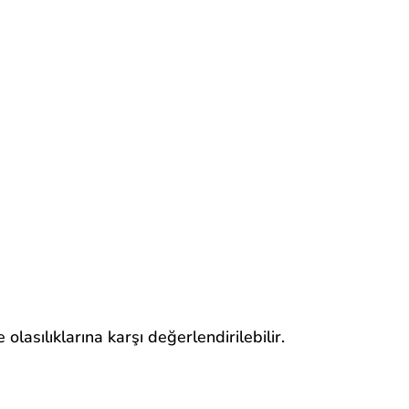
asılıklarına karşı değerlendirilebilir.