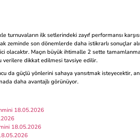
le turnuvaların ilk setlerindeki zayıf performansı karşıs
prak zeminde son dönemlerde daha istikrarlı sonuçlar al
yici olacaktır. Maçın büyük ihtimalle 2 sette tamamlanma
 verilere dikkat edilmesi tavsiye edilir.
cu da güçlü yönlerini sahaya yansıtmak isteyecektir, an
şmada daha avantajlı görünüyor.
hmini 18.05.2026
5.2026
mini 18.05.2026
 18.05.2026