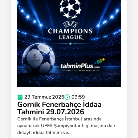
29 Temmuz 2026
09:59
Gornik Fenerbahçe İddaa
Tahmini 29.07.2026
Gornik ile Fenerbahçe İstanbul arasında
oynanacak UEFA Şampiyonlar Ligi maçına dair
detaylı iddaa tahmini ve..