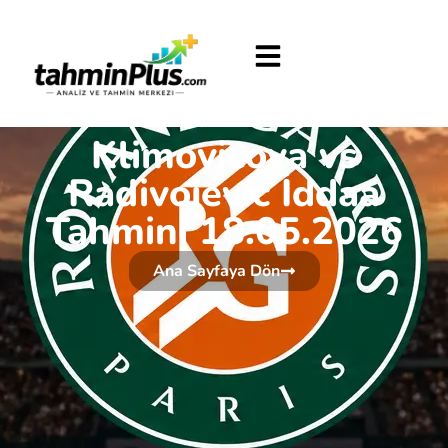
Klimovicova vs
Radivojevic İddaa
Tahmini 18.05.2026
Ana Sayfaya Dön