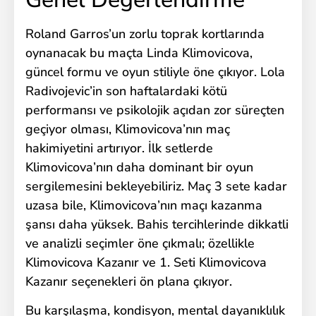
Roland Garros’un zorlu toprak kortlarında
oynanacak bu maçta Linda Klimovicova,
güncel formu ve oyun stiliyle öne çıkıyor. Lola
Radivojevic’in son haftalardaki kötü
performansı ve psikolojik açıdan zor süreçten
geçiyor olması, Klimovicova’nın maç
hakimiyetini artırıyor. İlk setlerde
Klimovicova’nın daha dominant bir oyun
sergilemesini bekleyebiliriz. Maç 3 sete kadar
uzasa bile, Klimovicova’nın maçı kazanma
şansı daha yüksek. Bahis tercihlerinde dikkatli
ve analizli seçimler öne çıkmalı; özellikle
Klimovicova Kazanır ve 1. Seti Klimovicova
Kazanır seçenekleri ön plana çıkıyor.
Bu karşılaşma, kondisyon, mental dayanıklılık