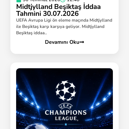
Midtjylland Beşiktaş İddaa
Tahmini 30.07.2026
UEFA Avrupa Ligi ön eleme maçında Midtjylland
ile Beşiktaş karşı karşıya geliyor. Midtjylland
Beşiktaş iddaa..
Devamını Oku