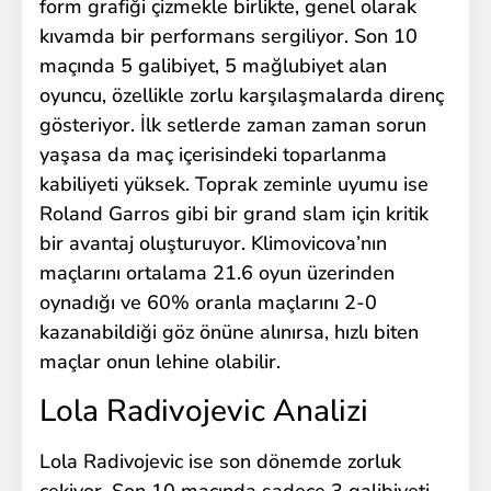
form grafiği çizmekle birlikte, genel olarak
kıvamda bir performans sergiliyor. Son 10
maçında 5 galibiyet, 5 mağlubiyet alan
oyuncu, özellikle zorlu karşılaşmalarda direnç
gösteriyor. İlk setlerde zaman zaman sorun
yaşasa da maç içerisindeki toparlanma
kabiliyeti yüksek. Toprak zeminle uyumu ise
Roland Garros gibi bir grand slam için kritik
bir avantaj oluşturuyor. Klimovicova’nın
maçlarını ortalama 21.6 oyun üzerinden
oynadığı ve 60% oranla maçlarını 2-0
kazanabildiği göz önüne alınırsa, hızlı biten
maçlar onun lehine olabilir.
Lola Radivojevic Analizi
Lola Radivojevic ise son dönemde zorluk
çekiyor. Son 10 maçında sadece 3 galibiyeti