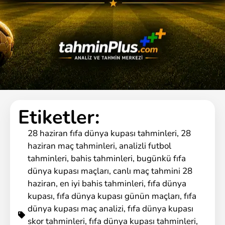
Etiketler:
28 haziran fıfa dünya kupası tahminleri
,
28
haziran maç tahminleri
,
analizli futbol
tahminleri
,
bahis tahminleri
,
bugünkü fıfa
dünya kupası maçları
,
canlı maç tahmini 28
haziran
,
en iyi bahis tahminleri
,
fıfa dünya
kupası
,
fıfa dünya kupası günün maçları
,
fıfa
dünya kupası maç analizi
,
fıfa dünya kupası
skor tahminleri
,
fıfa dünya kupası tahminleri
,