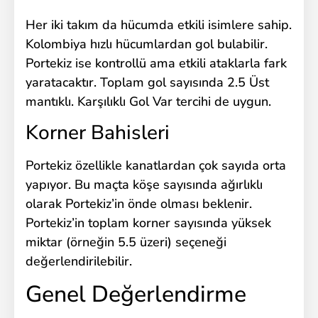
Her iki takım da hücumda etkili isimlere sahip.
Kolombiya hızlı hücumlardan gol bulabilir.
Portekiz ise kontrollü ama etkili ataklarla fark
yaratacaktır. Toplam gol sayısında 2.5 Üst
mantıklı. Karşılıklı Gol Var tercihi de uygun.
Korner Bahisleri
Portekiz özellikle kanatlardan çok sayıda orta
yapıyor. Bu maçta köşe sayısında ağırlıklı
olarak Portekiz’in önde olması beklenir.
Portekiz’in toplam korner sayısında yüksek
miktar (örneğin 5.5 üzeri) seçeneği
değerlendirilebilir.
Genel Değerlendirme