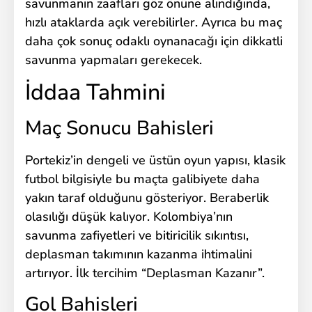
savunmanın zaafları göz önüne alındığında,
hızlı ataklarda açık verebilirler. Ayrıca bu maç
daha çok sonuç odaklı oynanacağı için dikkatli
savunma yapmaları gerekecek.
İddaa Tahmini
Maç Sonucu Bahisleri
Portekiz’in dengeli ve üstün oyun yapısı, klasik
futbol bilgisiyle bu maçta galibiyete daha
yakın taraf olduğunu gösteriyor. Beraberlik
olasılığı düşük kalıyor. Kolombiya’nın
savunma zafiyetleri ve bitiricilik sıkıntısı,
deplasman takımının kazanma ihtimalini
artırıyor. İlk tercihim “Deplasman Kazanır”.
Gol Bahisleri