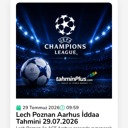
29 Temmuz 2026
09:59
Lech Poznan Aarhus İddaa
Tahmini 29.07.2026