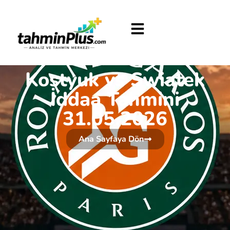
Kostyuk vs Swiatek
İddaa Tahmini
31.05.2026
Ana Sayfaya Dön