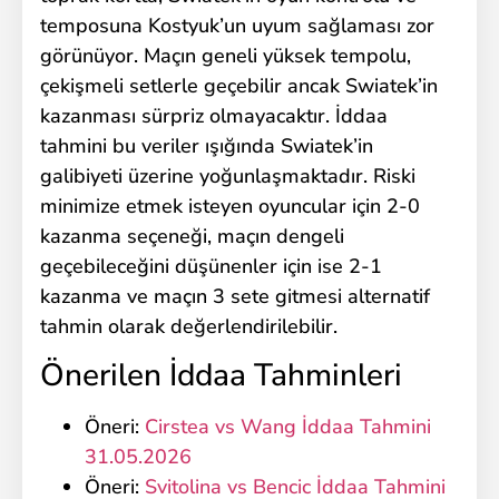
temposuna Kostyuk’un uyum sağlaması zor
görünüyor. Maçın geneli yüksek tempolu,
çekişmeli setlerle geçebilir ancak Swiatek’in
kazanması sürpriz olmayacaktır. İddaa
tahmini bu veriler ışığında Swiatek’in
galibiyeti üzerine yoğunlaşmaktadır. Riski
minimize etmek isteyen oyuncular için 2-0
kazanma seçeneği, maçın dengeli
geçebileceğini düşünenler için ise 2-1
kazanma ve maçın 3 sete gitmesi alternatif
tahmin olarak değerlendirilebilir.
Önerilen İddaa Tahminleri
Öneri:
Cirstea vs Wang İddaa Tahmini
31.05.2026
Öneri:
Svitolina vs Bencic İddaa Tahmini