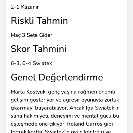
2-1 Kazanır
Riskli Tahmin
Maç 3 Sete Gider
Skor Tahmini
6-3, 6-4 Swiatek
Genel Değerlendirme
Marta Kostyuk, genç yaşına rağmen önemli
gelişim gösteriyor ve agresif oyunuyla zorluk
çıkarmayı başarabiliyor. Ancak Iga Swiatek’in
saha hakimiyeti, deneyimi ve mental gücü bu
eşleşmede öne çıkıyor. Roland Garros gibi
toprak kortta, Swiatek’in oyun kontrolü ve