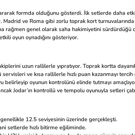
ararak formda olduğunu gösterdi. İlk setlerde daha etki
yor. Madrid ve Roma gibi zorlu toprak kort turnuvaları
a rağmen genel olarak saha hakimiyetini sürdürdüğü dik
tkili oyun oynadığını gösteriyor.
iplerini uzun rallilerle yıpratıyor. Toprak kortta dayanıkl
ü servisleri ve kısa rallilerle hızlı puan kazanmayı terc
oyu belirleyip oyunun kontrolünü elinde tutmayı amaçlıyo
 ancak Jodar’ın kontrollü ve tempolu oyunuyla setleri ç
genellikle 12.5 seviyesinin üzerinde gerçekleşti.
ni setlerde hızlı bitirme eğiliminde.