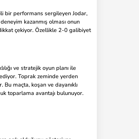
li bir performans sergileyen Jodar,
nda deneyim kazanmış olması onun
kat çekiyor. Özellikle 2-0 galibiyet
ılığı ve stratejik oyun planı ile
ih ediyor. Toprak zeminde yerden
r. Bu maçta, koşan ve dayanıklı
abuk toparlama avantajı bulunuyor.