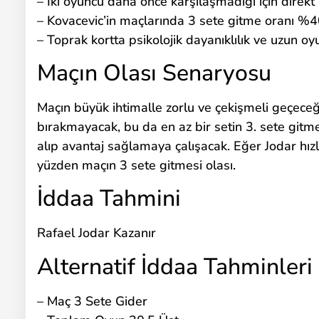
– İki oyuncu daha önce karşılaşmadığı için direk
– Kovacevic’in maçlarında 3 sete gitme oranı %40
– Toprak kortta psikolojik dayanıklılık ve uzun o
Maçın Olası Senaryosu
Maçın büyük ihtimalle zorlu ve çekişmeli geçeceğ
bırakmayacak, bu da en az bir setin 3. sete gitme
alıp avantaj sağlamaya çalışacak. Eğer Jodar hızlı
yüzden maçın 3 sete gitmesi olası.
İddaa Tahmini
Rafael Jodar Kazanır
Alternatif İddaa Tahminleri
– Maç 3 Sete Gider