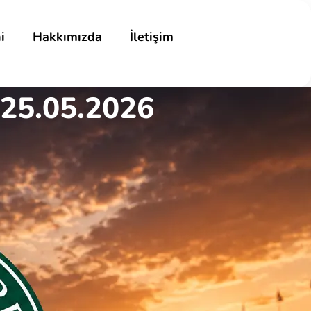
i
Hakkımızda
İletişim
 25.05.2026