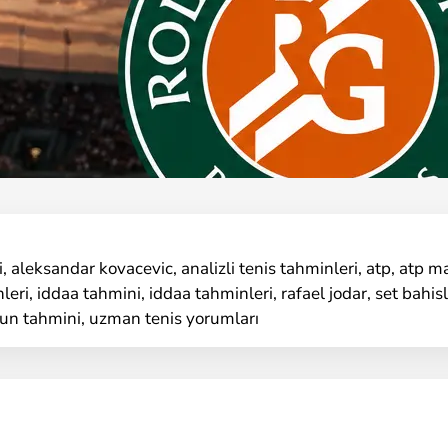
i
,
aleksandar kovacevic
,
analizli tenis tahminleri
,
atp
,
atp ma
leri
,
iddaa tahmini
,
iddaa tahminleri
,
rafael jodar
,
set bahisl
un tahmini
,
uzman tenis yorumları