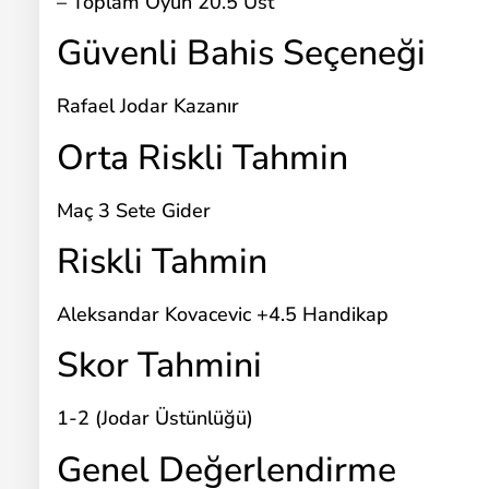
– Toplam Oyun 20.5 Üst
Güvenli Bahis Seçeneği
Rafael Jodar Kazanır
Orta Riskli Tahmin
Maç 3 Sete Gider
Riskli Tahmin
Aleksandar Kovacevic +4.5 Handikap
Skor Tahmini
1-2 (Jodar Üstünlüğü)
Genel Değerlendirme