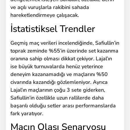
ve açılı vuruşlarla rakibini sahada
hareketlendirmeye çalışacak.
İstatistiksel Trendler
Geçmiş maç verileri incelendiğinde, Safiullin’in
toprak zeminde %55’in üzerinde set kazanma
oranına sahip olması dikkat çekiyor. Lajal’ın
ise büyük turnuvalarda henüz yeterince
deneyim kazanamadığı ve maçlarını %50
civarında kazandığı gözlemleniyor. Ayrıca
Lajal’ın maçlarının çoğu 3 sete giderken,
Safiullin’in özellikle uzun rallilerde daha
başarılı olduğu setler arası performanslarda
fark yaratıyor.
Maçın Olası Senaryosu