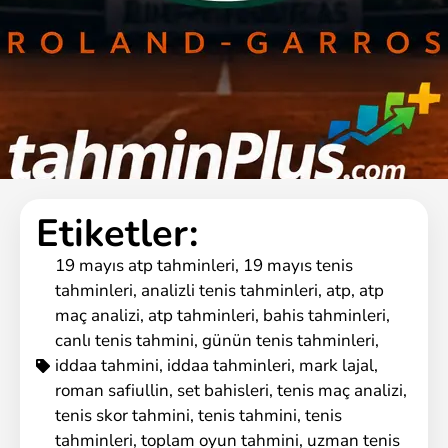
Etiketler:
19 mayıs atp tahminleri
,
19 mayıs tenis
tahminleri
,
analizli tenis tahminleri
,
atp
,
atp
maç analizi
,
atp tahminleri
,
bahis tahminleri
,
canlı tenis tahmini
,
günün tenis tahminleri
,
iddaa tahmini
,
iddaa tahminleri
,
mark lajal
,
roman safiullin
,
set bahisleri
,
tenis maç analizi
,
tenis skor tahmini
,
tenis tahmini
,
tenis
tahminleri
,
toplam oyun tahmini
,
uzman tenis