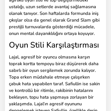
ustalığı, uzun setlerde avantaj sağlamasına
olanak tanıyor. Son haftalarda formunda iniş
çıkışlar olsa da genel olarak Grand Slam gibi
prestijli turnuvalarda gösterdiği mücadele,
onun mental dayanıklılığını ortaya koyuyor.
Oyun Stili Karşılaştırması
Lajal, agresif bir oyuncu olmasına karşın
toprak kortta tempoyu biraz düşürerek daha
sabırlı bir oyun sergilemek zorunda kalıyor.
Topa erken müdahale etmeye çalışırken
çabuk hata yapabilen taraf. Safiullin ise sakin
ve kontrollü bir ritimle, rakibinin hatalarını
bekleyen, topu hata yapmaya zorlayan bir
yaklaşımda. Lajal’ın agresif oyununu
dengelemek isteyen Safiullin, özellikle derin