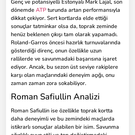
Genç ve potansiyelli Estonyalı Mark Lajal, son
dönemde
ATP
turunda artan performansıyla
dikkat çekiyor. Sert kortlarda elde ettiği
sonuçlar tatminkar olsa da, toprak zeminde
henüz beklenen çıkışı tam olarak yapamadı.
Roland-Garros öncesi hazırlık turnuvalarında
gösterdiği direnç, onun özellikle uzun
rallilerde ve savunmadaki başarısına işaret
ediyor. Ancak, bu sezon üst seviye rakiplere
karşı olan maçlarındaki deneyim açığı, onu
zaman zaman zora sokabiliyor.
Roman Safiullin Analizi
Roman Safiullin ise özellikle toprak kortta
daha deneyimli ve bu zemindeki maçlarda
istikrarlı sonuçlar alabilen bir isim. Savunma
ağırlıklı oyun stili ve top değiştirmedeki