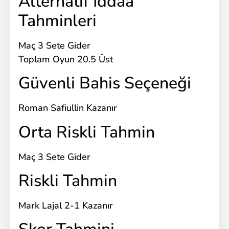
Alternatif İddaa
Tahminleri
Maç 3 Sete Gider
Toplam Oyun 20.5 Üst
Güvenli Bahis Seçeneği
Roman Safiullin Kazanır
Orta Riskli Tahmin
Maç 3 Sete Gider
Riskli Tahmin
Mark Lajal 2-1 Kazanır