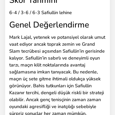
Skor Tahmini
6-4 / 3-6 / 6-3 Safiullin lehine
Genel Değerlendirme
Mark Lajal, yetenek ve potansiyel olarak umut
vaat ediyor ancak toprak zemin ve Grand
Slam tecrübesi açısından Safiullin’in gerisinde
kalıyor. Safiullin’in sabırlı ve deneyimli oyun
tarzı, maçın kilit noktalarında avantaj
sağlamasına imkan tanıyacak. Bu nedenle,
maçın üç sete gitme ihtimali oldukça yüksek
görünüyor. Bahis tutkunları için Safiullin
Kazanır tercihi, dengeli düşük riskli bir strateji
olabilir. Ancak genç tenisçinin zaman zaman
oyundaki agresifliği ve inatçılığı sebebiyle
sürpriz sonuçlar her zaman mümkün.