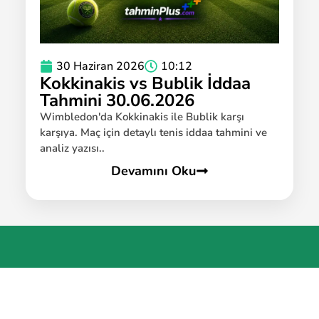
30 Haziran 2026
10:12
Kokkinakis vs Bublik İddaa
Tahmini 30.06.2026
Wimbledon'da Kokkinakis ile Bublik karşı
karşıya. Maç için detaylı tenis iddaa tahmini ve
analiz yazısı..
Devamını Oku
Hızlı
Hızlı
Hızlı
Linkler
Linkler
Linkler
İstatistik
Ana Sayfa
Basketbol
Gizlilik