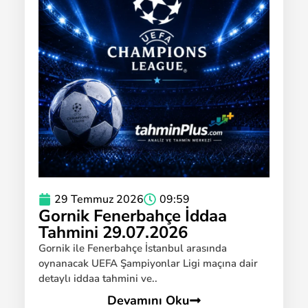
29 Temmuz 2026
09:59
Gornik Fenerbahçe İddaa
Tahmini 29.07.2026
Gornik ile Fenerbahçe İstanbul arasında
oynanacak UEFA Şampiyonlar Ligi maçına dair
detaylı iddaa tahmini ve..
Devamını Oku