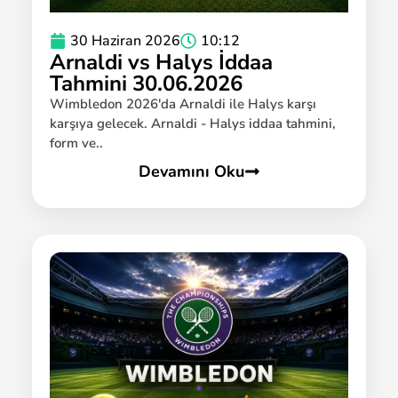
30 Haziran 2026
10:12
Arnaldi vs Halys İddaa
Tahmini 30.06.2026
Wimbledon 2026'da Arnaldi ile Halys karşı
karşıya gelecek. Arnaldi - Halys iddaa tahmini,
form ve..
Devamını Oku