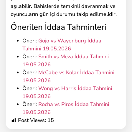
aşılabilir. Bahislerde temkinli davranmak ve
oyuncuların gün içi durumu takip edilmelidir.
Önerilen İddaa Tahminleri
Öneri:
Gojo vs Wayenburg İddaa
Tahmini 19.05.2026
Öneri:
Smith vs Meza İddaa Tahmini
19.05.2026
Öneri:
McCabe vs Kolar İddaa Tahmini
19.05.2026
Öneri:
Wong vs Harris İddaa Tahmini
19.05.2026
Öneri:
Rocha vs Piros İddaa Tahmini
19.05.2026
Post Views:
15