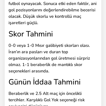
futbol oynayacak. Sonuca etki eden faktör, ani
gol pozisyonlarını değerlendirebilme becerisi
olacak. Düşük skorlu ve kontrollü maç
işaretleri güçlü.
Skor Tahmini
0-0 veya 1-0 Mısır galibiyeti skorları olası.
İran’ın ara pasları ve duran top
organizasyonlarından gol üretmesi sürpriz
olmaz. 1-1 beraberlik de mantıklı skor
seçenekleri arasında.
Günün İddaa Tahmini
Beraberlik ve 2.5 Alt maç için öncelikli
tercihler. Karşılıklı Gol Yok seçeneği risk