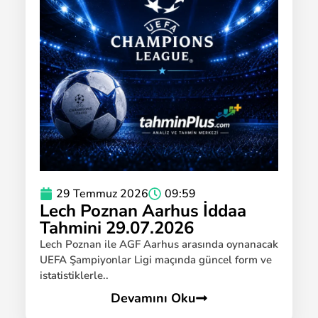
29 Temmuz 2026
09:59
Lech Poznan Aarhus İddaa
Tahmini 29.07.2026
Lech Poznan ile AGF Aarhus arasında oynanacak
UEFA Şampiyonlar Ligi maçında güncel form ve
istatistiklerle..
Devamını Oku