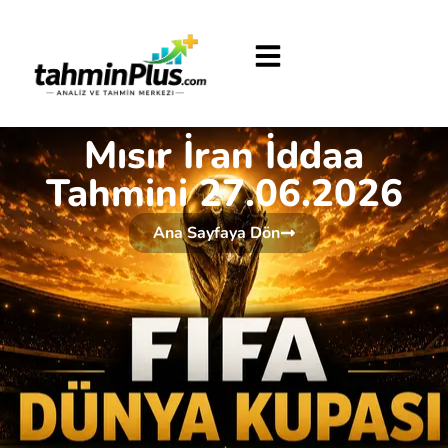
Mısır İran İddaa
Tahmini 27.06.2026
Ana Sayfaya Dön