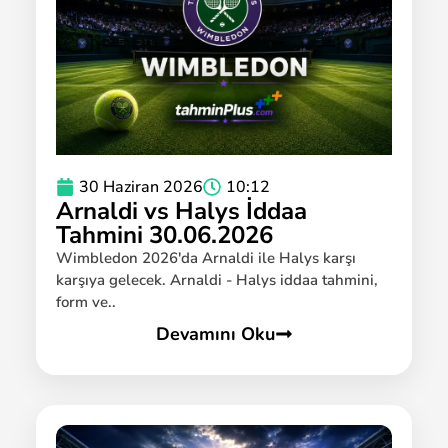
30 Haziran 2026
10:12
Arnaldi vs Halys İddaa
Tahmini 30.06.2026
Wimbledon 2026'da Arnaldi ile Halys karşı
karşıya gelecek. Arnaldi - Halys iddaa tahmini,
form ve..
Devamını Oku