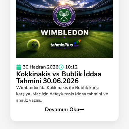
30 Haziran 2026
10:12
Kokkinakis vs Bublik İddaa
Tahmini 30.06.2026
Wimbledon'da Kokkinakis ile Bublik karşı
karşıya. Maç için detaylı tenis iddaa tahmini ve
analiz yazısı..
Devamını Oku