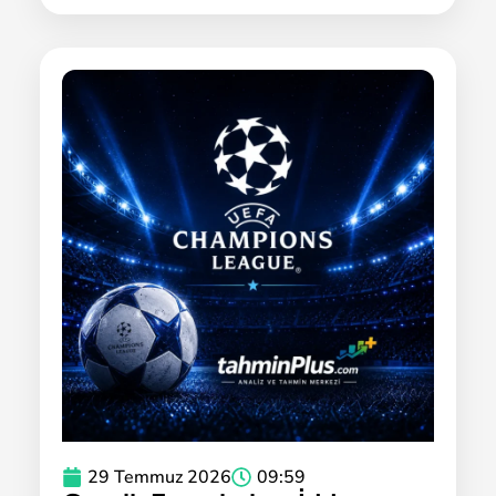
29 Temmuz 2026
09:59