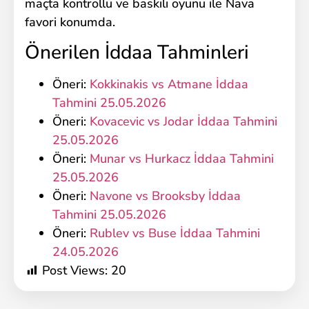
maçta kontrollü ve baskılı oyunu ile Nava
favori konumda.
Önerilen İddaa Tahminleri
Öneri:
Kokkinakis vs Atmane İddaa
Tahmini 25.05.2026
Öneri:
Kovacevic vs Jodar İddaa Tahmini
25.05.2026
Öneri:
Munar vs Hurkacz İddaa Tahmini
25.05.2026
Öneri:
Navone vs Brooksby İddaa
Tahmini 25.05.2026
Öneri:
Rublev vs Buse İddaa Tahmini
24.05.2026
Post Views:
20