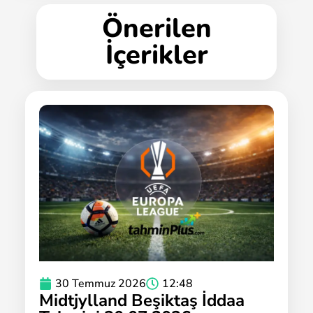
Önerilen
İçerikler
30 Temmuz 2026
12:48
Midtjylland Beşiktaş İddaa