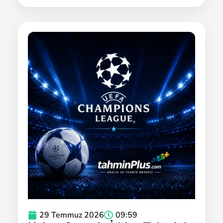
29 Temmuz 2026
09:59