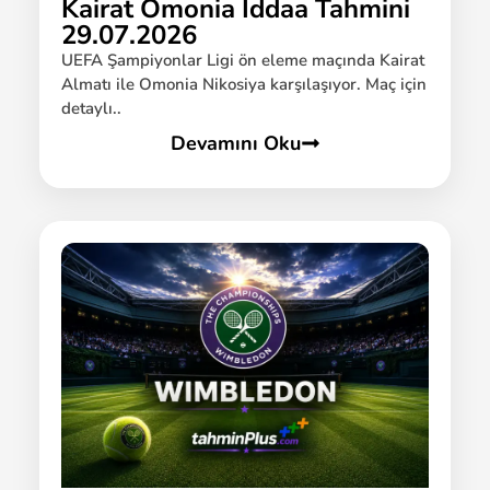
Kairat Omonia İddaa Tahmini
29.07.2026
UEFA Şampiyonlar Ligi ön eleme maçında Kairat
Almatı ile Omonia Nikosiya karşılaşıyor. Maç için
detaylı..
Devamını Oku