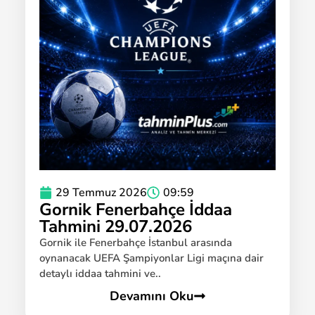
29 Temmuz 2026
09:59
Gornik Fenerbahçe İddaa
Tahmini 29.07.2026
Gornik ile Fenerbahçe İstanbul arasında
oynanacak UEFA Şampiyonlar Ligi maçına dair
detaylı iddaa tahmini ve..
Devamını Oku