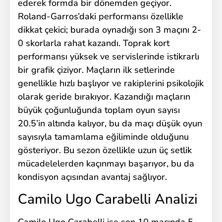
ederek formda bir dönemden geçiyor.
Roland-Garros’daki performansı özellikle
dikkat çekici; burada oynadığı son 3 maçını 2-
0 skorlarla rahat kazandı. Toprak kort
performansı yüksek ve servislerinde istikrarlı
bir grafik çiziyor. Maçların ilk setlerinde
genellikle hızlı başlıyor ve rakiplerini psikolojik
olarak geride bırakıyor. Kazandığı maçların
büyük çoğunluğunda toplam oyun sayısı
20.5’in altında kalıyor, bu da maçı düşük oyun
sayısıyla tamamlama eğiliminde olduğunu
gösteriyor. Bu sezon özellikle uzun üç setlik
mücadelelerden kaçınmayı başarıyor, bu da
kondisyon açısından avantaj sağlıyor.
Camilo Ugo Carabelli Analizi
Camilo Ugo Carabelli ise son 10 maçında 5