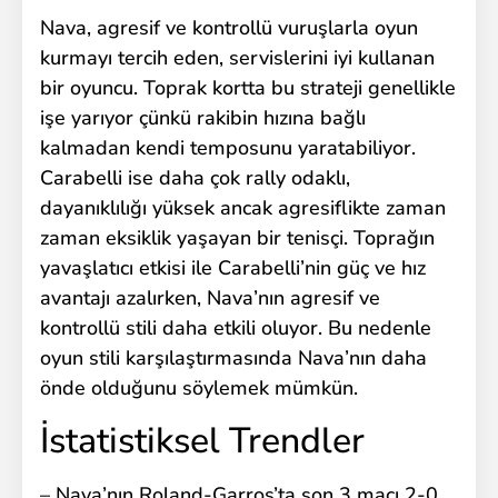
Nava, agresif ve kontrollü vuruşlarla oyun
kurmayı tercih eden, servislerini iyi kullanan
bir oyuncu. Toprak kortta bu strateji genellikle
işe yarıyor çünkü rakibin hızına bağlı
kalmadan kendi temposunu yaratabiliyor.
Carabelli ise daha çok rally odaklı,
dayanıklılığı yüksek ancak agresiflikte zaman
zaman eksiklik yaşayan bir tenisçi. Toprağın
yavaşlatıcı etkisi ile Carabelli’nin güç ve hız
avantajı azalırken, Nava’nın agresif ve
kontrollü stili daha etkili oluyor. Bu nedenle
oyun stili karşılaştırmasında Nava’nın daha
önde olduğunu söylemek mümkün.
İstatistiksel Trendler
– Nava’nın Roland-Garros’ta son 3 maçı 2-0