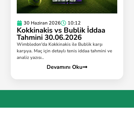
30 Haziran 2026
10:12
Kokkinakis vs Bublik İddaa
Tahmini 30.06.2026
Wimbledon'da Kokkinakis ile Bublik karşı
karşıya. Maç için detaylı tenis iddaa tahmini ve
analiz yazısı..
Devamını Oku
Hızlı
Hızlı
Hızlı
Linkler
Linkler
Linkler
İstatistik
Ana Sayfa
Basketbol
Gizlilik
odaklı