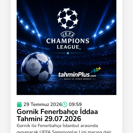
29 Temmuz 2026
09:59
Gornik Fenerbahçe İddaa
Tahmini 29.07.2026
Gornik ile Fenerbahçe İstanbul arasında
oynanacak UEFA Şampiyonlar Ligi maçına dair