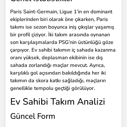
Paris Saint-Germain, Ligue 1’in en dominant
ekiplerinden biri olarak öne çıkarken, Paris
takımı ise sezon boyunca iniş çıkışlar yaşamış
bir profil çiziyor. İki takım arasında oynanan
son karşılaşmalarda PSG’nin üstünlüğü göze
çarpıyor. Ev sahibi takımın iç sahada kazanma
oranı yüksek, deplasman ekibinin ise dış
sahada zorlandığı maçlar mevcut. Ayrıca,
karşılıklı gol açısından bakıldığında her iki
takımın da skora katkı sağladığı, maçların
genellikle tempolu geçtiği görülüyor.
Ev Sahibi Takım Analizi
Güncel Form