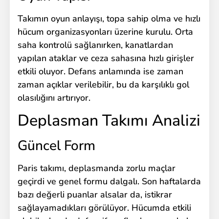
Takımın oyun anlayışı, topa sahip olma ve hızlı
hücum organizasyonları üzerine kurulu. Orta
saha kontrolü sağlanırken, kanatlardan
yapılan ataklar ve ceza sahasına hızlı girişler
etkili oluyor. Defans anlamında ise zaman
zaman açıklar verilebilir, bu da karşılıklı gol
olasılığını artırıyor.
Deplasman Takımı Analizi
Güncel Form
Paris takımı, deplasmanda zorlu maçlar
geçirdi ve genel formu dalgalı. Son haftalarda
bazı değerli puanlar alsalar da, istikrar
sağlayamadıkları görülüyor. Hücumda etkili