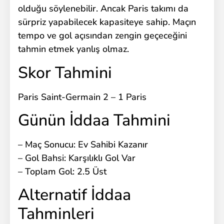
olduğu söylenebilir. Ancak Paris takımı da
sürpriz yapabilecek kapasiteye sahip. Maçın
tempo ve gol açısından zengin geçeceğini
tahmin etmek yanlış olmaz.
Skor Tahmini
Paris Saint-Germain 2 – 1 Paris
Günün İddaa Tahmini
– Maç Sonucu: Ev Sahibi Kazanır
– Gol Bahsi: Karşılıklı Gol Var
– Toplam Gol: 2.5 Üst
Alternatif İddaa
Tahminleri