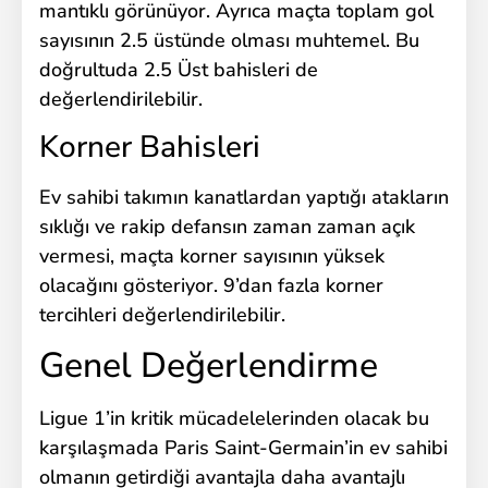
mantıklı görünüyor. Ayrıca maçta toplam gol
sayısının 2.5 üstünde olması muhtemel. Bu
doğrultuda 2.5 Üst bahisleri de
değerlendirilebilir.
Korner Bahisleri
Ev sahibi takımın kanatlardan yaptığı atakların
sıklığı ve rakip defansın zaman zaman açık
vermesi, maçta korner sayısının yüksek
olacağını gösteriyor. 9’dan fazla korner
tercihleri değerlendirilebilir.
Genel Değerlendirme
Ligue 1’in kritik mücadelelerinden olacak bu
karşılaşmada Paris Saint-Germain’in ev sahibi
olmanın getirdiği avantajla daha avantajlı