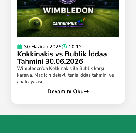
30 Haziran 2026
10:12
Kokkinakis vs Bublik İddaa
Tahmini 30.06.2026
Wimbledon'da Kokkinakis ile Bublik karşı
karşıya. Maç için detaylı tenis iddaa tahmini ve
analiz yazısı..
Devamını Oku