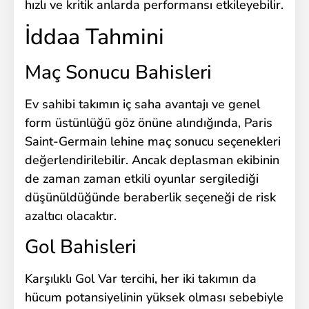
hızlı ve kritik anlarda performansı etkileyebilir.
İddaa Tahmini
Maç Sonucu Bahisleri
Ev sahibi takımın iç saha avantajı ve genel
form üstünlüğü göz önüne alındığında, Paris
Saint-Germain lehine maç sonucu seçenekleri
değerlendirilebilir. Ancak deplasman ekibinin
de zaman zaman etkili oyunlar sergilediği
düşünüldüğünde beraberlik seçeneği de risk
azaltıcı olacaktır.
Gol Bahisleri
Karşılıklı Gol Var tercihi, her iki takımın da
hücum potansiyelinin yüksek olması sebebiyle