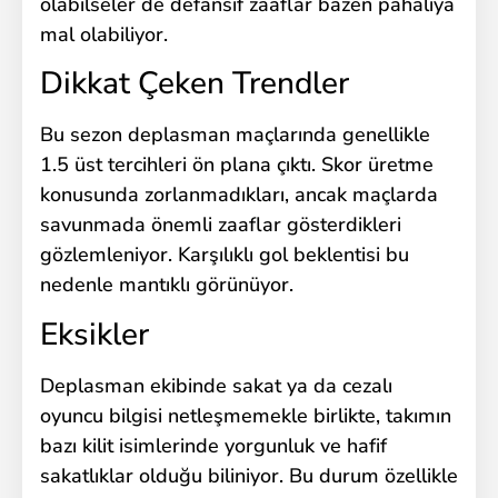
olabilseler de defansif zaaflar bazen pahalıya
mal olabiliyor.
Dikkat Çeken Trendler
Bu sezon deplasman maçlarında genellikle
1.5 üst tercihleri ön plana çıktı. Skor üretme
konusunda zorlanmadıkları, ancak maçlarda
savunmada önemli zaaflar gösterdikleri
gözlemleniyor. Karşılıklı gol beklentisi bu
nedenle mantıklı görünüyor.
Eksikler
Deplasman ekibinde sakat ya da cezalı
oyuncu bilgisi netleşmemekle birlikte, takımın
bazı kilit isimlerinde yorgunluk ve hafif
sakatlıklar olduğu biliniyor. Bu durum özellikle