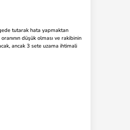
engede tutarak hata yapmaktan
 oranının düşük olması ve rakibinin
acak, ancak 3 sete uzama ihtimali