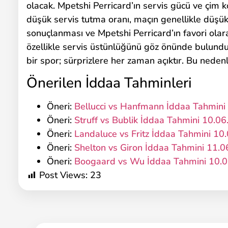
olacak. Mpetshi Perricard’ın servis gücü ve çim ko
düşük servis tutma oranı, maçın genellikle düşü
sonuçlanması ve Mpetshi Perricard’ın favori ola
özellikle servis üstünlüğünü göz önünde bulundur
bir spor; sürprizlere her zaman açıktır. Bu neden
Önerilen İddaa Tahminleri
Öneri:
Bellucci vs Hanfmann İddaa Tahmini
Öneri:
Struff vs Bublik İddaa Tahmini 10.0
Öneri:
Landaluce vs Fritz İddaa Tahmini 10
Öneri:
Shelton vs Giron İddaa Tahmini 11.
Öneri:
Boogaard vs Wu İddaa Tahmini 10.
Post Views:
23