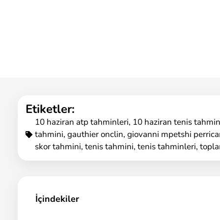
Etiketler:
10 haziran atp tahminleri
,
10 haziran tenis tahmin
tahmini
,
gauthier onclin
,
giovanni mpetshi perrica
skor tahmini
,
tenis tahmini
,
tenis tahminleri
,
topl
İçindekiler