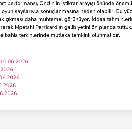
rt performansı, Onclin’in istikrar arayışı önünde önemli b
k oyun sayılarıyla sonuçlanmasına neden olabilir. Bu y
rak çıkması daha muhtemel görünüyor. İddaa tahminlerim
arak Mpetshi Perricard’ın galibiyetini ön planda tuttuk
le bahis tercihlerinde mutlaka temkinli olunmalıdır.
 10.06.2026
6.2026
.06.2026
06.2026
06.2026