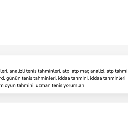
leri
,
analizli tenis tahminleri
,
atp
,
atp maç analizi
,
atp tahmi
rd
,
günün tenis tahminleri
,
iddaa tahmini
,
iddaa tahminleri
,
am oyun tahmini
,
uzman tenis yorumları