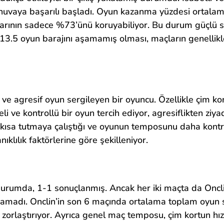
urnuvaya başarılı başladı. Oyun kazanma yüzdesi ortala
nlarının sadece %73’ünü koruyabiliyor. Bu durum güçlü s
 13.5 oyun barajını aşamamış olması, maçların genellikl
e agresif oyun sergileyen bir oyuncu. Özellikle çim kort
ngeli ve kontrollü bir oyun tercih ediyor, agresiflikten 
 kısa tutmaya çalıştığı ve oyunun temposunu daha kontrol
ıklılık faktörlerine göre şekilleniyor.
 durumda, 1-1 sonuçlanmış. Ancak her iki maçta da Oncl
uramadı. Onclin’in son 6 maçında ortalama toplam oyun s
ı zorlaştırıyor. Ayrıca genel maç temposu, çim kortun hı