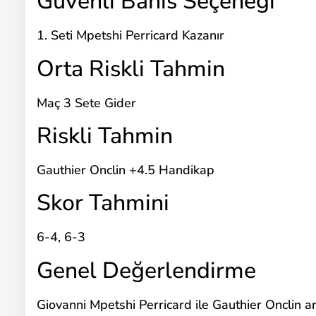
Güvenli Bahis Seçeneği
1. Seti Mpetshi Perricard Kazanır
Orta Riskli Tahmin
Maç 3 Sete Gider
Riskli Tahmin
Gauthier Onclin +4.5 Handikap
Skor Tahmini
6-4, 6-3
Genel Değerlendirme
Giovanni Mpetshi Perricard ile Gauthier Onclin a