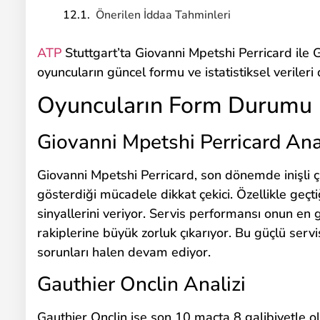
Önerilen İddaa Tahminleri
ATP
Stuttgart’ta Giovanni Mpetshi Perricard ile G
oyuncuların güncel formu ve istatistiksel verileri
Oyuncuların Form Durumu
Giovanni Mpetshi Perricard Ana
Giovanni Mpetshi Perricard, son dönemde inişli çı
gösterdiği mücadele dikkat çekici. Özellikle geç
sinyallerini veriyor. Servis performansı onun en
rakiplerine büyük zorluk çıkarıyor. Bu güçlü servi
sorunları halen devam ediyor.
Gauthier Onclin Analizi
Gauthier Onclin ise son 10 maçta 8 galibiyetle ol