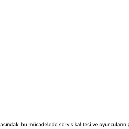
rasındaki bu mücadelede servis kalitesi ve oyuncuların 