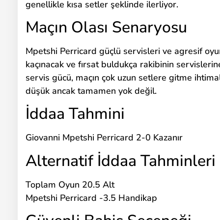
genellikle kısa setler şeklinde ilerliyor.
Maçın Olası Senaryosu
Mpetshi Perricard güçlü servisleri ve agresif oy
kaçınacak ve fırsat buldukça rakibinin servisleri
servis gücü, maçın çok uzun setlere gitme ihtim
düşük ancak tamamen yok değil.
İddaa Tahmini
Giovanni Mpetshi Perricard 2-0 Kazanır
Alternatif İddaa Tahminleri
Toplam Oyun 20.5 Alt
Mpetshi Perricard -3.5 Handikap