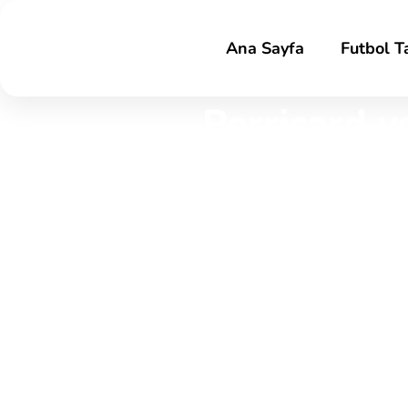
Ana Sayfa
Futbol T
Perricard v