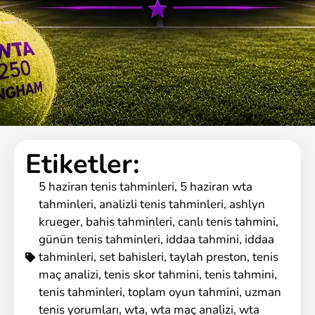
Etiketler:
5 haziran tenis tahminleri
,
5 haziran wta
tahminleri
,
analizli tenis tahminleri
,
ashlyn
krueger
,
bahis tahminleri
,
canlı tenis tahmini
,
günün tenis tahminleri
,
iddaa tahmini
,
iddaa
tahminleri
,
set bahisleri
,
taylah preston
,
tenis
maç analizi
,
tenis skor tahmini
,
tenis tahmini
,
tenis tahminleri
,
toplam oyun tahmini
,
uzman
tenis yorumları
,
wta
,
wta maç analizi
,
wta