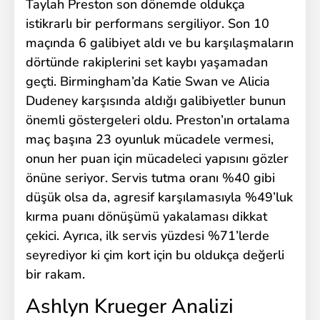
Taylah Preston son dönemde oldukça
istikrarlı bir performans sergiliyor. Son 10
maçında 6 galibiyet aldı ve bu karşılaşmaların
dörtünde rakiplerini set kaybı yaşamadan
geçti. Birmingham’da Katie Swan ve Alicia
Dudeney karşısında aldığı galibiyetler bunun
önemli göstergeleri oldu. Preston’ın ortalama
maç başına 23 oyunluk mücadele vermesi,
onun her puan için mücadeleci yapısını gözler
önüne seriyor. Servis tutma oranı %40 gibi
düşük olsa da, agresif karşılamasıyla %49’luk
kırma puanı dönüşümü yakalaması dikkat
çekici. Ayrıca, ilk servis yüzdesi %71’lerde
seyrediyor ki çim kort için bu oldukça değerli
bir rakam.
Ashlyn Krueger Analizi