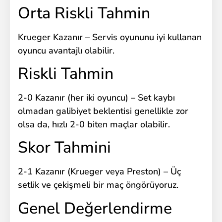
Orta Riskli Tahmin
Krueger Kazanır – Servis oyununu iyi kullanan
oyuncu avantajlı olabilir.
Riskli Tahmin
2-0 Kazanır (her iki oyuncu) – Set kaybı
olmadan galibiyet beklentisi genellikle zor
olsa da, hızlı 2-0 biten maçlar olabilir.
Skor Tahmini
2-1 Kazanır (Krueger veya Preston) – Üç
setlik ve çekişmeli bir maç öngörüyoruz.
Genel Değerlendirme