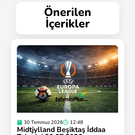
Önerilen
İçerikler
30 Temmuz 2026
12:48
Midtjylland Beşiktaş İddaa