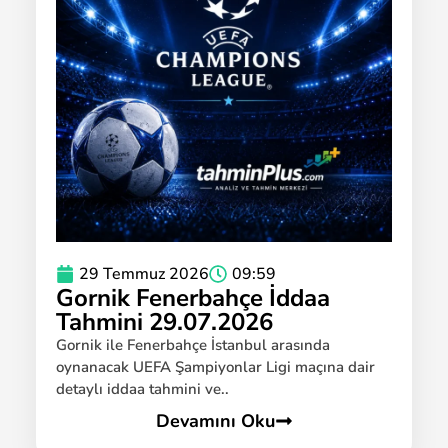
29 Temmuz 2026
09:59
Gornik Fenerbahçe İddaa
Tahmini 29.07.2026
Gornik ile Fenerbahçe İstanbul arasında
oynanacak UEFA Şampiyonlar Ligi maçına dair
detaylı iddaa tahmini ve..
Devamını Oku