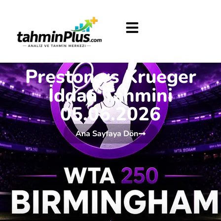
Preston vs Krueger
İddaa Tahmini
05.06.2026
Ana Sayfaya Dön