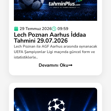
29 Temmuz 2026
09:59
Lech Poznan Aarhus İddaa
Tahmini 29.07.2026
Lech Poznan ile AGF Aarhus arasında oynanacak
UEFA Şampiyonlar Ligi maçında güncel form ve
istatistiklerle..
Devamını Oku