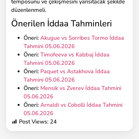
temposunu ve çekişmesini yansıtacak şekilde
düzenlenmeli.
Önerilen İddaa Tahminleri
Öneri:
Akugue vs Sorribes Tormo İddaa
Tahmini 05.06.2026
Öneri:
Timofeeva vs Kabbaj İddaa
Tahmini 05.06.2026
Öneri:
Paquet vs Astakhova İddaa
Tahmini 05.06.2026
Öneri:
Mensik vs Zverev İddaa Tahmini
05.06.2026
Öneri:
Arnaldi vs Cobolli İddaa Tahmini
05.06.2026
Post Views:
24