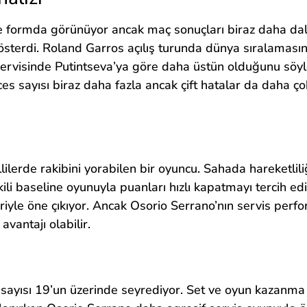
le formda görünüyor ancak maç sonuçları biraz daha d
gösterdi. Roland Garros açılış turunda dünya sıralamasın
ervisinde Putintseva’ya göre daha üstün olduğunu söyleye
 sayısı biraz daha fazla ancak çift hatalar da daha çok
llilerde rakibini yorabilen bir oyuncu. Sahada hareketlili
tkili baseline oyunuyla puanları hızlı kapatmayı tercih e
riyle öne çıkıyor. Ancak Osorio Serrano’nın servis perfo
vantajı olabilir.
ayısı 19’un üzerinde seyrediyor. Set ve oyun kazanma y