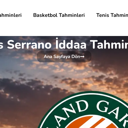
ahminleri
Basketbol Tahminleri
Tenis Tahmin
s Serrano İddaa Tahmi
Ana Sayfaya Dön