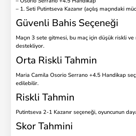
– Osorio Serrano +4.5 Handikap
– 1. Seti Putintseva Kazanır (açılış maçındaki 
Güvenli Bahis Seçeneği
Maçın 3 sete gitmesi, bu maç için düşük riskli ve
destekliyor.
Orta Riskli Tahmin
Maria Camila Osorio Serrano +4.5 Handikap seçeneğ
edilebilir.
Riskli Tahmin
Putintseva 2-1 Kazanır seçeneği, oyuncunun dayan
Skor Tahmini