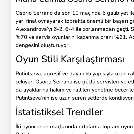
Osorio Serrano da son 10 maçında 6 galibiyet i
yarı final oynayarak toprakta önemli bir başarı 
Alexandrova’yı 6-2, 6-4 ile zorlanmadan geçti. S
%70 ve servis oyunlarını kazanma oranı %61. Aces
dengesini oluşturuyor.
Oyun Stili Karşılaştırması
Putintseva, agresif ve dayanıklı yapısıyla uzun ra
çekiyor. Osorio Serrano ise güçlü servisleri ve e
da ayaklarına hakim ve rallileri yönetme becerile
Putintseva’nın ise uzun süren setlerde kondisyon a
İstatistiksel Trendler
İki oyuncunun maçlarında ortalama toplam oyun s