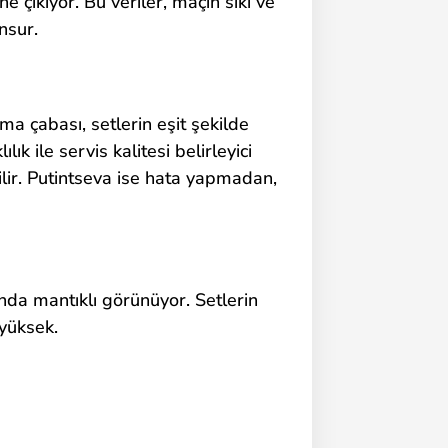
 çıkıyor. Bu veriler, maçın sıkı ve
nsur.
ma çabası, setlerin eşit şekilde
k ile servis kalitesi belirleyici
bilir. Putintseva ise hata yapmadan,
ında mantıklı görünüyor. Setlerin
 yüksek.