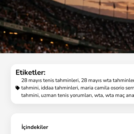
Etiketler:
28 mayıs tenis tahminleri
,
28 mayıs wta tahminler
tahmini
,
iddaa tahminleri
,
maria camila osorio ser
tahmini
,
uzman tenis yorumları
,
wta
,
wta maç anal
İçindekiler