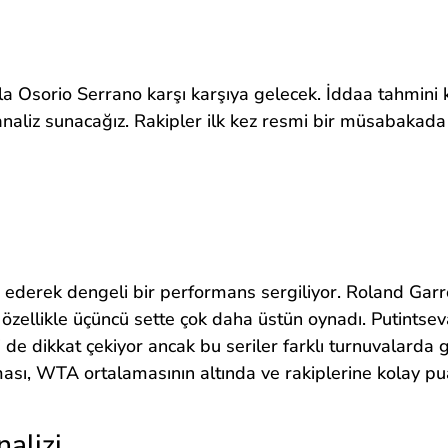
mila Osorio Serrano karşı karşıya gelecek. İddaa tahmi
ir analiz sunacağız. Rakipler ilk kez resmi bir müsabakad
 ederek dengeli bir performans sergiliyor. Roland Garr
e özellikle üçüncü sette çok daha üstün oynadı. Putints
si de dikkat çekiyor ancak bu seriler farklı turnuvalarda 
ması, WTA ortalamasının altında ve rakiplerine kolay p
alizi