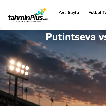
Ana Sayfa
Futbol T
Putintseva v