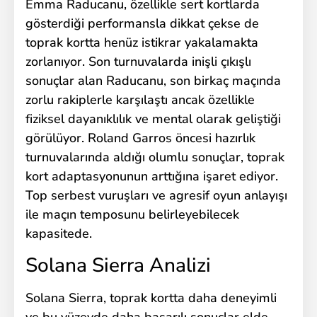
Emma Raducanu, özellikle sert kortlarda
gösterdiği performansla dikkat çekse de
toprak kortta henüz istikrar yakalamakta
zorlanıyor. Son turnuvalarda inişli çıkışlı
sonuçlar alan Raducanu, son birkaç maçında
zorlu rakiplerle karşılaştı ancak özellikle
fiziksel dayanıklılık ve mental olarak geliştiği
görülüyor. Roland Garros öncesi hazırlık
turnuvalarında aldığı olumlu sonuçlar, toprak
kort adaptasyonunun arttığına işaret ediyor.
Top serbest vuruşları ve agresif oyun anlayışı
ile maçın temposunu belirleyebilecek
kapasitede.
Solana Sierra Analizi
Solana Sierra, toprak kortta daha deneyimli
ve bu yüzeyde daha başarılı sonuçlar elde