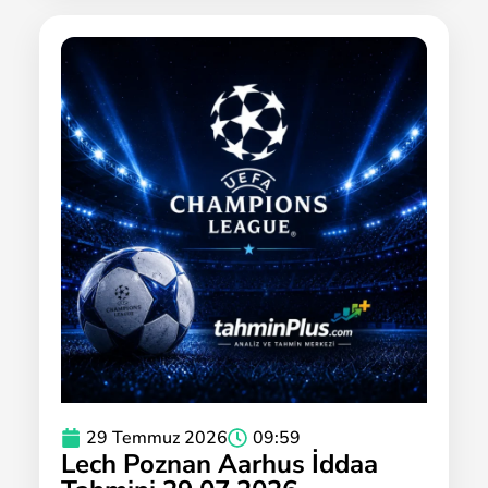
29 Temmuz 2026
09:59
Lech Poznan Aarhus İddaa