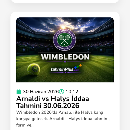
30 Haziran 2026
10:12
Arnaldi vs Halys İddaa
Tahmini 30.06.2026
Wimbledon 2026'da Arnaldi ile Halys karşı
karşıya gelecek. Arnaldi - Halys iddaa tahmini,
form ve..