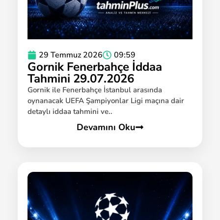
29 Temmuz 2026
09:59
Gornik Fenerbahçe İddaa
Tahmini 29.07.2026
Gornik ile Fenerbahçe İstanbul arasında
oynanacak UEFA Şampiyonlar Ligi maçına dair
detaylı iddaa tahmini ve..
Devamını Oku