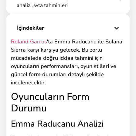
analizi
,
wta tahminleri
İçindekiler
Roland Garros
‘ta Emma Raducanu ile Solana
Sierra karşı karşıya gelecek. Bu zorlu
mücadelede doğru iddaa tahmini için
oyuncuların performansları, oyun stilleri ve
güncel form durumları detaylı şekilde
incelenecektir.
Oyuncuların Form
Durumu
Emma Raducanu Analizi