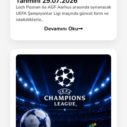
Tahmini 29.07.2026
Lech Poznan ile AGF Aarhus arasında oynanacak
UEFA Şampiyonlar Ligi maçında güncel form ve
istatistiklerle..
Devamını Oku