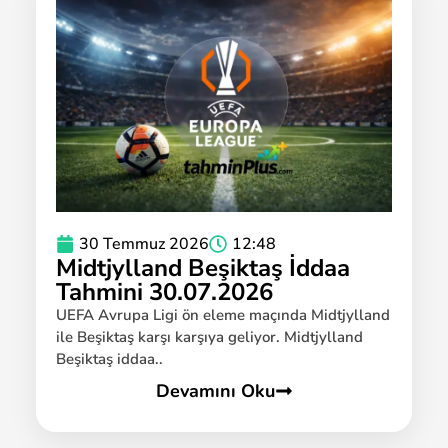
30 Temmuz 2026
12:48
Midtjylland Beşiktaş İddaa
Tahmini 30.07.2026
UEFA Avrupa Ligi ön eleme maçında Midtjylland
ile Beşiktaş karşı karşıya geliyor. Midtjylland
Beşiktaş iddaa..
Devamını Oku