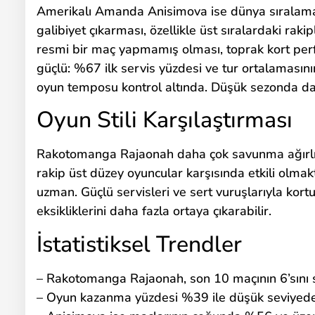
Amerikalı Amanda Anisimova ise dünya sıralama
galibiyet çıkarması, özellikle üst sıralardaki rak
resmi bir maç yapmamış olması, toprak kort perfor
güçlü: %67 ilk servis yüzdesi ve tur ortalamasın
oyun temposu kontrol altında. Düşük sezonda da
Oyun Stili Karşılaştırması
Rakotomanga Rajaonah daha çok savunma ağırlıklı
rakip üst düzey oyuncular karşısında etkili olm
uzman. Güçlü servisleri ve sert vuruşlarıyla kor
eksikliklerini daha fazla ortaya çıkarabilir.
İstatistiksel Trendler
– Rakotomanga Rajaonah, son 10 maçının 6’sını 
– Oyun kazanma yüzdesi %39 ile düşük seviyede