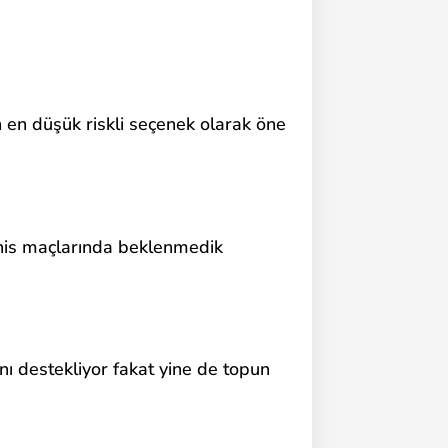
en düşük riskli seçenek olarak öne
enis maçlarında beklenmedik
 destekliyor fakat yine de topun