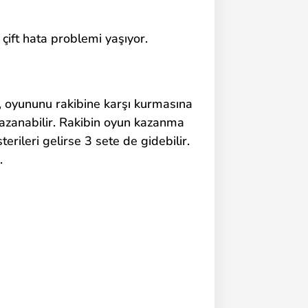
ift hata problemi yaşıyor.
, oyununu rakibine karşı kurmasına
kazanabilir. Rakibin oyun kazanma
rileri gelirse 3 sete de gidebilir.
.