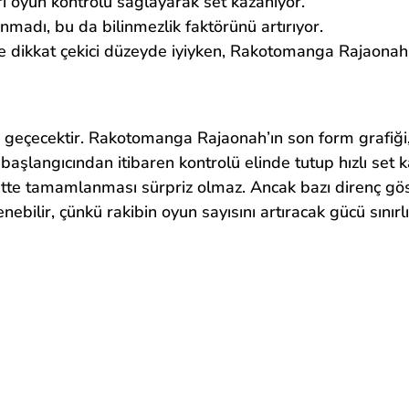
 oyun kontrolü sağlayarak set kazanıyor.
madı, bu da bilinmezlik faktörünü artırıyor.
dikkat çekici düzeyde iyiyken, Rakotomanga Rajaonah ç
 geçecektir. Rakotomanga Rajaonah’ın son form grafiği
aşlangıcından itibaren kontrolü elinde tutup hızlı set 
tte tamamlanması sürpriz olmaz. Ancak bazı direnç göste
bilir, çünkü rakibin oyun sayısını artıracak gücü sınırlı