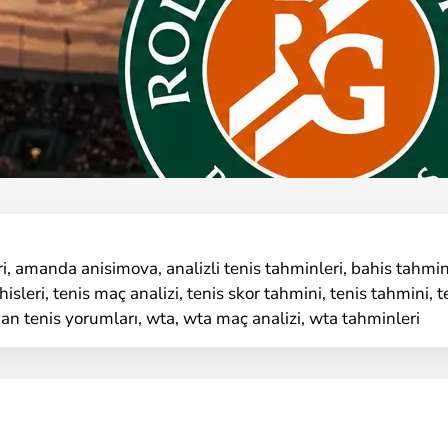
i
,
amanda anisimova
,
analizli tenis tahminleri
,
bahis tahmin
hisleri
,
tenis maç analizi
,
tenis skor tahmini
,
tenis tahmini
,
t
an tenis yorumları
,
wta
,
wta maç analizi
,
wta tahminleri