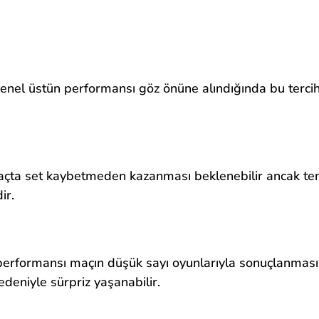
l üstün performansı göz önüne alındığında bu tercih 
maçta set kaybetmeden kazanması beklenebilir ancak t
ir.
erformansı maçın düşük sayı oyunlarıyla sonuçlanmasını
eniyle sürpriz yaşanabilir.