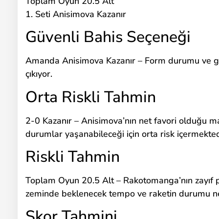
Toplam Oyun 20.5 Alt
1. Seti Anisimova Kazanır
Güvenli Bahis Seçeneği
Amanda Anisimova Kazanır – Form durumu ve gene
çıkıyor.
Orta Riskli Tahmin
2-0 Kazanır – Anisimova’nın net favori olduğu 
durumlar yaşanabileceği için orta risk içermekted
Riskli Tahmin
Toplam Oyun 20.5 Alt – Rakotomanga’nın zayıf p
zeminde beklenecek tempo ve raketin durumu ned
Skor Tahmini