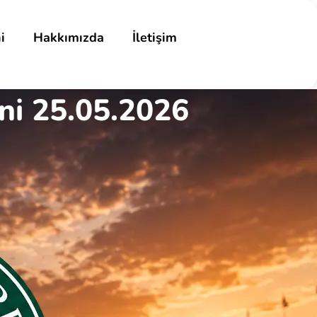
i
Hakkımızda
İletişim
ni 25.05.2026