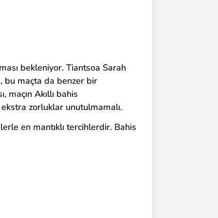
kması bekleniyor. Tiantsoa Sarah
i, bu maçta da benzer bir
, maçın Akıllı bahis
 ekstra zorluklar unutulmamalı.
rle en mantıklı tercihlerdir. Bahis