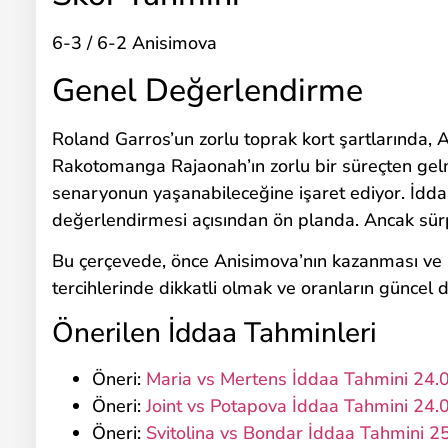
6-3 / 6-2 Anisimova
Genel Değerlendirme
Roland Garros’un zorlu toprak kort şartlarında,
Rakotomanga Rajaonah’ın zorlu bir süreçten gelme
senaryonun yaşanabileceğine işaret ediyor. İddaa
değerlendirmesi açısından ön planda. Ancak sürpr
Bu çerçevede, önce Anisimova’nın kazanması ve ma
tercihlerinde dikkatli olmak ve oranların güncel
Önerilen İddaa Tahminleri
Öneri:
Maria vs Mertens İddaa Tahmini 24.
Öneri:
Joint vs Potapova İddaa Tahmini 24
Öneri:
Svitolina vs Bondar İddaa Tahmini 2