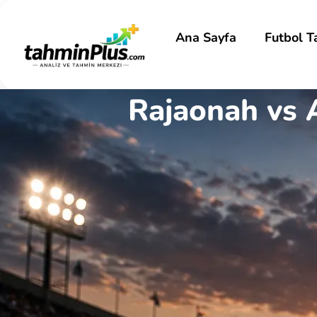
Ana Sayfa
Futbol T
Rajaonah vs 