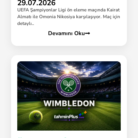
29.07.2026
UEFA Şampiyonlar Ligi ön eleme maçında Kairat
Almatı ile Omonia Nikosiya karşılaşıyor. Maç için
detaylı..
Devamını Oku