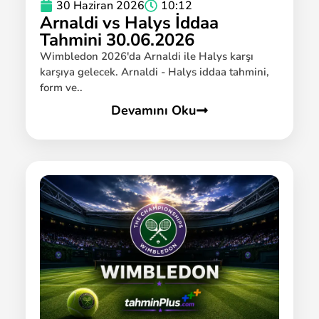
30 Haziran 2026
10:12
Arnaldi vs Halys İddaa
Tahmini 30.06.2026
Wimbledon 2026'da Arnaldi ile Halys karşı
karşıya gelecek. Arnaldi - Halys iddaa tahmini,
form ve..
Devamını Oku