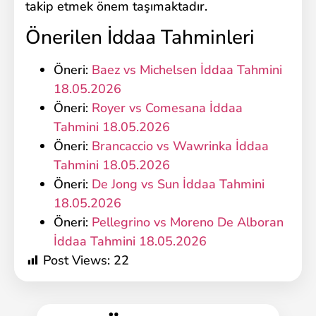
takip etmek önem taşımaktadır.
Önerilen İddaa Tahminleri
Öneri:
Baez vs Michelsen İddaa Tahmini
18.05.2026
Öneri:
Royer vs Comesana İddaa
Tahmini 18.05.2026
Öneri:
Brancaccio vs Wawrinka İddaa
Tahmini 18.05.2026
Öneri:
De Jong vs Sun İddaa Tahmini
18.05.2026
Öneri:
Pellegrino vs Moreno De Alboran
İddaa Tahmini 18.05.2026
Post Views:
22