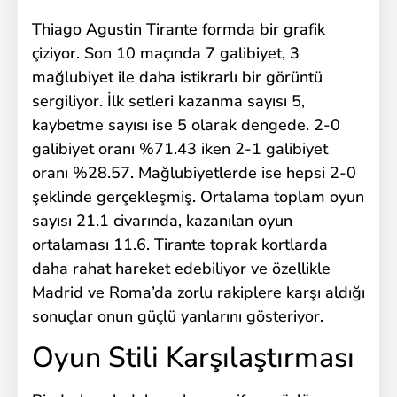
Thiago Agustin Tirante formda bir grafik
çiziyor. Son 10 maçında 7 galibiyet, 3
mağlubiyet ile daha istikrarlı bir görüntü
sergiliyor. İlk setleri kazanma sayısı 5,
kaybetme sayısı ise 5 olarak dengede. 2-0
galibiyet oranı %71.43 iken 2-1 galibiyet
oranı %28.57. Mağlubiyetlerde ise hepsi 2-0
şeklinde gerçekleşmiş. Ortalama toplam oyun
sayısı 21.1 civarında, kazanılan oyun
ortalaması 11.6. Tirante toprak kortlarda
daha rahat hareket edebiliyor ve özellikle
Madrid ve Roma’da zorlu rakiplere karşı aldığı
sonuçlar onun güçlü yanlarını gösteriyor.
Oyun Stili Karşılaştırması