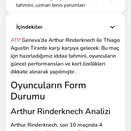
tahmini
,
uzman tenis yorumları
İçindekiler
ATP
Geneva’da Arthur Rinderknech ile Thiago
Agustin Tirante karşı karşıya gelecek. Bu maç
için hazırladığımız iddaa tahmini, oyuncuların
güncel performansları ve kort özellikleri
dikkate alınarak yapılmıştır.
Oyuncuların Form
Durumu
Arthur Rinderknech Analizi
Arthur Rinderknech, son 10 maçında 4