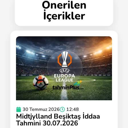
Önerilen
İçerikler
30 Temmuz 2026
12:48
Midtjylland Beşiktaş İddaa
Tahmini 30.07.2026