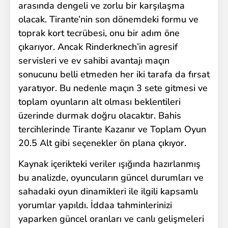
arasında dengeli ve zorlu bir karşılaşma
olacak. Tirante’nin son dönemdeki formu ve
toprak kort tecrübesi, onu bir adım öne
çıkarıyor. Ancak Rinderknech’in agresif
servisleri ve ev sahibi avantajı maçın
sonucunu belli etmeden her iki tarafa da fırsat
yaratıyor. Bu nedenle maçın 3 sete gitmesi ve
toplam oyunların alt olması beklentileri
üzerinde durmak doğru olacaktır. Bahis
tercihlerinde Tirante Kazanır ve Toplam Oyun
20.5 Alt gibi seçenekler ön plana çıkıyor.
Kaynak içerikteki veriler ışığında hazırlanmış
bu analizde, oyuncuların güncel durumları ve
sahadaki oyun dinamikleri ile ilgili kapsamlı
yorumlar yapıldı. İddaa tahminlerinizi
yaparken güncel oranları ve canlı gelişmeleri