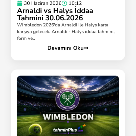
30 Haziran 2026
10:12
Arnaldi vs Halys İddaa
Tahmini 30.06.2026
Wimbledon 2026'da Arnaldi ile Halys karşı
karşıya gelecek. Arnaldi - Halys iddaa tahmini,
form ve..
Devamını Oku