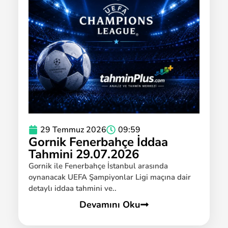
29 Temmuz 2026
09:59
Gornik Fenerbahçe İddaa
Tahmini 29.07.2026
Gornik ile Fenerbahçe İstanbul arasında
oynanacak UEFA Şampiyonlar Ligi maçına dair
detaylı iddaa tahmini ve..
Devamını Oku