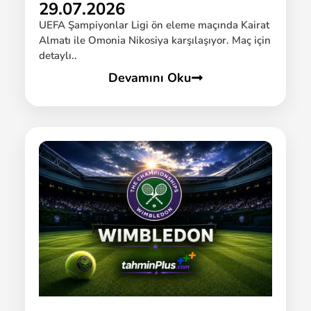
29.07.2026
UEFA Şampiyonlar Ligi ön eleme maçında Kairat
Almatı ile Omonia Nikosiya karşılaşıyor. Maç için
detaylı..
Devamını Oku