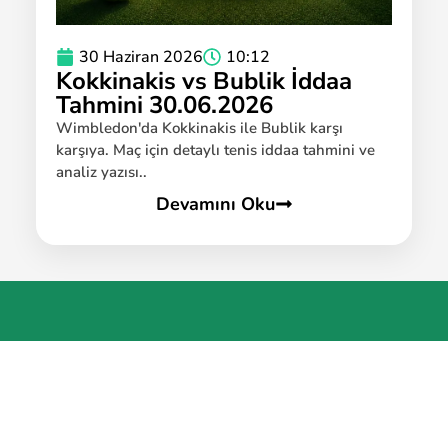
30 Haziran 2026
10:12
Kokkinakis vs Bublik İddaa
Tahmini 30.06.2026
Wimbledon'da Kokkinakis ile Bublik karşı
karşıya. Maç için detaylı tenis iddaa tahmini ve
analiz yazısı..
Devamını Oku
Hızlı
Hızlı
Hızlı
Linkler
Linkler
Linkler
İstatistik
Ana Sayfa
Basketbol
Gizlilik
odaklı
Tahminleri
Politikası
yeni nesil
Hakkımızda