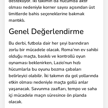
destekliyor. İki takımın da hücumda aktif
olması nedeniyle korner sayısı açısından üst
limitlerde bahis seçeneklerine bakmak
mantıklı.
Genel Değerlendirme
Bu derbi, futbola dair her şeyi barındıran
zorlu bir mücadele olacak. Roma’nın ev sahibi
olduğu maçta, baskılı ve kontrollü oyun
oynaması beklenirken, Lazio’nun hızlı
hücumlarla bu oyunu bozma çabaları
belirleyici olabilir. İki takımın da gol yollarında
etkin olması nedeniyle maçta gollü anlar
yaşanacak. Savunma zaafları, tempo ve saha
içi mücadele maçın süresince ön planda
olacak.