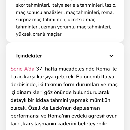
skor tahminleri
,
italya serie a tahminleri
,
lazio
,
maç sonucu analizleri
,
maç tahminleri
,
roma
,
sürpriz maç tahminleri
,
ücretsiz maç
tahminleri
,
uzman yorumlu maç tahminleri
,
yüksek oranlı maçlar
İçindekiler
Serie A’da
37. hafta mücadelesinde Roma ile
Lazio karşı karşıya gelecek. Bu önemli İtalya
derbisinde, iki takımın form durumları ve maç
içi dinamikleri göz önünde bulundurularak
detaylı bir iddaa tahmini yapmak mümkün
olacak. Özellikle Lazio’nun deplasman
performansı ve Roma’nın evdeki agresif oyun
tarzı, karşılaşmanın kaderini belirleyebilir.