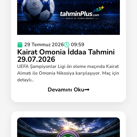
29 Temmuz 2026
09:59
Kairat Omonia İddaa Tahmini
29.07.2026
UEFA Şampiyonlar Ligi ön eleme maçında Kairat
Almatı ile Omonia Nikosiya karşılaşıyor. Maç için
detaylı..
Devamını Oku