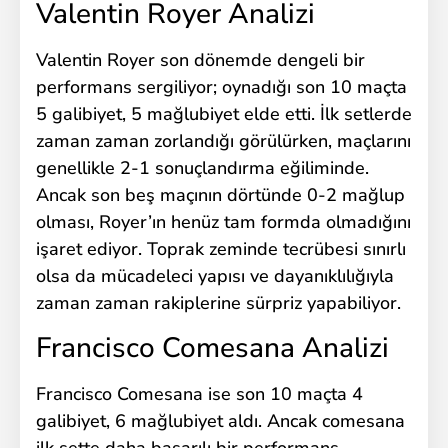
Valentin Royer Analizi
Valentin Royer son dönemde dengeli bir
performans sergiliyor; oynadığı son 10 maçta
5 galibiyet, 5 mağlubiyet elde etti. İlk setlerde
zaman zaman zorlandığı görülürken, maçlarını
genellikle 2-1 sonuçlandırma eğiliminde.
Ancak son beş maçının dörtünde 0-2 mağlup
olması, Royer’ın henüz tam formda olmadığını
işaret ediyor. Toprak zeminde tecrübesi sınırlı
olsa da mücadeleci yapısı ve dayanıklılığıyla
zaman zaman rakiplerine sürpriz yapabiliyor.
Francisco Comesana Analizi
Francisco Comesana ise son 10 maçta 4
galibiyet, 6 mağlubiyet aldı. Ancak comesana
ilk sette daha başarılı bir performans