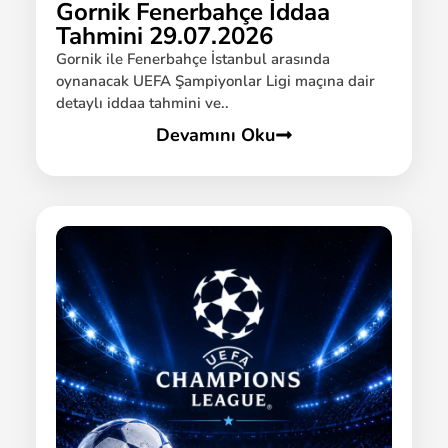
Gornik Fenerbahçe İddaa
Tahmini 29.07.2026
Gornik ile Fenerbahçe İstanbul arasında
oynanacak UEFA Şampiyonlar Ligi maçına dair
detaylı iddaa tahmini ve..
Devamını Oku