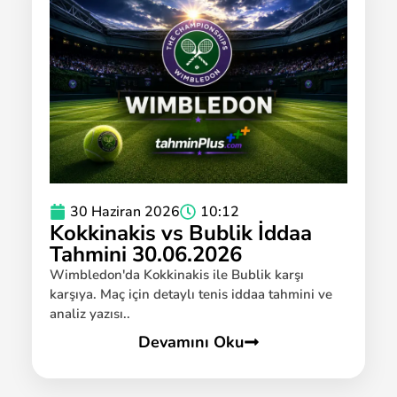
30 Haziran 2026
10:12
Kokkinakis vs Bublik İddaa
Tahmini 30.06.2026
Wimbledon'da Kokkinakis ile Bublik karşı
karşıya. Maç için detaylı tenis iddaa tahmini ve
analiz yazısı..
Devamını Oku