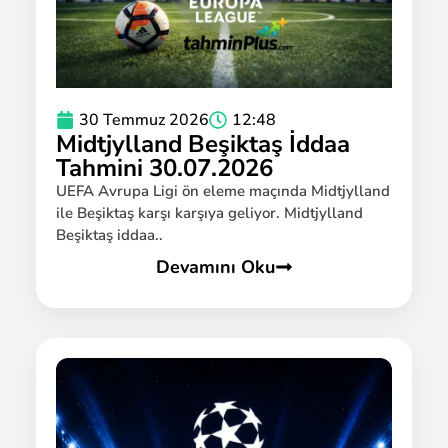
30 Temmuz 2026
12:48
Midtjylland Beşiktaş İddaa
Tahmini 30.07.2026
UEFA Avrupa Ligi ön eleme maçında Midtjylland
ile Beşiktaş karşı karşıya geliyor. Midtjylland
Beşiktaş iddaa..
Devamını Oku