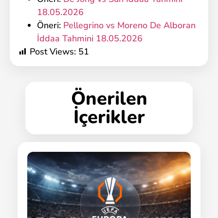
18.05.2026
Öneri:
Pellegrino vs Moreno De Alboran
İddaa Tahmini 18.05.2026
Post Views:
51
Önerilen
İçerikler