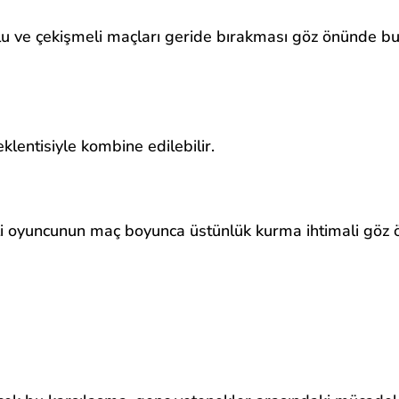
rlu ve çekişmeli maçları geride bırakması göz önünde 
klentisiyle kombine edilebilir.
 oyuncunun maç boyunca üstünlük kurma ihtimali göz ön