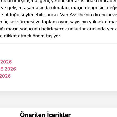
k bu karşılaşma, genç yetenekler arasındaki mücadelede
rı ve gelişim aşamasında olmaları, maçın dengesini değiş
e olduğu söylenebilir ancak Van Assche’nin direncini 
çın üç set sürmesi ve toplam oyun sayısının yüksek olma
lığı maçın sonucunu belirleyecek unsurlar arasında yer a
e dikkat etmek önem taşıyor.
5.2026
.05.2026
.2026
Önerilen İçerikler