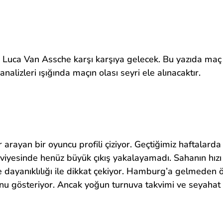
uca Van Assche karşı karşıya gelecek. Bu yazıda maç iç
nalizleri ışığında maçın olası seyri ele alınacaktır.
rayan bir oyuncu profili çiziyor. Geçtiğimiz haftalarda 
viyesinde henüz büyük çıkış yakalayamadı. Sahanın hızı
 dayanıklılığı ile dikkat çekiyor. Hamburg’a gelmeden
u gösteriyor. Ancak yoğun turnuva takvimi ve seyahat 