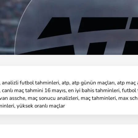
,
analizli futbol tahminleri
,
atp
,
atp günün maçları
,
atp maç 
,
canlı maç tahmini 16 mayıs
,
en iyi bahis tahminleri
,
futbol
 van assche
,
maç sonucu analizleri
,
maç tahminleri
,
max sch
inleri
,
yüksek oranlı maçlar