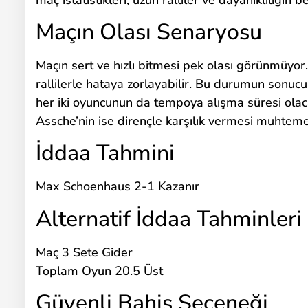
Maçın Olası Senaryosu
Maçın sert ve hızlı bitmesi pek olası görünmüyor
rallilerle hataya zorlayabilir. Bu durumun sonucu
her iki oyuncunun da tempoya alışma süresi olaca
Assche’nin ise dirençle karşılık vermesi muhteme
İddaa Tahmini
Max Schoenhaus 2-1 Kazanır
Alternatif İddaa Tahminleri
Maç 3 Sete Gider
Toplam Oyun 20.5 Üst
Güvenli Bahis Seçeneği