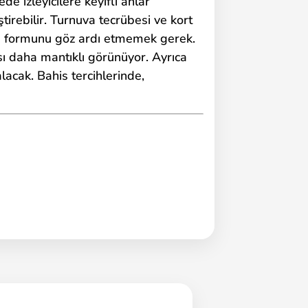
 izleyicilere keyifli anlar
tirebilir. Turnuva tecrübesi ve kort
ve formunu göz ardı etmemek gerek.
sı daha mantıklı görünüyor. Ayrıca
lacak. Bahis tercihlerinde,