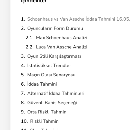
İçindekiler
Schoenhaus vs Van Assche İddaa Tahmini 16.0
Oyuncuların Form Durumu
Max Schoenhaus Analizi
Luca Van Assche Analizi
Oyun Stili Karşılaştırması
İstatistiksel Trendler
Maçın Olası Senaryosu
İddaa Tahmini
Alternatif İddaa Tahminleri
Güvenli Bahis Seçeneği
Orta Riskli Tahmin
Riskli Tahmin