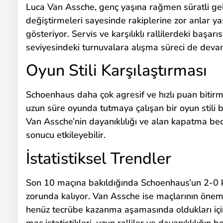
Luca Van Assche, genç yaşına rağmen süratli geli
değiştirmeleri sayesinde rakiplerine zor anlar ya
gösteriyor. Servis ve karşılıklı rallilerdeki başa
seviyesindeki turnuvalara alışma süreci de deva
Oyun Stili Karşılaştırması
Schoenhaus daha çok agresif ve hızlı puan bitirm
uzun süre oyunda tutmaya çalışan bir oyun stili be
Van Assche’nin dayanıklılığı ve alan kapatma bec
sonucu etkileyebilir.
İstatistiksel Trendler
Son 10 maçına bakıldığında Schoenhaus’un 2-0 k
zorunda kalıyor. Van Assche ise maçlarının önemli
henüz tecrübe kazanma aşamasında oldukları için
maç istatistikleri, uzun ralliler ve dayanıklılığın be