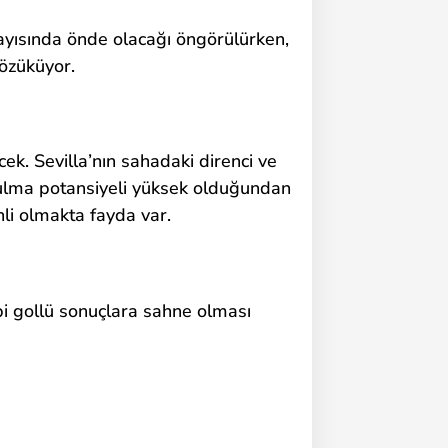
sayısında önde olacağı öngörülürken,
özüküyor.
ek. Sevilla’nın sahadaki direnci ve
bulma potansiyeli yüksek olduğundan
li olmakta fayda var.
ibi gollü sonuçlara sahne olması