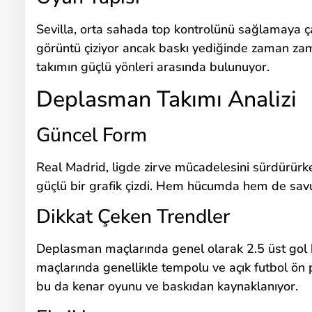
Sevilla, orta sahada top kontrolünü sağlamaya çal
görüntü çiziyor ancak baskı yediğinde zaman zaman
takımın güçlü yönleri arasında bulunuyor.
Deplasman Takımı Analizi
Güncel Form
Real Madrid, ligde zirve mücadelesini sürdürü
güçlü bir grafik çizdi. Hem hücumda hem de sav
Dikkat Çeken Trendler
Deplasman maçlarında genel olarak 2.5 üst gol bek
maçlarında genellikle tempolu ve açık futbol ön
bu da kenar oyunu ve baskıdan kaynaklanıyor.