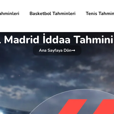
ahminleri
Basketbol Tahminleri
Tenis Tahmin
l Madrid İddaa Tahmin
Ana Sayfaya Dön