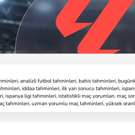
hminleri
,
analizli futbol tahminleri
,
bahis tahminleri
,
bugünkü
ahminleri
,
iddaa tahminleri
,
ilk yarı sonucu tahminleri
,
ispany
ri
,
ispanya ligi tahminleri
,
istatistikli maç yorumları
,
maç son
aç tahminleri
,
uzman yorumlu maç tahminleri
,
yüksek oranl