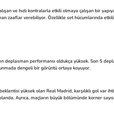
ışan ve hızlı kontralarla etkili olmaya çalışan bir yapıy
 zaaflar verebiliyor. Özellikle set hücumlarında etkili 
rken deplasman performansı oldukça yüksek. Son 5 de
unmada dengeli bir görüntü ortaya koyuyor.
lentisi yüksek olan Real Madrid, karşılıklı gol var ihti
 planda. Ayrıca, maçların büyük bölümünde korner sayıs