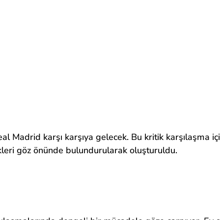
l Madrid karşı karşıya gelecek. Bu kritik karşılaşma içi
kleri göz önünde bulundurularak oluşturuldu.