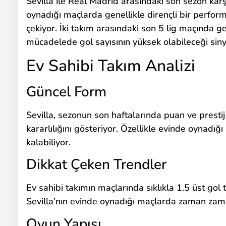
Sevilla ile Real Madrid arasındaki son sezon kar
oynadığı maçlarda genellikle dirençli bir perfor
çekiyor. İki takım arasındaki son 5 lig maçında ge
mücadelede gol sayısının yüksek olabileceği siny
Ev Sahibi Takım Analizi
Güncel Form
Sevilla, sezonun son haftalarında puan ve presti
kararlılığını gösteriyor. Özellikle evinde oynad
kalabiliyor.
Dikkat Çeken Trendler
Ev sahibi takımın maçlarında sıklıkla 1.5 üst gol 
Sevilla’nın evinde oynadığı maçlarda zaman zama
Oyun Yapısı