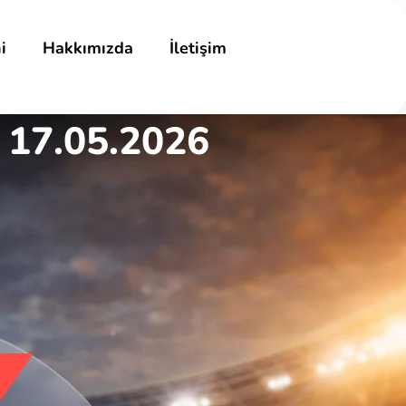
i
Hakkımızda
İletişim
i 17.05.2026