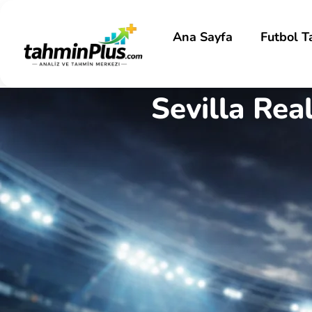
Ana Sayfa
Futbol T
Sevilla Rea