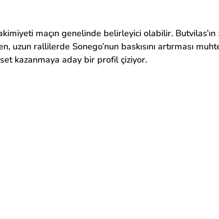
miyeti maçın genelinde belirleyici olabilir. Butvilas’
n, uzun rallilerde Sonego’nun baskısını artırması muhte
 set kazanmaya aday bir profil çiziyor.