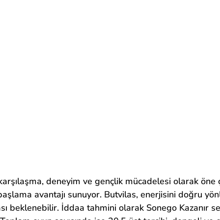
karşılaşma, deneyim ve gençlik mücadelesi olarak öne ç
şlama avantajı sunuyor. Butvilas, enerjisini doğru yönl
 beklenebilir. İddaa tahmini olarak Sonego Kazanır se