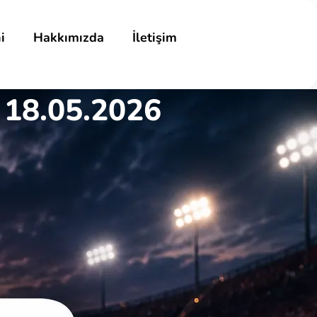
i
Hakkımızda
İletişim
 18.05.2026