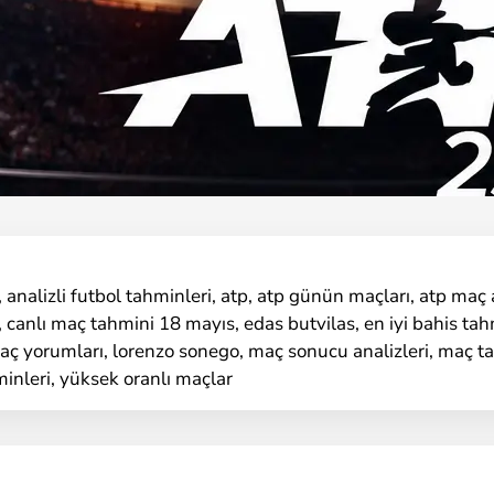
,
analizli futbol tahminleri
,
atp
,
atp günün maçları
,
atp maç 
,
canlı maç tahmini 18 mayıs
,
edas butvilas
,
en iyi bahis tah
 maç yorumları
,
lorenzo sonego
,
maç sonucu analizleri
,
maç ta
inleri
,
yüksek oranlı maçlar