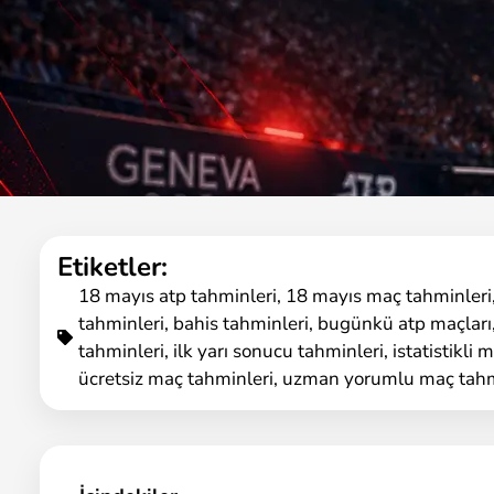
Etiketler:
18 mayıs atp tahminleri
,
18 mayıs maç tahminleri
tahminleri
,
bahis tahminleri
,
bugünkü atp maçları
tahminleri
,
ilk yarı sonucu tahminleri
,
istatistikli
ücretsiz maç tahminleri
,
uzman yorumlu maç tahm