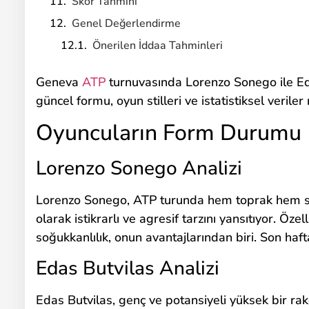
Skor Tahmini
Genel Değerlendirme
Önerilen İddaa Tahminleri
Geneva
ATP
turnuvasında Lorenzo Sonego ile Edas
güncel formu, oyun stilleri ve istatistiksel veriler
Oyuncuların Form Durumu
Lorenzo Sonego Analizi
Lorenzo Sonego, ATP turunda hem toprak hem sert
olarak istikrarlı ve agresif tarzını yansıtıyor. Ö
soğukkanlılık, onun avantajlarından biri. Son h
Edas Butvilas Analizi
Edas Butvilas, genç ve potansiyeli yüksek bir