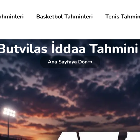
ahminleri
Basketbol Tahminleri
Tenis Tahmin
Butvilas İddaa Tahmini
Ana Sayfaya Dön